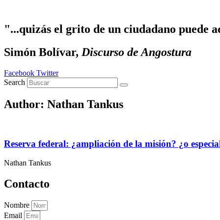
Ir al contenido
"...quizás el grito de un ciudadano puede a
Simón Bolívar,
Discurso de Angostura
Facebook
Twitter
Search
Author:
Nathan Tankus
Reserva federal: ¿ampliación de la misión? ¿o especia
Nathan Tankus
Contacto
Nombre
Email