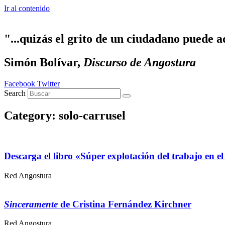
Ir al contenido
"...quizás el grito de un ciudadano puede a
Simón Bolívar,
Discurso de Angostura
Facebook
Twitter
Search
Category: solo-carrusel
Descarga el libro «Súper explotación del trabajo en el
Red Angostura
Sinceramente
de Cristina Fernández Kirchner
Red Angostura