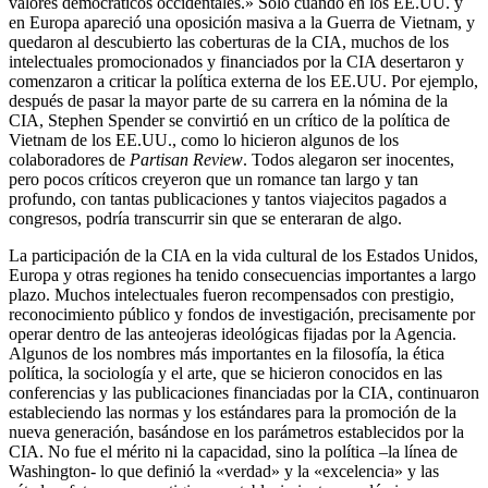
valores democráticos occidentales.» Sólo cuando en los EE.UU. y
en Europa apareció una oposición masiva a la Guerra de Vietnam, y
quedaron al descubierto las coberturas de la CIA, muchos de los
intelectuales promocionados y financiados por la CIA desertaron y
comenzaron a criticar la política externa de los EE.UU. Por ejemplo,
después de pasar la mayor parte de su carrera en la nómina de la
CIA, Stephen Spender se convirtió en un crítico de la política de
Vietnam de los EE.UU., como lo hicieron algunos de los
colaboradores de
Partisan Review
. Todos alegaron ser inocentes,
pero pocos críticos creyeron que un romance tan largo y tan
profundo, con tantas publicaciones y tantos viajecitos pagados a
congresos, podría transcurrir sin que se enteraran de algo.
La participación de la CIA en la vida cultural de los Estados Unidos,
Europa y otras regiones ha tenido consecuencias importantes a largo
plazo. Muchos intelectuales fueron recompensados con prestigio,
reconocimiento público y fondos de investigación, precisamente por
operar dentro de las anteojeras ideológicas fijadas por la Agencia.
Algunos de los nombres más importantes en la filosofía, la ética
política, la sociología y el arte, que se hicieron conocidos en las
conferencias y las publicaciones financiadas por la CIA, continuaron
estableciendo las normas y los estándares para la promoción de la
nueva generación, basándose en los parámetros establecidos por la
CIA. No fue el mérito ni la capacidad, sino la política –la línea de
Washington- lo que definió la «verdad» y la «excelencia» y las