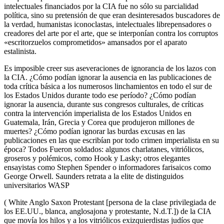
intelectuales financiados por la CIA fue no sólo su parcialidad
política, sino su pretensión de que eran desinteresados buscadores de
la verdad, humanistas iconoclastas, intelectuales librepensadores o
creadores del arte por el arte, que se interponían contra los corruptos
«escritorzuelos comprometidos» amansados por el aparato
estalinista.
Es imposible creer sus aseveraciones de ignorancia de los lazos con
la CIA. ¿Cómo podían ignorar la ausencia en las publicaciones de
toda crítica básica a los numerosos linchamientos en todo el sur de
los Estados Unidos durante todo ese período? ¿Cómo podían
ignorar la ausencia, durante sus congresos culturales, de críticas
contra la intervención imperialista de los Estados Unidos en
Guatemala, Irán, Grecia y Corea que produjeron millones de
muertes? ¿Cómo podían ignorar las burdas excusas en las
publicaciones en las que escribían por todo crimen imperialista en su
época? Todos Fueron soldados: algunos charlatanes, vitriólicos,
groseros y polémicos, como Hook y Lasky; otros elegantes
ensayistas como Stephen Spender o informadores farisaicos como
George Orwell. Saunders retrata a la elite de distinguidos
universitarios WASP
( White Anglo Saxon Protestant [persona de la clase privilegiada de
los EE.UU., blanca, anglosajona y protestante, N.d.T.]) de la CIA
que movía los hilos y a los vitriólicos exizquierdistas judíos que