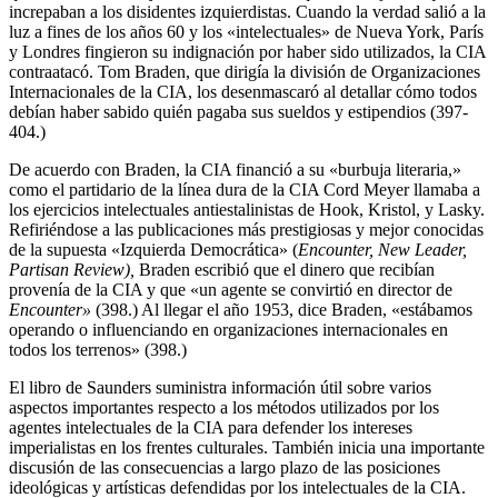
increpaban a los disidentes izquierdistas. Cuando la verdad salió a la
luz a fines de los años 60 y los «intelectuales» de Nueva York, París
y Londres fingieron su indignación por haber sido utilizados, la CIA
contraatacó. Tom Braden, que dirigía la división de Organizaciones
Internacionales de la CIA, los desenmascaró al detallar cómo todos
debían haber sabido quién pagaba sus sueldos y estipendios (397-
404.)
De acuerdo con Braden, la CIA financió a su «burbuja literaria,»
como el partidario de la línea dura de la CIA Cord Meyer llamaba a
los ejercicios intelectuales antiestalinistas de Hook, Kristol, y Lasky.
Refiriéndose a las publicaciones más prestigiosas y mejor conocidas
de la supuesta «Izquierda Democrática» (
Encounter, New Leader,
Partisan Review),
Braden escribió que el dinero que recibían
provenía de la CIA y que «un agente se convirtió en director de
Encounter»
(398.) Al llegar el año 1953, dice Braden, «estábamos
operando o influenciando en organizaciones internacionales en
todos los terrenos» (398.)
El libro de Saunders suministra información útil sobre varios
aspectos importantes respecto a los métodos utilizados por los
agentes intelectuales de la CIA para defender los intereses
imperialistas en los frentes culturales. También inicia una importante
discusión de las consecuencias a largo plazo de las posiciones
ideológicas y artísticas defendidas por los intelectuales de la CIA.