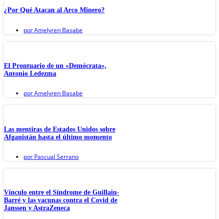
¿Por Qué Atacan al Arco Minero?
por
Amelyren Basabe
El Prontuario de un «Demócrata»,
Antonio Ledezma
por
Amelyren Basabe
Las mentiras de Estados Unidos sobre
Afganistán hasta el último momento
por
Pascual Serrano
Vínculo entre el Síndrome de Guillain-
Barré y las vacunas contra el Covid de
Janssen y AstraZeneca