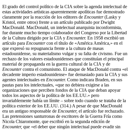
El grado del control político de la CIA sobre la agenda intelectual de
estas actividades artísticas aparentemente apolíticas fue demostrado
claramente por la reacción de los editores de
Encounter
(Lasky y
Kristol, entre otros) frente a un artículo publicado por Dwight
MacDonald. MacDonald, un intelectual anarquista inconformista,
fue durante mucho tiempo colaborador del Congreso por la Libertad
de la Cultura dirigido por la CIA y
Encounter.
En 1958 escribió un
artículo para
Encounter
con el título de «América América,» en el
que expresó su repugnancia frente a la cultura de masas
estadounidense, su materialismo vulgar y su falta de civismo. Fue un
rechazo de los valores estadounidenses que constituían el principal
material de propaganda en la guerra cultural de la CIA y de
Encounter
contra el comunismo. El ataque de MacDonald contra «el
decadente imperio estadounidense» fue demasiado para la CIA y sus
agentes intelectuales en
Encounter.
Como indicara Braden, en sus
pautas para los intelectuales, «que no debiera exigirse a las
organizaciones que perciben fondos de la CIA que deban apoyar
todos los aspectos de la política de los EE.UU.» pero
invariablemente había un límite – sobre todo cuando se trataba de la
política exterior de los EE.UU. (314.) A pesar de que MacDonald
era un antiguo responsable de
Encounter,
el artículo fue rechazado.
Las pretensiones santurronas de escritores de la Guerra Fría como
Nicola Chiaromonte, que escribió en la segunda edición de
Encounter,
que «el deber que ningún intelectual puede evadir sin