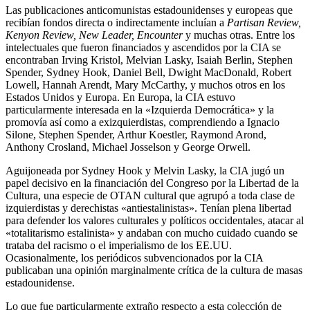
Las publicaciones anticomunistas estadounidenses y europeas que
recibían fondos directa o indirectamente incluían a
Partisan Review,
Kenyon Review, New Leader, Encounter
y muchas otras. Entre los
intelectuales que fueron financiados y ascendidos por la CIA se
encontraban Irving Kristol, Melvian Lasky, Isaiah Berlin, Stephen
Spender, Sydney Hook, Daniel Bell, Dwight MacDonald, Robert
Lowell, Hannah Arendt, Mary McCarthy, y muchos otros en los
Estados Unidos y Europa. En Europa, la CIA estuvo
particularmente interesada en la «Izquierda Democrática» y la
promovía así como a exizquierdistas, comprendiendo a Ignacio
Silone, Stephen Spender, Arthur Koestler, Raymond Arond,
Anthony Crosland, Michael Josselson y George Orwell.
Aguijoneada por Sydney Hook y Melvin Lasky, la CIA jugó un
papel decisivo en la financiación del Congreso por la Libertad de la
Cultura, una especie de OTAN cultural que agrupó a toda clase de
izquierdistas y derechistas «antiestalinistas». Tenían plena libertad
para defender los valores culturales y políticos occidentales, atacar al
«totalitarismo estalinista» y andaban con mucho cuidado cuando se
trataba del racismo o el imperialismo de los EE.UU.
Ocasionalmente, los periódicos subvencionados por la CIA
publicaban una opinión marginalmente crítica de la cultura de masas
estadounidense.
Lo que fue particularmente extraño respecto a esta colección de