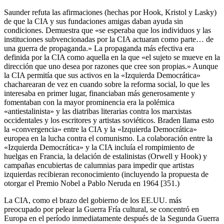
Saunder refuta las afirmaciones (hechas por Hook, Kristol y Lasky)
de que la CIA y sus fundaciones amigas daban ayuda sin
condiciones. Demuestra que «se esperaba que los individuos y las
instituciones subvencionadas por la CIA actuaran como parte… de
una guerra de propaganda.» La propaganda más efectiva era
definida por la CIA como aquella en la que «el sujeto se mueve en la
dirección que uno desea por razones que cree son propias.» Aunque
la CIA permitía que sus activos en la «Izquierda Democrática»
chacharearan de vez en cuando sobre la reforma social, lo que les
interesaba en primer lugar, financiaban más generosamente y
fomentaban con la mayor prominencia era la polémica
«antiestalinista» y las diatribas literarias contra los marxistas
occidentales y los escritores y artistas soviéticos. Braden llama esto
la «convergencia» entre la CIA y la «Izquierda Democrática»
europea en la lucha contra el comunismo. La colaboración entre la
«Izquierda Democrática» y la CIA incluía el rompimiento de
huelgas en Francia, la delación de estalinistas (Orwell y Hook) y
campañas encubiertas de calumnias para impedir que artistas
izquierdas recibieran reconocimiento (incluyendo la propuesta de
otorgar el Premio Nobel a Pablo Neruda en 1964 [351.)
La CIA, como el brazo del gobierno de los EE.UU. más
preocupado por pelear la Guerra Fría cultural, se concentró en
Europa en el período inmediatamente después de la Segunda Guerra