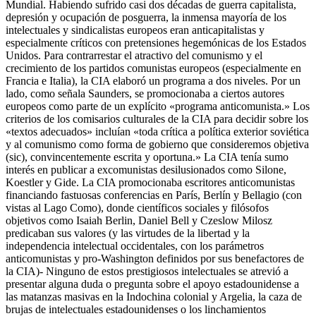
Mundial. Habiendo sufrido casi dos décadas de guerra capitalista,
depresión y ocupación de posguerra, la inmensa mayoría de los
intelectuales y sindicalistas europeos eran anticapitalistas y
especialmente críticos con pretensiones hegemónicas de los Estados
Unidos. Para contrarrestar el atractivo del comunismo y el
crecimiento de los partidos comunistas europeos (especialmente en
Francia e Italia), la CIA elaboró un programa a dos niveles. Por un
lado, como señala Saunders, se promocionaba a ciertos autores
europeos como parte de un explícito «programa anticomunista.» Los
criterios de los comisarios culturales de la CIA para decidir sobre los
«textos adecuados» incluían «toda crítica a política exterior soviética
y al comunismo como forma de gobierno que consideremos objetiva
(sic), convincentemente escrita y oportuna.» La CIA tenía sumo
interés en publicar a excomunistas desilusionados como Silone,
Koestler y Gide. La CIA promocionaba escritores anticomunistas
financiando fastuosas conferencias en París, Berlín y Bellagio (con
vistas al Lago Como), donde científicos sociales y filósofos
objetivos como Isaiah Berlin, Daniel Bell y Czeslow Milosz
predicaban sus valores (y las virtudes de la libertad y la
independencia intelectual occidentales, con los parámetros
anticomunistas y pro-Washington definidos por sus benefactores de
la CIA)- Ninguno de estos prestigiosos intelectuales se atrevió a
presentar alguna duda o pregunta sobre el apoyo estadounidense a
las matanzas masivas en la Indochina colonial y Argelia, la caza de
brujas de intelectuales estadounidenses o los linchamientos