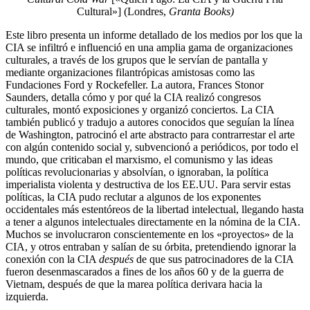
Cultural»] (Londres,
Granta Books)
Este libro presenta un informe detallado de los medios por los que la
CIA se infiltró e influenció en una amplia gama de organizaciones
culturales, a través de los grupos que le servían de pantalla y
mediante organizaciones filantrópicas amistosas como las
Fundaciones Ford y Rockefeller. La autora, Frances Stonor
Saunders, detalla cómo y por qué la CIA realizó congresos
culturales, montó exposiciones y organizó conciertos. La CIA
también publicó y tradujo a autores conocidos que seguían la línea
de Washington, patrocinó el arte abstracto para contrarrestar el arte
con algún contenido social y, subvencionó a periódicos, por todo el
mundo, que criticaban el marxismo, el comunismo y las ideas
políticas revolucionarias y absolvían, o ignoraban, la política
imperialista violenta y destructiva de los EE.UU. Para servir estas
políticas, la CIA pudo reclutar a algunos de los exponentes
occidentales más estentóreos de la libertad intelectual, llegando hasta
a tener a algunos intelectuales directamente en la nómina de la CIA.
Muchos se involucraron conscientemente en los «proyectos» de la
CIA, y otros entraban y salían de su órbita, pretendiendo ignorar la
conexión con la CIA
después
de que sus patrocinadores de la CIA
fueron desenmascarados a fines de los años 60 y de la guerra de
Vietnam, después de que la marea política derivara hacia la
izquierda.