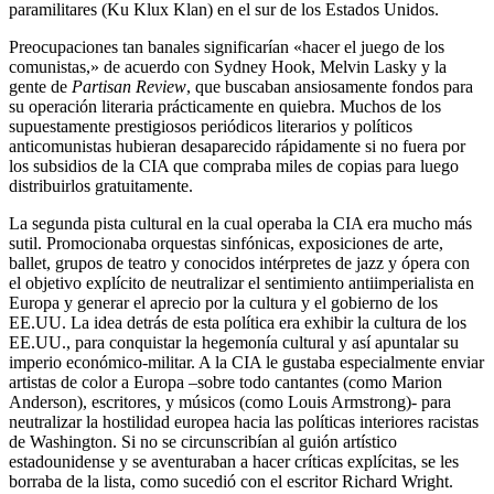
paramilitares (Ku Klux Klan) en el sur de los Estados Unidos.
Preocupaciones tan banales significarían «hacer el juego de los
comunistas,» de acuerdo con Sydney Hook, Melvin Lasky y la
gente de
Partisan Review
, que buscaban ansiosamente fondos para
su operación literaria prácticamente en quiebra. Muchos de los
supuestamente prestigiosos periódicos literarios y políticos
anticomunistas hubieran desaparecido rápidamente si no fuera por
los subsidios de la CIA que compraba miles de copias para luego
distribuirlos gratuitamente.
La segunda pista cultural en la cual operaba la CIA era mucho más
sutil. Promocionaba orquestas sinfónicas, exposiciones de arte,
ballet, grupos de teatro y conocidos intérpretes de jazz y ópera con
el objetivo explícito de neutralizar el sentimiento antiimperialista en
Europa y generar el aprecio por la cultura y el gobierno de los
EE.UU. La idea detrás de esta política era exhibir la cultura de los
EE.UU., para conquistar la hegemonía cultural y así apuntalar su
imperio económico-militar. A la CIA le gustaba especialmente enviar
artistas de color a Europa –sobre todo cantantes (como Marion
Anderson), escritores, y músicos (como Louis Armstrong)- para
neutralizar la hostilidad europea hacia las políticas interiores racistas
de Washington. Si no se circunscribían al guión artístico
estadounidense y se aventuraban a hacer críticas explícitas, se les
borraba de la lista, como sucedió con el escritor Richard Wright.