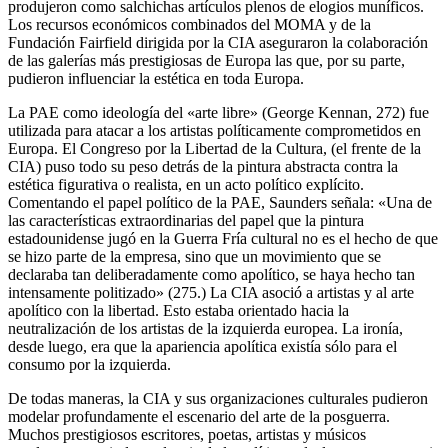
produjeron como salchichas artículos plenos de elogios muníficos.
Los recursos económicos combinados del MOMA y de la
Fundación Fairfield dirigida por la CIA aseguraron la colaboración
de las galerías más prestigiosas de Europa las que, por su parte,
pudieron influenciar la estética en toda Europa.
La PAE como ideología del «arte libre» (George Kennan, 272) fue
utilizada para atacar a los artistas políticamente comprometidos en
Europa. El Congreso por la Libertad de la Cultura, (el frente de la
CIA) puso todo su peso detrás de la pintura abstracta contra la
estética figurativa o realista, en un acto político explícito.
Comentando el papel político de la PAE, Saunders señala: «Una de
las características extraordinarias del papel que la pintura
estadounidense jugó en la Guerra Fría cultural no es el hecho de que
se hizo parte de la empresa, sino que un movimiento que se
declaraba tan deliberadamente como apolítico, se haya hecho tan
intensamente politizado» (275.) La CIA asoció a artistas y al arte
apolítico con la libertad. Esto estaba orientado hacia la
neutralización de los artistas de la izquierda europea. La ironía,
desde luego, era que la apariencia apolítica existía sólo para el
consumo por la izquierda.
De todas maneras, la CIA y sus organizaciones culturales pudieron
modelar profundamente el escenario del arte de la posguerra.
Muchos prestigiosos escritores, poetas, artistas y músicos