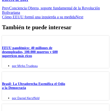
Prev
Conciencia Obrera, soporte fundamental de la Revolución
Bolivariana
Cómo EEUU formó una izquierda a su medida
Next
También te puede interesar
EEUU pandémico: 40 millones de
desempleados, 100.000 muertos y 600
superricos más ricos
por
Mirko Trudeau
Brasil: La Ultraderecha Escenifica el Odio
a la Democracia
por
Daniel Kersffeld