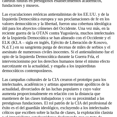
cátedras futuras en prestigiosos establecimientos académicos,
fundaciones y museos.
Las eyaculaciones retóricas antiestalinistas de los EE.UU. y de la
Izquierda Democrática europea y sus proclamaciones de fe en los
valores democráticos y la libertad, fueron una cobertura ideológica
útil para los abyectos crímenes del Occidente. Una vez más, en la
reciente guerra de la OTAN contra Yugoslavia, muchos intelectuales
de la Izquierda Democrática se han alineado con el Occidente y el
ELK (KLA – sigla en inglés, Ejército de Liberación de Kosovo,
N.d.T.) en su sangrienta purga de decenas de miles de serbios y el
asesinato de numerosos civiles inocentes. Si el antiestalinismo fue el
opio de la Izquierda Democrática durante la Guerra Fría, el
intervencionismo por los derechos humanos tiene el mismo efecto
narcotizante en la actualidad, y engaña a los izquierdistas
democráticos contemporáneos.
Las campañas culturales de la CIA crearon el prototipo para los
intelectuales, académicos y artistas aparentemente apolíticos de la
actualidad, divorciados de las luchas populares y cuyo valor
aumenta proporcionalmente en relación con la distancia que
mantienen de las clases trabajadoras y con su proximidad a las
prestigiosas fundaciones. El rol patrón de la CIA del profesional de
éxito es el del guardián ideológico, excluyendo a los intelectuales
críticos que escriben sobre la lucha de clases, la explotación clasista