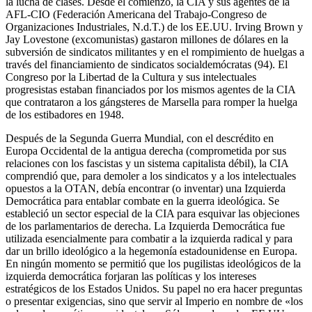
la lucha de clases. Desde el comienzo, la CIA y sus agentes de la
AFL-CIO (Federación Americana del Trabajo-Congreso de
Organizaciones Industriales, N.d.T.) de los EE.UU. Irving Brown y
Jay Lovestone (excomunistas) gastaron millones de dólares en la
subversión de sindicatos militantes y en el rompimiento de huelgas a
través del financiamiento de sindicatos socialdemócratas (94). El
Congreso por la Libertad de la Cultura y sus intelectuales
progresistas estaban financiados por los mismos agentes de la CIA
que contrataron a los gángsteres de Marsella para romper la huelga
de los estibadores en 1948.
Después de la Segunda Guerra Mundial, con el descrédito en
Europa Occidental de la antigua derecha (comprometida por sus
relaciones con los fascistas y un sistema capitalista débil), la CIA
comprendió que, para demoler a los sindicatos y a los intelectuales
opuestos a la OTAN, debía encontrar (o inventar) una Izquierda
Democrática para entablar combate en la guerra ideológica. Se
estableció un sector especial de la CIA para esquivar las objeciones
de los parlamentarios de derecha. La Izquierda Democrática fue
utilizada esencialmente para combatir a la izquierda radical y para
dar un brillo ideológico a la hegemonía estadounidense en Europa.
En ningún momento se permitió que los pugilistas ideológicos de la
izquierda democrática forjaran las políticas y los intereses
estratégicos de los Estados Unidos. Su papel no era hacer preguntas
o presentar exigencias, sino que servir al Imperio en nombre de «los