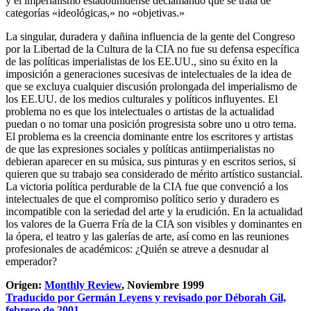
y el imperialismo estadounidense declamando que se trata de
categorías «ideológicas,» no «objetivas.»
La singular, duradera y dañina influencia de la gente del Congreso
por la Libertad de la Cultura de la CIA no fue su defensa específica
de las políticas imperialistas de los EE.UU., sino su éxito en la
imposición a generaciones sucesivas de intelectuales de la idea de
que se excluya cualquier discusión prolongada del imperialismo de
los EE.UU. de los medios culturales y políticos influyentes. El
problema no es que los intelectuales o artistas de la actualidad
puedan o no tomar una posición progresista sobre uno u otro tema.
El problema es la creencia dominante entre los escritores y artistas
de que las expresiones sociales y políticas antiimperialistas no
debieran aparecer en su música, sus pinturas y en escritos serios, si
quieren que su trabajo sea considerado de mérito artístico sustancial.
La victoria política perdurable de la CIA fue que convenció a los
intelectuales de que el compromiso político serio y duradero es
incompatible con la seriedad del arte y la erudición. En la actualidad
los valores de la Guerra Fría de la CIA son visibles y dominantes en
la ópera, el teatro y las galerías de arte, así como en las reuniones
profesionales de académicos: ¿Quién se atreve a desnudar al
emperador?
Origen:
Monthly Review
, Noviembre 1999
Traducido por Germán Leyens y revisado por Déborah Gil,
febrero de 2001