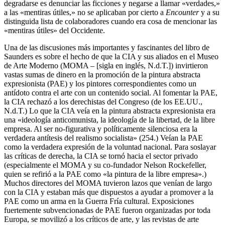
degradarse es denunciar las ficciones y negarse a llamar «verdades,»
a las «mentiras útiles,» no se aplicaban por cierto a
Encounter
y a su
distinguida lista de colaboradores cuando era cosa de mencionar las
«mentiras útiles» del Occidente.
Una de las discusiones más importantes y fascinantes del libro de
Saunders es sobre el hecho de que la CIA y sus aliados en el Museo
de Arte Moderno (MOMA – [sigla en inglés, N.d.T.]) invirtieron
vastas sumas de dinero en la promoción de la pintura abstracta
expresionista (PAE) y los pintores correspondientes como un
antídoto contra el arte con un contenido social. Al fomentar la PAE,
la CIA rechazó a los derechistas del Congreso (de los EE.UU.,
N.d.T.) Lo que la CIA veía en la pintura abstracta expresionista era
una «ideología anticomunista, la ideología de la libertad, de la libre
empresa. Al ser no-figurativa y políticamente silenciosa era la
verdadera antítesis del realismo socialista» (254.) Veían la PAE
como la verdadera expresión de la voluntad nacional. Para soslayar
las críticas de derecha, la CIA se tornó hacia el sector privado
(especialmente el MOMA y su co-fundador Nelson Rockefeller,
quien se refirió a la PAE como «la pintura de la libre empresa».)
Muchos directores del MOMA tuvieron lazos que venían de largo
con la CIA y estaban más que dispuestos a ayudar a promover a la
PAE como un arma en la Guerra Fría cultural. Exposiciones
fuertemente subvencionadas de PAE fueron organizadas por toda
Europa, se movilizó a los críticos de arte, y las revistas de arte