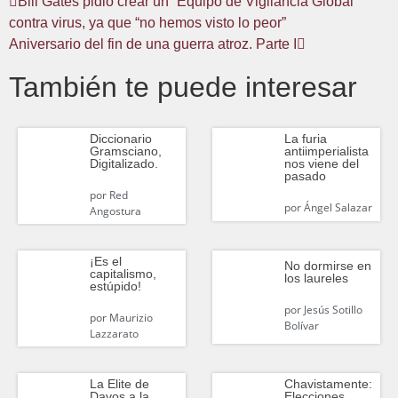
Bill Gates pidió crear un “Equipo de Vigilancia Global”
contra virus, ya que “no hemos visto lo peor”
Aniversario del fin de una guerra atroz. Parte I
También te puede interesar
Diccionario
La furia
Gramsciano,
antiimperialista
Digitalizado.
nos viene del
pasado
por
Red
por
Ángel Salazar
Angostura
¡Es el
No dormirse en
capitalismo,
los laureles
estúpido!
por
Jesús Sotillo
por
Maurizio
Bolívar
Lazzarato
La Elite de
Chavistamente:
Davos a la
Elecciones