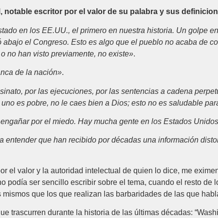
 notable escritor por el valor de su palabra y sus definici
ado en los EE.UU., el primero en nuestra historia. Un golpe e
iró abajo el Congreso. Esto es algo que el pueblo no acaba de 
o no han visto previamente, no existe»
.
anca de la nación»
.
esinato, por las ejecuciones, por las sentencias a cadena perpet
si uno es pobre, no le caes bien a Dios; esto no es saludable pa
s engañar por el miedo. Hay mucha gente en los Estados Unidos
 entender que han recibido por décadas una información disto
or el valor y la autoridad intelectual de quien lo dice, me exi
podía ser sencillo escribir sobre el tema, cuando el resto de lo
 mismos que los que realizan las barbaridades de las que habl
que trascurren durante la historia de las últimas décadas: “Wash