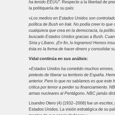
ha tenido EEUU”
. Respecto a la libertad de pr
la politiquería de su país:
«
Los medios en Estados Unidos son controlado
política de Bush en Irak. No podía creer lo que
cualquiera que crea en la democracia, la polít
buscado Estados Unidos gracias a Bush. Cuand
Siria y Líbano. ¡En fin, lo logramos! Hemos ins
ésta es la forma de hacer dinero y consolidar s
Vidal continúa en sus análisis:
«Estados Unidos ha cometido muchos errores. L
pretexto de liberar su territorio de España. He
anterior. Pero lo que no sabíamos es que este 
critica por temor a perder su financiamiento. 
armas nucleares al Pentágono. NBC jamás dirá a
Lisandro Otero (4) (1932–2008) fue un escritor,
Estados Unidos. La visión estratégica de su pa