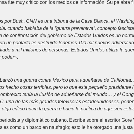
ensa fue muy crítico con los medios de información. Su palabra f
s por Bush. CNN es una tribuna de la Casa Blanca, el Washing
 oía: cuando hablaba de la “guerra preventiva”, concepto fascis
ica de confrontación del gobierno de Estados Unidos es un hor
o un poblado es destruido tenemos 100 mil nuevos adversarios
ultado a mil millones de personas. Estados Unidos utiliza la gue
u poder»
.
anzó una guerra contra México para adueñarse de California. 
mos hecho cosas terribles, pero lo que este pequeño presidente 
hombrecito tenía la ilusión de adueñarse del mundo… y el Cong
NBC, una de las más grandes televisoras estadounidenses, pert
lgo crítico hacia la guerra o hacia la política de agresión es
 periodista y diplomático cubano. Escribe sobre el escritor Gor
ís es como un barco en naufragio; esto le ha otorgado una justa