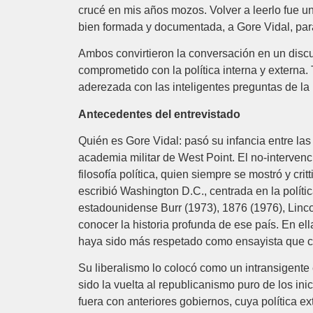
crucé en mis años mozos. Volver a leerlo fue un
bien formada y documentada, a Gore Vidal, pa
Ambos convirtieron la conversación en un discur
comprometido con la política interna y externa. 
aderezada con las inteligentes preguntas de la 
Antecedentes del entrevistado
Quién es Gore Vidal: pasó su infancia entre la
academia militar de West Point. El no-interve
filosofía política, quien siempre se mostró y cr
escribió Washington D.C., centrada en la polític
estadounidense Burr (1973), 1876 (1976), Linco
conocer la historia profunda de ese país. En ell
haya sido más respetado como ensayista que c
Su liberalismo lo colocó como un intransigente
sido la vuelta al republicanismo puro de los in
fuera con anteriores gobiernos, cuya política e