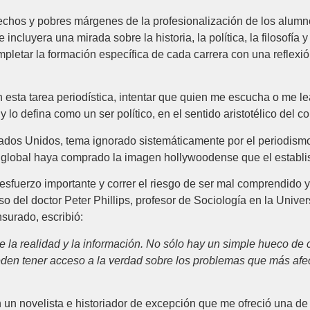
echos y pobres márgenes de la profesionalización de los alumno
incluyera una mirada sobre la historia, la política, la filosofía 
pletar la formación específica de cada carrera con una reflexió
n esta tarea periodística, intentar que quien me escucha o me l
lo defina como un ser político, en el sentido aristotélico del c
stados Unidos, tema ignorado sistemáticamente por el periodism
co global haya comprado la imagen hollywoodense que el estab
esfuerzo importante y correr el riesgo de ser mal comprendido y,
so del doctor Peter Phillips, profesor de Sociología en la Univ
surado, escribió:
a realidad y la información. No sólo hay un simple hueco de c
den tener acceso a la verdad sobre los problemas que más afect
 un novelista e historiador de excepción que me ofreció una de