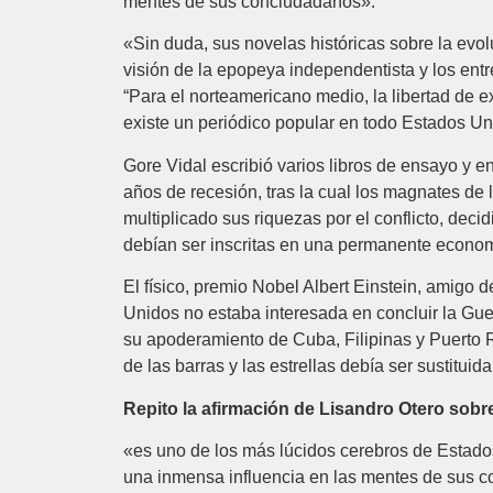
mentes de sus conciudadanos»:
«Sin duda, sus novelas históricas sobre la evol
visión de la epopeya independentista y los ent
“Para el norteamericano medio, la libertad de e
existe un periódico popular en todo Estados Un
Gore Vidal escribió varios libros de ensayo y e
años de recesión, tras la cual los magnates de
multiplicado sus riquezas por el conflicto, dec
debían ser inscritas en una permanente econom
El físico, premio Nobel Albert Einstein, amigo
Unidos no estaba interesada en concluir la Guer
su apoderamiento de Cuba, Filipinas y Puerto R
de las barras y las estrellas debía ser sustitu
Repito la afirmación de Lisandro Otero sobr
«es uno de los más lúcidos cerebros de Estados
una inmensa influencia en las mentes de sus 