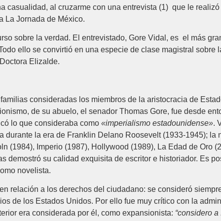
a casualidad, al cruzarme con una entrevista (1) que le realizó
ra La Jornada de México.
so sobre la verdad. El entrevistado, Gore Vidal, es el más grand
Todo ello se convirtió en una especie de clase magistral sobre 
Doctora Elizalde.
s familias consideradas los miembros de la aristocracia de Est
ncionismo, de su abuelo, el senador Thomas Gore, fue desde en
itticó lo que consideraba como
«imperialismo estadounidense»
. 
a durante la era de Franklin Delano Roosevelt (1933-1945); la nov
ln (1984), Imperio (1987), Hollywood (1989), La Edad de Oro (2
as demostró su calidad exquisita de escritor e historiador. Es po
omo novelista.
 en relación a los derechos del ciudadano: se consideró siempre
icios de los Estados Unidos. Por ello fue muy crítico con la ad
xterior era considerada por él, como expansionista:
“considero a