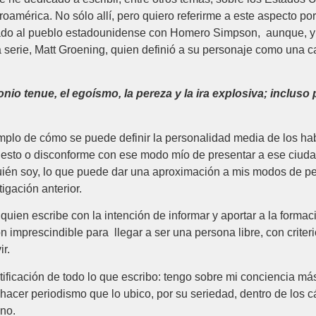
eroamérica. No sólo allí, pero quiero referirme a este aspecto po
rado al pueblo estadounidense con Homero Simpson, aunque, y 
a serie, Matt Groening, quien definió a su personaje como una c
nio tenue, el egoísmo, la pereza y la ira explosiva; incluso
mplo de cómo se puede definir la personalidad media de los ha
lesto o disconforme con ese modo mío de presentar a ese ciud
 quién soy, lo que puede dar una aproximación a mis modos de p
igación anterior.
 quien escribe con la intención de informar y aportar a la formac
imprescindible para llegar a ser una persona libre, con criter
r.
ficación de todo lo que escribo: tengo sobre mi conciencia más
hacer periodismo que lo ubico, por su seriedad, dentro de los
mno.