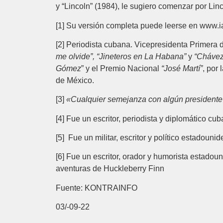
y “Lincoln” (1984), le sugiero comenzar por Li
[1] Su versión completa puede leerse en www.iad
[2] Periodista cubana. Vicepresidenta Primera
me olvide”, “Jineteros en La Habana”
y
“Chávez
Gómez
” y el Premio Nacional
“José Martí”
, por
de México.
[3]
«Cualquier semejanza con algún presidente 
[4] Fue un escritor, periodista y diplomático 
[5] Fue un militar, escritor y político estadoun
[6] Fue un escritor, orador y humorista estado
aventuras de Huckleberry Finn
Fuente: KONTRAINFO
03/-09-22