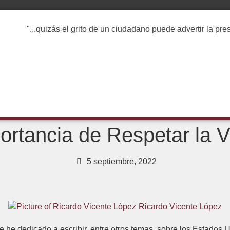
"...quizás el grito de un ciudadano puede advertir la pr
portancia de Respetar la 
5 septiembre, 2022
Ricardo Vicente López
e he dedicado a escribir, entre otros temas, sobre los Estados U