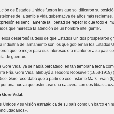
ución de Estados Unidos fueron las que solidificaron su posición
retelones de la temible vida gubernativa de años más recientes
xpresión es sencillamente la libertad de repetir lo que todo el
idos que merezca la atención de un hombre inteligente”.
n ellos desarrolló la tesis de que Estados Unidos prosperaron g
 la industria del armamento son los que gobiernan los Estados 
idieron que lo mejor para sus intereses era mantener a su país 
ía de guerra».
 de Gore Vidal ya se había percatado, en tan temprana fecha com
ra Fría. Gore Vidal atribuyó a Teodoro Roosevelt (1858-1919) (
ico. Gore recordaba que a partir de ese instante Mark Twain (
ida por una nueva que ostentase una calavera con dos tibias cru
e Gore Vidal:
 Unidos y su visión estratégica de su país como un barco en na
conciudadanos».