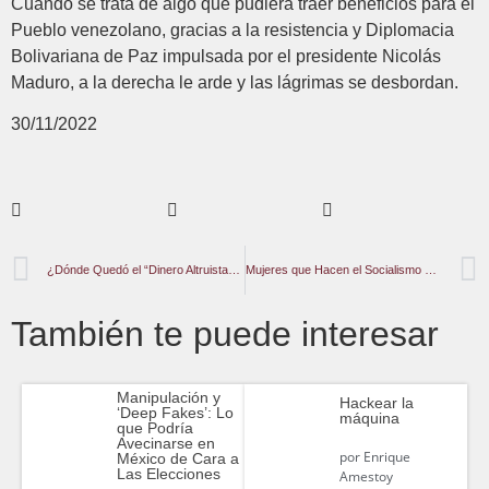
Cuando se trata de algo que pudiera traer beneficios para el
Pueblo venezolano, gracias a la resistencia y Diplomacia
Bolivariana de Paz impulsada por el presidente Nicolás
Maduro, a la derecha le arde y las lágrimas se desbordan.
30/11/2022
¿Dónde Quedó el “Dinero Altruista” de la Estafa de la Empresa Quebrada de Criptodivisas FTX
Mujeres que Hacen el Socialismo Feminista
También te puede interesar
Manipulación y
Hackear la
‘Deep Fakes’: Lo
máquina
que Podría
Avecinarse en
por
Enrique
México de Cara a
Las Elecciones
Amestoy