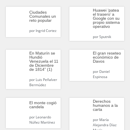
Huawei ‘patea
Ciudades
el trasero’ a
Comunales un
Google con su
reto popular
propio sistema
operativo
por
Ingrid Cortez
por
Sputnik
En Maturín se
El gran reseteo
Hundió
económico de
Venezuela el 11
Davos
de Diciembre
de 1814” (1)
por
Daniel
Espinosa
por
Luis Peñalver
Bermúdez
Derechos
El monte cogió
humanos a la
candela
carta
por
Leonardo
por
María
Núñez Martínez
Alejandra Díaz