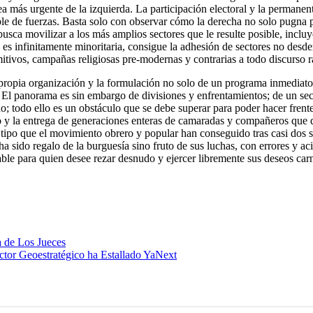
a más urgente de la izquierda. La participación electoral y la permanen
ble de fuerzas. Basta solo con observar cómo la derecha no solo pugna p
busca movilizar a los más amplios sectores que le resulte posible, incl
es infinitamente minoritaria, consigue la adhesión de sectores no desd
itivos, campañas religiosas pre-modernas y contrarias a todo discurso ra
 propia organización y la formulación no solo de un programa inmediato 
. El panorama es sin embargo de divisiones y enfrentamientos; de un se
; todo ello es un obstáculo que se debe superar para poder hacer frente
o y la entrega de generaciones enteras de camaradas y compañeros que di
ipo que el movimiento obrero y popular han conseguido tras casi dos sigl
a sido regalo de la burguesía sino fruto de sus luchas, con errores y acie
le para quien desee rezar desnudo y ejercer libremente sus deseos carn
a de Los Jueces
r Geoestratégico ha Estallado Ya
Next