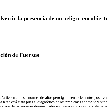
dvertir la presencia de un peligro encubiert
ción de Fuerzas
ribeña tienen ante sí enormes desafíos pero igualmente elementos positi
a tarea está clara pues el diagnóstico de los problemas es amplio y sufic
eración de las enormes desigualdades económicas propias del sistema, i