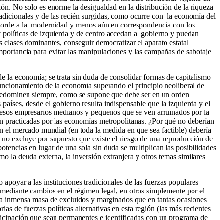
ión. No solo es enorme la desigualdad en la distribución de la riqueza
radicionales y de las recién surgidas, como ocurre con la economía del
acorde a la modernidad y menos aún en correspondencia con los
 y políticas de izquierda y de centro accedan al gobierno y puedan
las clases dominantes, conseguir democratizar el aparato estatal
importancia para evitar las manipulaciones y las campañas de sabotaje
de la economía; se trata sin duda de consolidar formas de capitalismo
 funcionamiento de la economía superando el principio neoliberal de
s predominen siempre, como se supone que debe ser en un orden
aíses, desde el gobierno resulta indispensable que la izquierda y el
 a esos empresarios medianos y pequeños que se ven arruinados por la
on practicadas por las economías metropolitanas. ¿Por qué no deberían
 el mercado mundial (en toda la medida en que sea factible) debería
s no excluye por supuesto que existe el riesgo de una reproducción de
otencias en lugar de una sola sin duda se multiplican las posibilidades
 la deuda externa, la inversión extranjera y otros temas similares
apoyar a las instituciones tradicionales de las fuerzas populares
 mediante cambios en el régimen legal, en otros simplemente por el
 esa inmensa masa de excluidos y marginados que en tantas ocasiones
as de fuerzas políticas alternativas en esta región (las más recientes
ticipación que sean permanentes e identificadas con un programa de