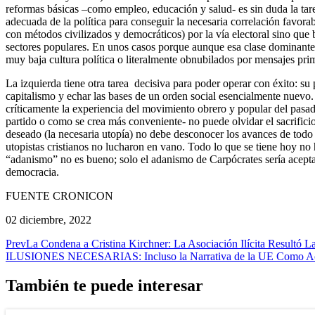
reformas básicas –como empleo, educación y salud- es sin duda la tare
adecuada de la política para conseguir la necesaria correlación favora
con métodos civilizados y democráticos) por la vía electoral sino que 
sectores populares. En unos casos porque aunque esa clase dominante 
muy baja cultura política o literalmente obnubilados por mensajes prim
La izquierda tiene otra tarea decisiva para poder operar con éxito: su
capitalismo y echar las bases de un orden social esencialmente nuevo
críticamente la experiencia del movimiento obrero y popular del pasado
partido o como se crea más conveniente- no puede olvidar el sacrifici
deseado (la necesaria utopía) no debe desconocer los avances de todo t
utopistas cristianos no lucharon en vano. Todo lo que se tiene hoy no h
“adanismo” no es bueno; solo el adanismo de Carpócrates sería aceptab
democracia.
FUENTE CRONICON
02 diciembre, 2022
Prev
La Condena a Cristina Kirchner: La Asociación Ilícita Resultó L
ILUSIONES NECESARIAS: Incluso la Narrativa de la UE Como Acto
También te puede interesar