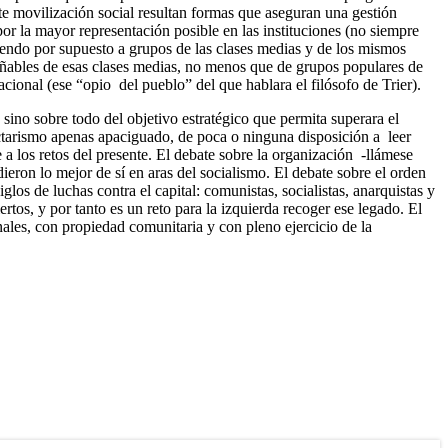
te movilización social resultan formas que aseguran una gestión
or la mayor representación posible en las instituciones (no siempre
uyendo por supuesto a grupos de las clases medias y de los mismos
eñables de esas clases medias, no menos que de grupos populares de
cional (ese “opio del pueblo” del que hablara el filósofo de Trier).
sino sobre todo del objetivo estratégico que permita superara el
ctarismo apenas apaciguado, de poca o ninguna disposición a leer
 a los retos del presente. El debate sobre la organización -llámese
eron lo mejor de sí en aras del socialismo. El debate sobre el orden
os de luchas contra el capital: comunistas, socialistas, anarquistas y
rtos, y por tanto es un reto para la izquierda recoger ese legado. El
ales, con propiedad comunitaria y con pleno ejercicio de la