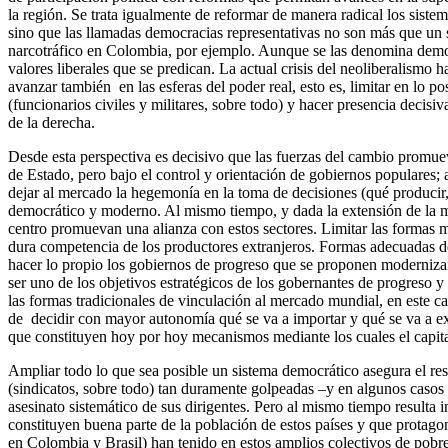
la región. Se trata igualmente de reformar de manera radical los siste
sino que las llamadas democracias representativas no son más que un s
narcotráfico en Colombia, por ejemplo. Aunque se las denomina demo
valores liberales que se predican. La actual crisis del neoliberalismo 
avanzar también en las esferas del poder real, esto es, limitar en lo po
(funcionarios civiles y militares, sobre todo) y hacer presencia deci
de la derecha.
Desde esta perspectiva es decisivo que las fuerzas del cambio promueva
de Estado, pero bajo el control y orientación de gobiernos populares; 
dejar al mercado la hegemonía en la toma de decisiones (qué producir
democrático y moderno. Al mismo tiempo, y dada la extensión de la med
centro promuevan una alianza con estos sectores. Limitar las formas m
dura competencia de los productores extranjeros. Formas adecuadas de 
hacer lo propio los gobiernos de progreso que se proponen moderniza
ser uno de los objetivos estratégicos de los gobernantes de progreso 
las formas tradicionales de vinculación al mercado mundial, en este ca
de decidir con mayor autonomía qué se va a importar y qué se va a exp
que constituyen hoy por hoy mecanismos mediante los cuales el capita
Ampliar todo lo que sea posible un sistema democrático asegura el resp
(sindicatos, sobre todo) tan duramente golpeadas –y en algunos casos 
asesinato sistemático de sus dirigentes. Pero al mismo tiempo resulta
constituyen buena parte de la población de estos países y que protagoni
en Colombia y Brasil) han tenido en estos amplios colectivos de pobr