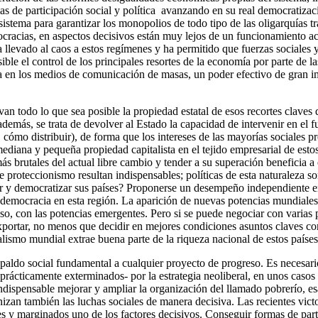
mas de participación social y política avanzando en su real democratizac
istema para garantizar los monopolios de todo tipo de las oligarquías t
cracias, en aspectos decisivos están muy lejos de un funcionamiento 
ha llevado al caos a estos regímenes y ha permitido que fuerzas sociales
sible el control de los principales resortes de la economía por parte de 
siva en los medios de comunicación de masas, un poder efectivo de gran 
n todo lo que sea posible la propiedad estatal de esos recortes claves 
además, se trata de devolver al Estado la capacidad de intervenir en el
, cómo distribuir), de forma que los intereses de las mayorías sociale
iana y pequeña propiedad capitalista en el tejido empresarial de estos p
ás brutales del actual libre cambio y tender a su superación beneficia
proteccionismo resultan indispensables; políticas de esta naturaleza s
r y democratizar sus países? Proponerse un desempeño independiente en
y democracia en esta región. La aparición de nuevas potencias mundiale
so, con las potencias emergentes. Pero si se puede negociar con varias p
ortar, no menos que decidir en mejores condiciones asuntos claves como
lismo mundial extrae buena parte de la riqueza nacional de estos países
aldo social fundamental a cualquier proyecto de progreso. Es necesario 
prácticamente exterminados- por la estrategia neoliberal, en unos casos
 indispensable mejorar y ampliar la organización del llamado pobrerío,
zan también las luchas sociales de manera decisiva. Las recientes victori
es y marginados uno de los factores decisivos. Conseguir formas de par