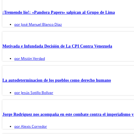
¡Tremendo lío!: «Pandora Papers» salpican al Grupo de Lima
por
José Manuel Blanco Díaz
Motivada e Infundada Decisión de La CPI Contra Venezuela
por
Misión Verdad
La autodeterminacion de los pueblos como derecho humano
por
Jesús Sotillo Bolívar
Jorge Rodríguez nos acompaña en este combate contra el imperialismo y 
por
Alexis Corredor