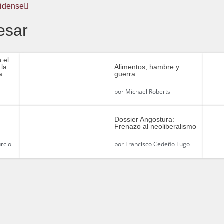
idense
esar
 el
 la
Alimentos, hambre y
a
guerra
por
Michael Roberts
Dossier Angostura:
Frenazo al neoliberalismo
rcio
por
Francisco Cedeño Lugo