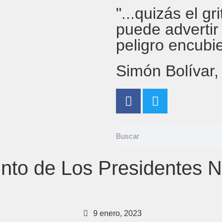
"...quizás el g
puede advertir
peligro encubi
Simón Bolívar
to de Los Presidentes N
9 enero, 2023