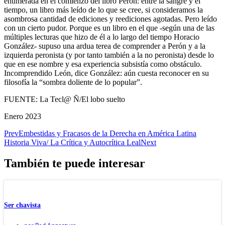
enumerada en el comienzo del libro Perón: entre la sangre y el
tiempo, un libro más leído de lo que se cree, si consideramos la
asombrosa cantidad de ediciones y reediciones agotadas. Pero leído
con un cierto pudor. Porque es un libro en el que -según una de las
múltiples lecturas que hizo de él a lo largo del tiempo Horacio
González- supuso una ardua terea de comprender a Perón y a la
izquierda peronista (y por tanto también a la no peronista) desde lo
que en ese nombre y esa experiencia subsistía como obstáculo.
Incomprendido León, dice González: aún cuesta reconocer en su
filosofía la “sombra doliente de lo popular”.
FUENTE: La Tecl@ Ñ/El lobo suelto
Enero 2023
Prev
Embestidas y Fracasos de la Derecha en América Latina
Historia Viva/ La Crítica y Autocrítica Leal
Next
También te puede interesar
Ser chavista