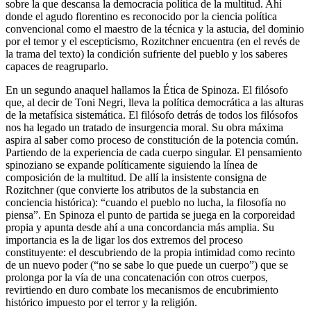
sobre la que descansa la democracia política de la multitud. Ahí
donde el agudo florentino es reconocido por la ciencia política
convencional como el maestro de la técnica y la astucia, del dominio
por el temor y el escepticismo, Rozitchner encuentra (en el revés de
la trama del texto) la condición sufriente del pueblo y los saberes
capaces de reagruparlo.
En un segundo anaquel hallamos la Ética de Spinoza. El filósofo
que, al decir de Toni Negri, lleva la política democrática a las alturas
de la metafísica sistemática. El filósofo detrás de todos los filósofos
nos ha legado un tratado de insurgencia moral. Su obra máxima
aspira al saber como proceso de constitución de la potencia común.
Partiendo de la experiencia de cada cuerpo singular. El pensamiento
spinoziano se expande políticamente siguiendo la línea de
composición de la multitud. De allí la insistente consigna de
Rozitchner (que convierte los atributos de la substancia en
conciencia histórica): “cuando el pueblo no lucha, la filosofía no
piensa”. En Spinoza el punto de partida se juega en la corporeidad
propia y apunta desde ahí a una concordancia más amplia. Su
importancia es la de ligar los dos extremos del proceso
constituyente: el descubriendo de la propia intimidad como recinto
de un nuevo poder (“no se sabe lo que puede un cuerpo”) que se
prolonga por la vía de una concatenación con otros cuerpos,
revirtiendo en duro combate los mecanismos de encubrimiento
histórico impuesto por el terror y la religión.