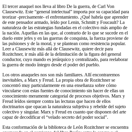
El tercer anaquel nos lleva al libro De la guerra, de Carl Von
Clausewitz. Este “general intelectual” importa por su capacidad para
teorizar -precisamente- el enfrentamiento. ¿Qué habría que aprender
de este pensador armado, leído por Lenin, Schmitt y Foucault? La
naturaleza de las estrategias fundadas en el colectivo más amplio de
la nación. Aquellas en las que, al contrario de lo que se sucede en el
duelo entre jefes y en las guerras de conquista, la fuerza proviene de
las pulsiones y de la moral, y se plantean como resistencia popular.
Leer a Clausewitz más allá de Clausewitz, quiere decir para
Rozitchner, ir más allá de la delimitación de la figura del general
conductor, cuyo mando es jerárquico y centralizado, para reelaborar
la guerra de modo íntegro desde el poder del pueblo.
Los otros anaqueles nos son más familiares. Allí encontraremos
inevitables, a Marx y Freud. La propia obra de Rozitchner se
concentró muy particularmente en una enseñanza sobre cómo
vincularse con estas fuentes de conocimiento sin hacer de ellas un
conocimiento meramente categorial de procesos objetivos. Marx y
Freud leídos siempre contra las lecturas que hacen de ellos
doctrinarios que opacan la naturaleza subjetiva y rebelde del sujeto
colectivo y singular. Marx y Freud en cuanto que disponen del arte
capaz de decodificar el “velado secreto del poder social”.
Esta conformación de la biblioteca de León Rozitchner se encuentra