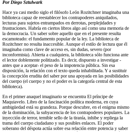
Por Diego Sztulwark
Hace ya casi medio siglo el filósofo León Rozitchner imaginaba una
biblioteca capaz de reestablecer los contrapoderes aniquilados,
lecturas para sujetos entrampados en derrotas, perplejidades y
frustraciones. Habría en ciertos libros algo así como una memoria de
la democracia. Un saber sobre aquello que en el presente resulta
escamoteado: el fundamento popular de la ley. La biblioteca de
Rozitchner no resulta inaccesible. Aunque el estilo de lectura que él
imaginaba como clave de acceso es, sin dudas, severo (por
inconformista). Abierta a cualquiera, la biblioteca sólo funciona ante
el lector doblemente politizado. Es decir, dispuesto a investigar -
antes que a aceptar- el peso de la impotencia pública. Sin esa
disposición, la relación con el texto queda inhabilitada. Y a sustituir
la concepción erudita del saber por una apoyada en las posibilidades
del cuerpo (el cuerpo y no el poder es la categoría central de esta
biblioteca).
En el primer anaquel imaginario se encuentra El príncipe de
Maquiavelo. Libro de la fascinación política moderna, en cuya
ambigüedad está su grandeza. Porque descubre, en el enigma mismo
de la dominación, la subyacencia de los contrapoderes populares. La
inyección de terror, temible sello de la tiranía, inhibe y repliega la
trama del cuerpo ciudadano y sus posibles enlaces. El poder
soberano del déspota actúa sobre esa relación entre potencia y saber