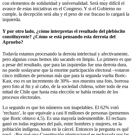
con elementos de solidaridad y universalidad. Será muy difícil el
avance de estas iniciativas en el Congreso. Y si el Gobierno no
cumple, la decepción será alta y el peso de ese fracaso lo cargará la
izquierda.
Y por otro lado, ¿cómo interpretas el resultado del plebiscito
constituyente? ¿Cómo se está pensando esta derrota del
Apruebo?
Todavía estamos procesando la derrota intelectual y afectivamente,
pero algunas cosas hemos ido sacando en limpio. Lo primero es que
a pesar del resultado, que para las izquierdas fue una derrota dura,
no puede soslayarse que la enorme participación electoral –votaron
cinco millones de personas más que para la segunda vuelta Boric-
Kast, eso es un incremento de 30%– nos muestra una foto, borrosa
pero foto al fin y al cabo, de la sociedad chilena, sobre todo de esa
mitad de Chile que hasta esta elección se había restado de los
procesos electorales.
Lo segundo es que los números son inapelables. El 62% votó
‘rechazo’, lo que equivale a casi 8 millones de personas (pensemos
que Boric obtuvo 4,5). Es una mayoría indesmentible. El rechazo
ganó en todas regiones del país, entre hombres y mujeres, en la
población indígena, hasta en la cárcel. Entonces la pregunta es qué
pasó. ¿Por qué una Constitución plurinacional es rechazada por las