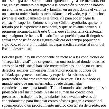
una estrategia de desarrollo, sino siguiendo lógicas de mercado. Por
eso, en este aumento del ingreso a la educación superior ha habido
un enorme esfuerzo personal y familiar, en un país donde el valor de
una carrera universitaria es tremendamente elevado, y para muchos
jóvenes el endeudamiento es la única vía para poder pagar la
educación superior. Entonces hay un Chile mayoritario, que se ha
forjado por la experiencia neoliberal, y que se levanta contra sus
promesas incumplidas. A este Chile, que aún nos falta caracterizar
mejor, algunos le hemos llamado “nuevo pueblo” para distinguir su
actual composición de las figuras clásicas del campo popular del
siglo XX: el obrero industrial, las capas medias creadas al calor del
Estado desarrollista.
Por otra parte, hay un componente de rechazo a las condiciones de
“inseguridad vital” que se generan en una sociedad donde todas las
áreas de la vida social han sido mercantilizadas, donde no existen
derechos sociales universales ni servicios sociales públicos de
calidad, que generen confianza y experiencias virtuosas de
protección social ante enfermedades o la vejez. En Chile todo el
mundo sabe que una enfermedad puede desmantelar
económicamente a una familia. Todo el mundo sabe también que su
jubilación será insuficiente. A esto se suman las condiciones
precarias de trabajo, los bajos salarios, los elevados niveles de
endeudamiento para financiar costos básicos (pagar la compra del
supermercado o un procedimiento médico con tarjeta de crédito, por