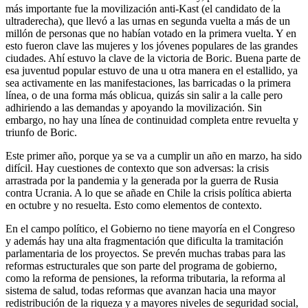
más importante fue la movilización anti-Kast (el candidato de la
ultraderecha), que llevó a las urnas en segunda vuelta a más de un
millón de personas que no habían votado en la primera vuelta. Y en
esto fueron clave las mujeres y los jóvenes populares de las grandes
ciudades. Ahí estuvo la clave de la victoria de Boric. Buena parte de
esa juventud popular estuvo de una u otra manera en el estallido, ya
sea activamente en las manifestaciones, las barricadas o la primera
línea, o de una forma más oblicua, quizás sin salir a la calle pero
adhiriendo a las demandas y apoyando la movilización. Sin
embargo, no hay una línea de continuidad completa entre revuelta y
triunfo de Boric.
Este primer año, porque ya se va a cumplir un año en marzo, ha sido
difícil. Hay cuestiones de contexto que son adversas: la crisis
arrastrada por la pandemia y la generada por la guerra de Rusia
contra Ucrania. A lo que se añade en Chile la crisis política abierta
en octubre y no resuelta. Esto como elementos de contexto.
En el campo político, el Gobierno no tiene mayoría en el Congreso
y además hay una alta fragmentación que dificulta la tramitación
parlamentaria de los proyectos. Se prevén muchas trabas para las
reformas estructurales que son parte del programa de gobierno,
como la reforma de pensiones, la reforma tributaria, la reforma al
sistema de salud, todas reformas que avanzan hacia una mayor
redistribución de la riqueza y a mayores niveles de seguridad social,