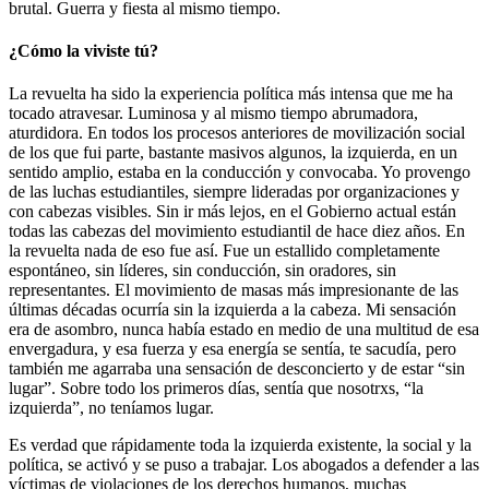
brutal. Guerra y fiesta al mismo tiempo.
¿Cómo la viviste tú?
La revuelta ha sido la experiencia política más intensa que me ha
tocado atravesar. Luminosa y al mismo tiempo abrumadora,
aturdidora. En todos los procesos anteriores de movilización social
de los que fui parte, bastante masivos algunos, la izquierda, en un
sentido amplio, estaba en la conducción y convocaba. Yo provengo
de las luchas estudiantiles, siempre lideradas por organizaciones y
con cabezas visibles. Sin ir más lejos, en el Gobierno actual están
todas las cabezas del movimiento estudiantil de hace diez años. En
la revuelta nada de eso fue así. Fue un estallido completamente
espontáneo, sin líderes, sin conducción, sin oradores, sin
representantes. El movimiento de masas más impresionante de las
últimas décadas ocurría sin la izquierda a la cabeza. Mi sensación
era de asombro, nunca había estado en medio de una multitud de esa
envergadura, y esa fuerza y esa energía se sentía, te sacudía, pero
también me agarraba una sensación de desconcierto y de estar “sin
lugar”. Sobre todo los primeros días, sentía que nosotrxs, “la
izquierda”, no teníamos lugar.
Es verdad que rápidamente toda la izquierda existente, la social y la
política, se activó y se puso a trabajar. Los abogados a defender a las
víctimas de violaciones de los derechos humanos, muchas