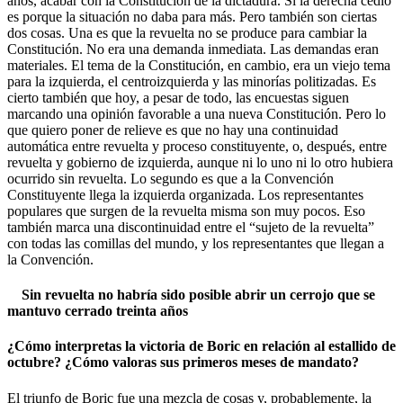
años, acabar con la Constitución de la dictadura. Si la derecha cedió
es porque la situación no daba para más. Pero también son ciertas
dos cosas. Una es que la revuelta no se produce para cambiar la
Constitución. No era una demanda inmediata. Las demandas eran
materiales. El tema de la Constitución, en cambio, era un viejo tema
para la izquierda, el centroizquierda y las minorías politizadas. Es
cierto también que hoy, a pesar de todo, las encuestas siguen
marcando una opinión favorable a una nueva Constitución. Pero lo
que quiero poner de relieve es que no hay una continuidad
automática entre revuelta y proceso constituyente, o, después, entre
revuelta y gobierno de izquierda, aunque ni lo uno ni lo otro hubiera
ocurrido sin revuelta. Lo segundo es que a la Convención
Constituyente llega la izquierda organizada. Los representantes
populares que surgen de la revuelta misma son muy pocos. Eso
también marca una discontinuidad entre el “sujeto de la revuelta”
con todas las comillas del mundo, y los representantes que llegan a
la Convención.
Sin revuelta no habría sido posible abrir un cerrojo que se
mantuvo cerrado treinta años
¿Cómo interpretas la victoria de Boric en relación al estallido de
octubre? ¿Cómo valoras sus primeros meses de mandato?
El triunfo de Boric fue una mezcla de cosas y, probablemente, la