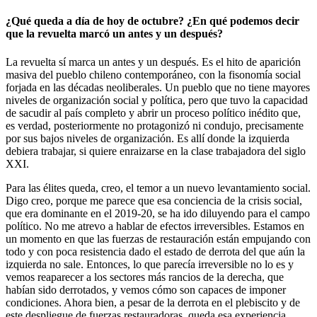
¿Qué queda a día de hoy de octubre? ¿En qué podemos decir
que la revuelta marcó un antes y un después?
La revuelta sí marca un antes y un después. Es el hito de aparición
masiva del pueblo chileno contemporáneo, con la fisonomía social
forjada en las décadas neoliberales. Un pueblo que no tiene mayores
niveles de organización social y política, pero que tuvo la capacidad
de sacudir al país completo y abrir un proceso político inédito que,
es verdad, posteriormente no protagonizó ni condujo, precisamente
por sus bajos niveles de organización. Es allí donde la izquierda
debiera trabajar, si quiere enraizarse en la clase trabajadora del siglo
XXI.
Para las élites queda, creo, el temor a un nuevo levantamiento social.
Digo creo, porque me parece que esa conciencia de la crisis social,
que era dominante en el 2019-20, se ha ido diluyendo para el campo
político. No me atrevo a hablar de efectos irreversibles. Estamos en
un momento en que las fuerzas de restauración están empujando con
todo y con poca resistencia dado el estado de derrota del que aún la
izquierda no sale. Entonces, lo que parecía irreversible no lo es y
vemos reaparecer a los sectores más rancios de la derecha, que
habían sido derrotados, y vemos cómo son capaces de imponer
condiciones. Ahora bien, a pesar de la derrota en el plebiscito y de
este despliegue de fuerzas restauradoras, queda esa experiencia