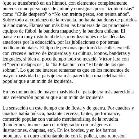
(que se transformó en un himno), con elementos completamente
nuevos como personajes de animé y consignas poco “izquierdistas”
como “Chile despertó” o “No son treinta pesos, son treinta años”.
Sobre todo al comienzo de la revuelta, no había banderas de partidos
ni sindicatos. Flameaban más bien las banderas de los principales
equipos de fútbol, la bandera mapuche y la bandera chilena. El
paisaje era muy distinto al de las movilizaciones de las décadas
anteriores por la educación, por las jubilaciones o por temas
medioambientales. El tipo de personas que tomó las calles excedía
con creces el activo de izquierdas y su cultura, iconos, banderas y
lenguajes, si bien al poco tiempo todo se mezcló. Víctor Jara con
el “perro matapacos”, la “tía Pikachu” con “El baile de los que
sobran”. Lo que me interesa remarcar es que en los momentos de
mayor masividad el paisaje era más parecido a una celebración
popular que a un mitin de izquierda.
En los momentos de mayor masividad el paisaje era más parecido a
una celebración popular que a un mitin de izquierda
La sensación en este tiempo era de fiesta y de guerra. Por cuadras y
cuadras había música, bastante cerveza, bailes, performance,
comercio popular con variado merchandising de la revuelta
(banderines, imanes para el refrigerador con imágenes o
ilustraciones, chapitas, etc). En los bordes, y en los barrios
populares, un duro enfrentamiento con la policía, una represión