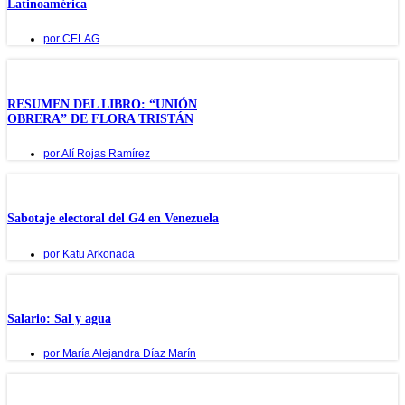
Latinoamérica
por
CELAG
RESUMEN DEL LIBRO: “UNIÓN
OBRERA” DE FLORA TRISTÁN
por
Alí Rojas Ramírez
Sabotaje electoral del G4 en Venezuela
por
Katu Arkonada
Salario: Sal y agua
por
María Alejandra Díaz Marín