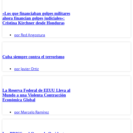
«Los que financiaban golpes militares
ahora financian golpes judiciales»:
Cristina Kirchner desde Honduras
por
Red Angostura
Cuba siempre contra el terrorismo
por
Javier Ortiz
La Reserva Federal de EEUU Lleva al
Mundo a una Violenta Contracción
Económica Global
por
Marcelo Ramírez