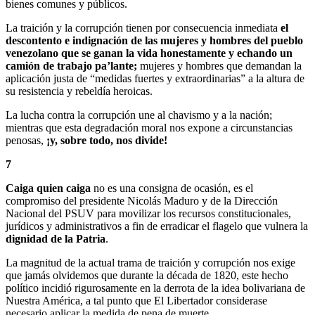
bienes comunes y públicos.
La traición y la corrupción tienen por consecuencia inmediata
el
descontento e indignación de las mujeres y hombres del pueblo
venezolano que se ganan la vida honestamente y echando un
camión de trabajo pa’lante;
mujeres y hombres que demandan la
aplicación justa de “medidas fuertes y extraordinarias” a la altura de
su resistencia y rebeldía heroicas.
La lucha contra la corrupción une al chavismo y a la nación;
mientras que esta degradación moral nos expone a circunstancias
penosas,
¡y, sobre todo, nos divide!
7
Caiga quien caiga
no es una consigna de ocasión, es el
compromiso del presidente Nicolás Maduro y de la Dirección
Nacional del PSUV para movilizar los recursos constitucionales,
jurídicos y administrativos a fin de erradicar el flagelo que vulnera la
dignidad de la Patria
.
La magnitud de la actual trama de traición y corrupción nos exige
que jamás olvidemos que durante la década de 1820, este hecho
político incidió rigurosamente en la derrota de la idea bolivariana de
Nuestra América, a tal punto que El Libertador considerase
necesario aplicar la medida de pena de muerte.