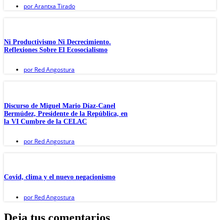
por
Arantxa Tirado
Ni Productivismo Ni Decrecimiento.
Reflexiones Sobre El Ecosocialismo
por
Red Angostura
Discurso de Miguel Mario Díaz-Canel
Bermúdez, Presidente de la República, en
la VI Cumbre de la CELAC
por
Red Angostura
Covid, clima y el nuevo negacionismo
por
Red Angostura
Deja tus comentarios