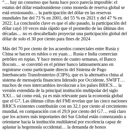
“… hay un consenso que hasta hace poco parecía imposible: el
estatus del dólar estadounidense como moneda de reserva global se
está erosionando… la participación del dólar en las reservas
mundiales fue del 73 % en 2001, del 55 % en 2021 y del 47 % en
2022. La conclusión clave es que el año pasado, la participación del
dólar cayó 10 veces más rápido que el promedio de las últimas dos
décadas… no es descabellado proyectar una participación global del
dólar de solo el 30 por ciento para fines de 2024
Más del 70 por ciento de los acuerdos comerciales entre Rusia y
China se hacen en rublos o en yuan… Rusia e India comercian
petróleo en rupias. Y hace menos de cuatro semanas, el Banco
Bocom… se convirtió en el primer banco latinoamericano en
registrarse como participante directo del Sistema de Pago
Interbancario Transfronterizo (CIPS), que es la alternativa china al
sistema de mensajería financiera liderado por Occidente, SWIFT…
muchos de esos intercambios involucran a los países BRICS… la
versión extendida de la principal institución multipolar del siglo
XXI… tal como está, ya es más relevante para la economía global
que el G7. Las últimas cifras del FMI revelan que las cinco naciones
BRICS existentes contribuirán con un 32,1 por ciento al crecimiento
mundial, en comparación con el 29,9 por ciento del G7… está claro
que los actores más importantes del Sur Global están comenzando a
orientarse hacia la institución multilateral por excelencia capaz de
aplastar la hegemonía occidental… la demanda de bonos