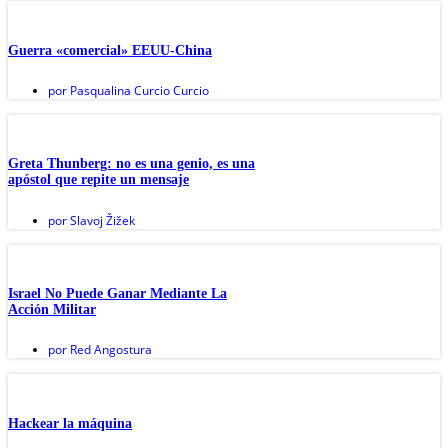
Guerra «comercial» EEUU-China
por
Pasqualina Curcio Curcio
Greta Thunberg: no es una genio, es una
apóstol que repite un mensaje
por
Slavoj Žižek
Israel No Puede Ganar Mediante La
Acción Militar
por
Red Angostura
Hackear la máquina