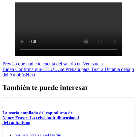
Prev
Lo que nadie te cuenta del salario en Venezuela
Biden Confirma que EE.UU. se Prepara para Tirar a Ucrania debajo
del Autobús
Next
También te puede interesar
La teoría ampliada del capitalismo de
Nancy Fraser: La crisis multidimensional
del capitalismo
por
Facundo Nahuel Martín