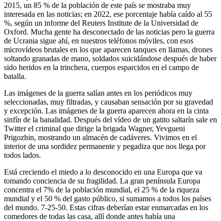
2015, un 85 % de la población de este país se mostraba muy
interesada en las noticias; en 2022, ese porcentaje había caído al 55
%, según un informe del Reuters Institute de la Universidad de
Oxford. Mucha gente ha desconectado de las noticias pero la guerra
de Ucrania sigue ahí, en nuestros teléfonos móviles, con esos
microvídeos brutales en los que aparecen tanques en llamas, drones
soltando granadas de mano, soldados suicidándose después de haber
sido heridos en la trinchera, cuerpos esparcidos en el campo de
batalla.
Las imágenes de la guerra salían antes en los periódicos muy
seleccionadas, muy filtradas, y causaban sensación por su gravedad
y excepción. Las imágenes de la guerra aparecen ahora en la cinta
sinfín de la banalidad. Después del vídeo de un gatito saltarín sale en
Twitter el criminal que dirige la brigada Wagner, Yevgueni
Prigozhin, mostrando un almacén de cadáveres. Vivimos en el
interior de una sordidez permanente y pegadiza que nos llega por
todos lados.
Está creciendo el miedo a lo desconocido en una Europa que va
tomando conciencia de su fragilidad. La gran península Europa
concentra el 7% de la población mundial, el 25 % de la riqueza
mundial y el 50 % del gasto público, si sumamos a todos los países
del mundo. 7-25-50. Estas cifras deberían estar enmarcadas en los
comedores de todas las casa, allí donde antes había una