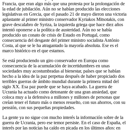
Francia, que eran algo más que una protesta por la prolongación de
la edad de jubilación. Aún no se habían producido las elecciones
legislativas en Grecia, que el pasado 21 de mayo dieron una victoria
aplastante al primer ministro conservador Kyriakos Mitsotakis, con
grave descalabro de Syriza, la izquierda griega que hace diez años
intentó oponerse a la política de austeridad. Aún no se había
producido un conato de crisis de Estado en Portugal, como
consecuencia del desgaste del primer ministro socialista António
Costa, al que se le ha atragantado la mayoría absoluta. Ese es el
marco histórico en el que estamos.
Se está produciendo un giro conservador en Europa como
consecuencia de la acumulación de incertidumbres en unas
sociedades muy acostumbradas al bienestar, países que se habían
hecho a la idea de la paz perpetua después de haber propiciado dos
terribles guerras de ámbito mundial durante la primera mitad del
siglo XX. Esa paz puede que se haya acabado. La guerra de
Ucrania ha actuado como detonante de una gran ansiedad, que
coloca muy a la defensiva a millones y millones de personas que
creían tener el futuro más o menos resuelto, con sus ahorros, con su
pensión, con sus pequeñas propiedades.
La gente ya no sigue con mucho interés la información sobre de la
guerra de Ucrania, pero ese temor persiste. En el caso de España, el
interés por las noticias ha caído en picada en los últimos años: en