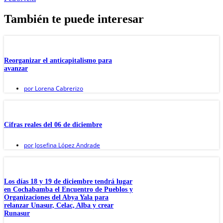
También te puede interesar
Reorganizar el anticapitalismo para
avanzar
por
Lorena Cabrerizo
Cifras reales del 06 de diciembre
por
Josefina López Andrade
Los días 18 y 19 de diciembre tendrá lugar
en Cochabamba el Encuentro de Pueblos y
Organizaciones del Abya Yala para
relanzar Unasur, Celac, Alba y crear
Runasur