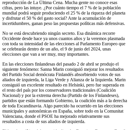
reproducción de La Última Cena. Mucha gente no conoce esas
cifras, pero las intuye. ¿Por cuánto tiempo el 7 % de la población
mundial podrá seguir produciendo el 25 % de la riqueza del planeta
y disfrutar el 50 % del gasto social? Ante la acumulación de
incertidumbres, ganan peso las propuestas políticas más defensivas.
No se está descubriendo ningún secreto. Esa dinámica recorre
Occidente desde hace ya unos cuantos años y la veremos plasmada
con toda su intensidad de las elecciones al Parlamento Europeo que
se celebrarán dentro de un año, el 9 de junio del 2024, unas
elecciones que van a ser muy, muy importantes.
En las elecciones finlandesas del pasado 2 de abril se produjo el
siguiente fenómeno: Sanna Marin consiguió mejorar los resultados
del Partido Social demócrata Finlandés absorbiendo votos de sus
aliados de izquierda, la Liga Verde y Alianza de la Izquierda. Marin
consiguió un excelente resultado en Helsinki, pero fue superada en
el resto del país por los conservadores tradicionales (Coalición
Nacional) y por la extrema derecha (Partido de los Finlandeses),
partidos que están formando Gobierno, la coalición más a la derecha
de toda Escandinavia. Algo parecido ha ocurrido en las elecciones
municipales y autonómicas en España, sobre todo en la Comunitat
Valenciana, donde el PSOE ha mejorado relativamente sus
resultados a costa de sus aliados de izquierda.