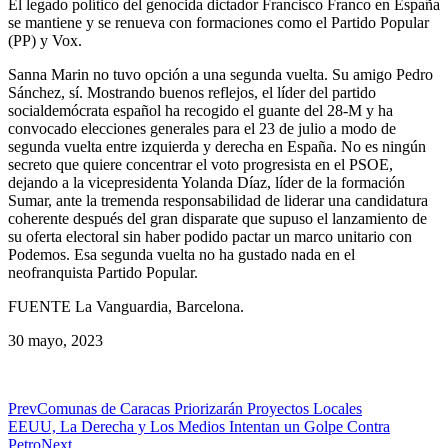
El legado político del genocida dictador Francisco Franco en España
se mantiene y se renueva con formaciones como el Partido Popular
(PP) y Vox.
Sanna Marin no tuvo opción a una segunda vuelta. Su amigo Pedro
Sánchez, sí. Mostrando buenos reflejos, el líder del partido
socialdemócrata español ha recogido el guante del 28-M y ha
convocado elecciones generales para el 23 de julio a modo de
segunda vuelta entre izquierda y derecha en España. No es ningún
secreto que quiere concentrar el voto progresista en el PSOE,
dejando a la vicepresidenta Yolanda Díaz, líder de la formación
Sumar, ante la tremenda responsabilidad de liderar una candidatura
coherente después del gran disparate que supuso el lanzamiento de
su oferta electoral sin haber podido pactar un marco unitario con
Podemos. Esa segunda vuelta no ha gustado nada en el
neofranquista Partido Popular.
FUENTE La Vanguardia, Barcelona.
30 mayo, 2023
Prev
Comunas de Caracas Priorizarán Proyectos Locales
EEUU, La Derecha y Los Medios Intentan un Golpe Contra
Petro
Next