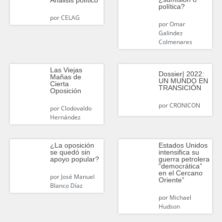
política?
por
CELAG
por
Omar
Galindez
Colmenares
Las Viejas
Dossier| 2022:
Mañas de
UN MUNDO EN
Cierta
TRANSICIÓN
Oposición
por
CRONICON
por
Clodovaldo
Hernández
¿La oposición
Estados Unidos
se quedó sin
intensifica su
apoyo popular?
guerra petrolera
“democrática”
en el Cercano
por
José Manuel
Oriente”
Blanco Díaz
por
Michael
Hudson