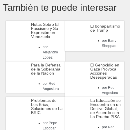
También te puede interesar
Notas Sobre El
El bonapartismo
Fascismo y Su
de Trump
Expresión en
Venezuela.
por
Barry
Sheppard
por
Alejandro
Lopez
Para la Defensa
El Genocidio en
de la Soberanía
Gaza Provoca
de la Nación
Acciones
Desesperadas
por
Red
por
Red
Angostura
Angostura
Problemas de
La Educación se
Los Brics,
Encuentra en un
Soluciones de La
Declive Global,
BRIC
de Acuerdo con
La Prueba PISA
por
Pepe
por
Red
Escobar