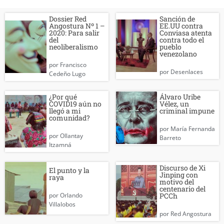
Dossier Red
Sanción de
Angostura Nº 1 –
EE.UU contra
2020: Para salir
Conviasa atenta
del
contra todo el
neoliberalismo
pueblo
venezolano
por
Francisco
por
Desenlaces
Cedeño Lugo
¿Por qué
Álvaro Uribe
COVID19 aún no
Vélez, un
llegó a mi
criminal impune
comunidad?
por
María Fernanda
por
Ollantay
Barreto
Itzamná
Discurso de Xi
El punto y la
Jinping con
raya
motivo del
centenario del
PCCh
por
Orlando
Villalobos
por
Red Angostura