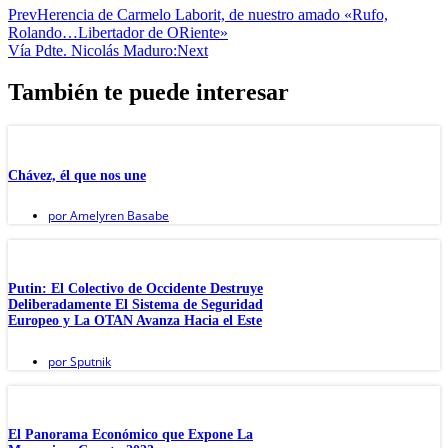
Prev
Herencia de Carmelo Laborit, de nuestro amado «Rufo,
Rolando…Libertador de ORiente»
Vía Pdte. Nicolás Maduro:
Next
También te puede interesar
Chávez, él que nos une
por
Amelyren Basabe
Putin: El Colectivo de Occidente Destruye
Deliberadamente El Sistema de Seguridad
Europeo y La OTAN Avanza Hacia el Este
por
Sputnik
El Panorama Económico que Expone La