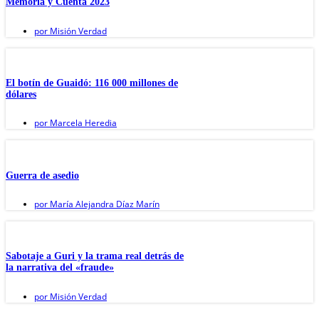
Memoria y Cuenta 2023
por
Misión Verdad
El botín de Guaidó: 116 000 millones de
dólares
por
Marcela Heredia
Guerra de asedio
por
María Alejandra Díaz Marín
Sabotaje a Guri y la trama real detrás de
la narrativa del «fraude»
por
Misión Verdad