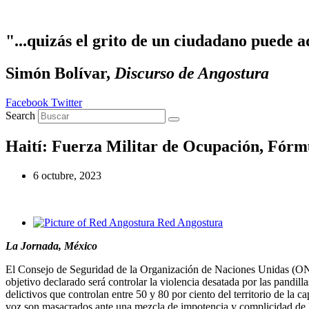
Ir al contenido
"...quizás el grito de un ciudadano puede a
Simón Bolívar,
Discurso de Angostura
Facebook
Twitter
Search
Haití: Fuerza Militar de Ocupación, Fórmu
6 octubre, 2023
Red Angostura
La Jornada, México
El Consejo de Seguridad de la Organización de Naciones Unidas (ONU)
objetivo declarado será controlar la violencia desatada por las pandil
delictivos que controlan entre 50 y 80 por ciento del territorio de la c
voz son masacrados ante una mezcla de impotencia y complicidad de l