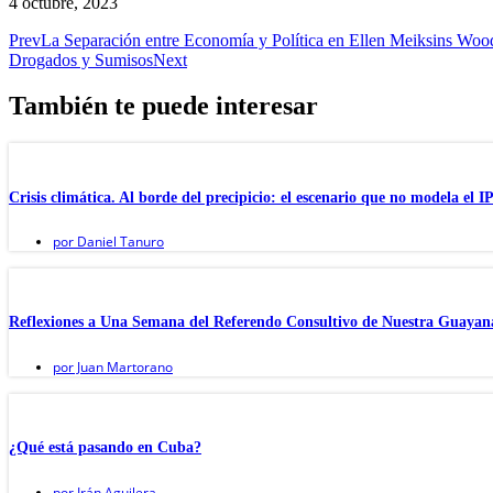
4 octubre, 2023
Prev
La Separación entre Economía y Política en Ellen Meiksins Woo
Drogados y Sumisos
Next
También te puede interesar
Crisis climática. Al borde del precipicio: el escenario que no modela el 
por
Daniel Tanuro
Reflexiones a Una Semana del Referendo Consultivo de Nuestra Guayan
por
Juan Martorano
¿Qué está pasando en Cuba?
por
Irán Aguilera