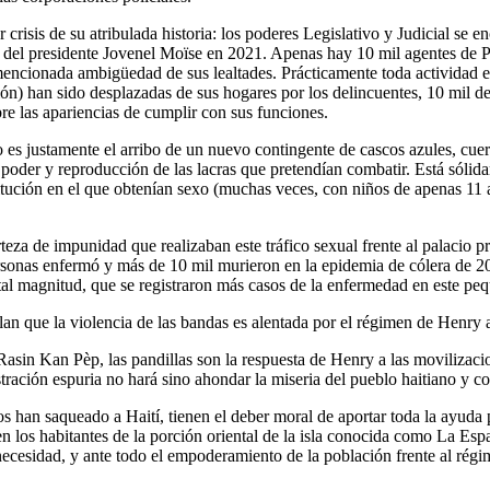
crisis de su atribulada historia: los poderes Legislativo y Judicial se e
to del presidente Jovenel Moïse en 2021. Apenas hay 10 mil agentes de 
mencionada ambigüedad de sus lealtades. Prácticamente toda actividad e
ión) han sido desplazadas de sus hogares por los delincuentes, 10 mil de 
re las apariencias de cumplir con sus funciones.
no es justamente el arribo de un nuevo contingente de cascos azules, cuer
 poder y reproducción de las lacras que pretendían combatir. Está sóli
tución en el que obtenían sexo (muchas veces, con niños de apenas 11 
rteza de impunidad que realizaban este tráfico sexual frente al palacio 
ersonas enfermó y más de 10 mil murieron en la epidemia de cólera de 2
tal magnitud, que se registraron más casos de la enfermedad en este pe
 que la violencia de las bandas es alentada por el régimen de Henry a f
asin Kan Pèp, las pandillas son la respuesta de Henry a las movilizacio
tración espuria no hará sino ahondar la miseria del pueblo haitiano y c
os han saqueado a Haití, tienen el deber moral de aportar toda la ayuda
ieren los habitantes de la porción oriental de la isla conocida como La
 necesidad, y ante todo el empoderamiento de la población frente al régi