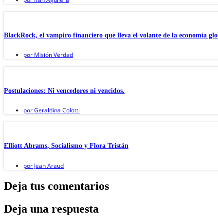
BlackRock, el vampiro financiero que lleva el volante de la economía glo
por
Misión Verdad
Postulaciones: Ni vencedores ni vencidos.
por
Geraldina Colotti
Elliott Abrams, Socialismo y Flora Tristán
por
Jean Araud
Deja tus comentarios
Deja una respuesta