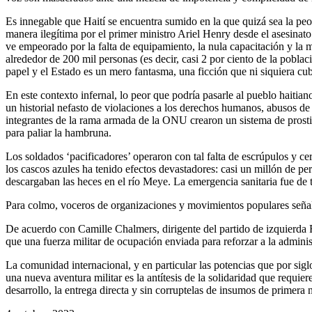
Es innegable que Haití se encuentra sumido en la que quizá sea la peor 
manera ilegítima por el primer ministro Ariel Henry desde el asesina
ve empeorado por la falta de equipamiento, la nula capacitación y la 
alrededor de 200 mil personas (es decir, casi 2 por ciento de la poblac
papel y el Estado es un mero fantasma, una ficción que ni siquiera cub
En este contexto infernal, lo peor que podría pasarle al pueblo haitia
un historial nefasto de violaciones a los derechos humanos, abusos de
integrantes de la rama armada de la ONU crearon un sistema de prosti
para paliar la hambruna.
Los soldados ‘pacificadores’ operaron con tal falta de escrúpulos y ce
los cascos azules ha tenido efectos devastadores: casi un millón de p
descargaban las heces en el río Meye. La emergencia sanitaria fue de 
Para colmo, voceros de organizaciones y movimientos populares señalan
De acuerdo con Camille Chalmers, dirigente del partido de izquierda R
que una fuerza militar de ocupación enviada para reforzar a la adminis
La comunidad internacional, y en particular las potencias que por sigl
una nueva aventura militar es la antítesis de la solidaridad que requ
desarrollo, la entrega directa y sin corruptelas de insumos de primera