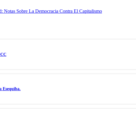
d: Notas Sobre La Democracia Contra El Capitalismo
IPCC
a Esequiba.