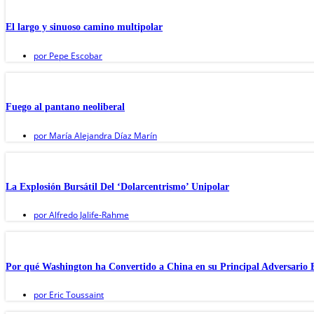
El largo y sinuoso camino multipolar
por
Pepe Escobar
Fuego al pantano neoliberal
por
María Alejandra Díaz Marín
La Explosión Bursátil Del ‘Dolarcentrismo’ Unipolar
por
Alfredo Jalife-Rahme
Por qué Washington ha Convertido a China en su Principal Adversario E
por
Eric Toussaint