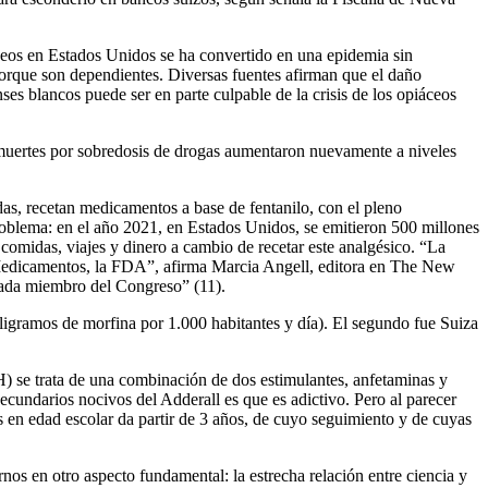
áceos en Estados Unidos se ha convertido en una epidemia sin
orque son dependientes. Diversas fuentes afirman que el daño
ses blancos puede ser en parte culpable de la crisis de los opiáceos
muertes por sobredosis de drogas aumentaron nuevamente a niveles
as, recetan medicamentos a base de fentanilo, con el pleno
roblema: en el año 2021, en Estados Unidos, se emitieron 500 millones
comidas, viajes y dinero a cambio de recetar este analgésico. “La
e Medicamentos, la FDA”, afirma Marcia Angell, editora en The New
cada miembro del Congreso” (11).
gramos de morfina por 1.000 habitantes y día). El segundo fue Suiza
H) se trata de una combinación de dos estimulantes, anfetaminas y
cundarios nocivos del Adderall es que es adictivo. Pero al parecer
 en edad escolar da partir de 3 años, de cuyo seguimiento y de cuyas
nos en otro aspecto fundamental: la estrecha relación entre ciencia y