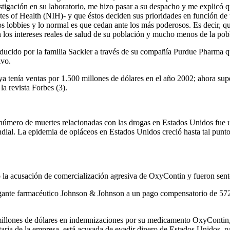
tigación en su laboratorio, me hizo pasar a su despacho y me explicó q
tutes of Health (NIH)- y que éstos deciden sus prioridades en función d
los lobbies y lo normal es que cedan ante los más poderosos. Es decir, 
n los intereses reales de salud de su población y mucho menos de la po
ducido por la familia Sackler a través de su compañía Purdue Pharma 
ivo.
nía ventas por 1.500 millones de dólares en el año 2002; ahora supera
la revista Forbes (3).
úmero de muertes relacionadas con las drogas en Estados Unidos fue un
ial. La epidemia de opiáceos en Estados Unidos creció hasta tal punto
la acusación de comercialización agresiva de OxyContin y fueron sente
gante farmacéutico Johnson & Johnson a un pago compensatorio de 572
llones de dólares en indemnizaciones por su medicamento OxyContin, y
etaria de la empresa, está acusada de evadir dinero de Estados Unidos, 