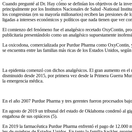
Cuando pregunté al Dr. Hay cómo se definían los objetivos de la inves
principalmente por los Institutos Nacionales de Salud -National Insti
los congresistas (en su mayoría millonarios) reciben las presiones de 
ligadas a intereses económicos y políticos que nada tienen que ver co
El comienzo del fenómeno fue el analgésico recetado OxyContin, pro
publicitaria presentándolo como un analgésico supuestamente inofens
La oxicodona, comercializada por Purdue Pharma como OxyContin, ya te
se encuentra entre las familias más ricas de los Estados Unidos, según 
La epidemia comenzó con dichos analgésicos. El gran aumento en el n
disminuido desde 2015, por primera vez desde la Primera Guerra Mund
la emergencia médica.
En el año 2007 Purdue Pharma y tres gerentes fueron procesados bajo 
En agosto de 2019 un tribunal del estado de Oklahoma condenó al gi
engañosa de sus opiáceos (5).
En 2019 la farmacéutica Purdue Pharma enfrentó el pago de 12.000 mi
ley de quiebras de Estados Unidos. En tanto la familia Sackler, propi