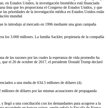
ue, en Estados Unidos, la investigación biomédica está financiada
e una lista que les proporciona el Congreso de Estados Unidos, y que
que las prioridades de la investigación médica en Estados Unidos están
blación mundial
que lo introdujo al mercado en 1996 mediante una gran campaña
 los 3.000 millones. La familia Sackler, propietaria de la compañía
a de las razones por las cuales la esperanza de vida promedio ha
, que el 26 de octubre de 2017, el presidente Donald Trump declaró
nciados a una multa de 634.5 millones de dólares (4).
 millones de dólares por las mismas acusaciones de propaganda
 llegó a una conciliación con los demandantes para acogerse a la
para esconderlo en bancos suizos, según señala la Fiscalía de Nueva