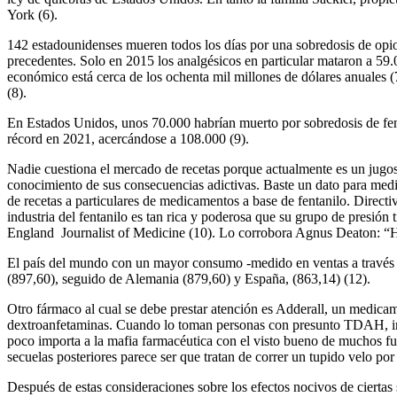
York (6).
142 estadounidenses mueren todos los días por una sobredosis de opioi
precedentes. Solo en 2015 los analgésicos en particular mataron a 5
económico está cerca de los ochenta mil millones de dólares anuales (7
(8).
En Estados Unidos, unos 70.000 habrían muerto por sobredosis de fe
récord en 2021, acercándose a 108.000 (9).
Nadie cuestiona el mercado de recetas porque actualmente es un jugos
conocimiento de sus consecuencias adictivas. Baste un dato para medi
de recetas a particulares de medicamentos a base de fentanilo. Direct
industria del fentanilo es tan rica y poderosa que su grupo de presi
England Journalist of Medicine (10). Lo corrobora Agnus Deaton: “Ha
El país del mundo con un mayor consumo -medido en ventas a través 
(897,60), seguido de Alemania (879,60) y España, (863,14) (12).
Otro fármaco al cual se debe prestar atención es Adderall, un medicam
dextroanfetaminas. Cuando lo toman personas con presunto TDAH, inici
poco importa a la mafia farmacéutica con el visto bueno de muchos fu
secuelas posteriores parece ser que tratan de correr un tupido velo por
Después de estas consideraciones sobre los efectos nocivos de ciertas