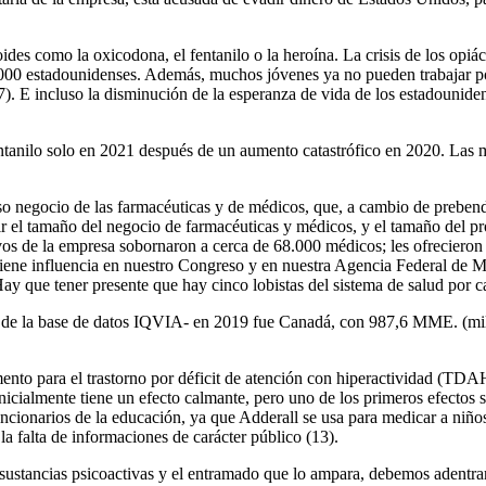
des como la oxicodona, el fentanilo o la heroína. La crisis de los opi
9.000 estadounidenses. Además, muchos jóvenes ya no pueden trabajar p
). E incluso la disminución de la esperanza de vida de los estadouniden
ntanilo solo en 2021 después de un aumento catastrófico en 2020. Las 
o negocio de las farmacéuticas y de médicos, que, a cambio de prebend
r el tamaño del negocio de farmacéuticas y médicos, y el tamaño del p
ivos de la empresa sobornaron a cerca de 68.000 médicos; les ofrecieron 
ón tiene influencia en nuestro Congreso y en nuestra Agencia Federal d
y que tener presente que hay cinco lobistas del sistema de salud por 
de la base de datos IQVIA- en 2019 fue Canadá, con 987,6 MME. (mili
ento para el trastorno por déficit de atención con hiperactividad (TDA
almente tiene un efecto calmante, pero uno de los primeros efectos se
ncionarios de la educación, ya que Adderall se usa para medicar a niños
 la falta de informaciones de carácter público (13).
 sustancias psicoactivas y el entramado que lo ampara, debemos adentrar