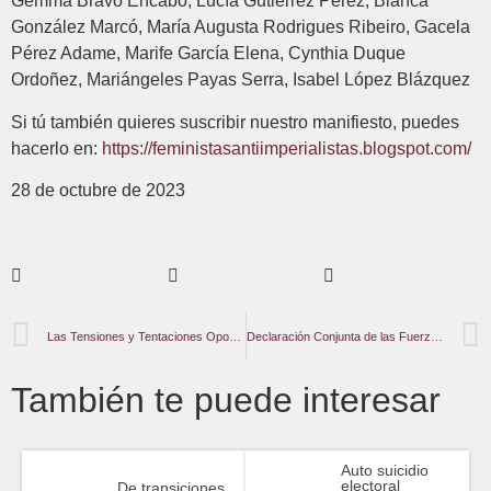
Gemma Bravo Encabo, Lucía Gutiérrez Pérez, Blanca
González Marcó, María Augusta Rodrigues Ribeiro, Gacela
Pérez Adame, Marife García Elena, Cynthia Duque
Ordoñez, Mariángeles Payas Serra, Isabel López Blázquez
Si tú también quieres suscribir nuestro manifiesto, puedes
hacerlo en:
https://feministasantiimperialistas.blogspot.com/
28 de octubre de 2023
Las Tensiones y Tentaciones Opositoras Tras el 22OCT
Declaración Conjunta de las Fuerzas de la Resistencia Palestina
También te puede interesar
Auto suicidio
electoral
De transiciones