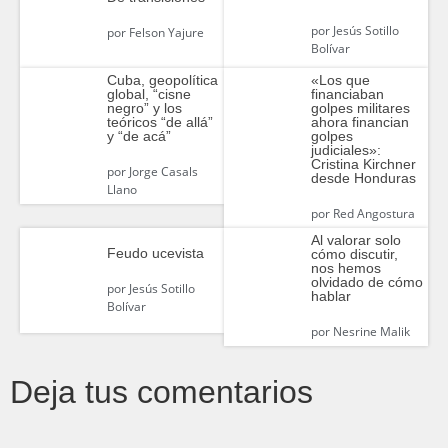
por
Jesús Sotillo
por
Felson Yajure
Bolívar
Cuba, geopolítica
«Los que
global, “cisne
financiaban
negro” y los
golpes militares
teóricos “de allá”
ahora financian
y “de acá”
golpes
judiciales»:
Cristina Kirchner
por
Jorge Casals
desde Honduras
Llano
por
Red Angostura
Al valorar solo
Feudo ucevista
cómo discutir,
nos hemos
olvidado de cómo
por
Jesús Sotillo
hablar
Bolívar
por
Nesrine Malik
Deja tus comentarios