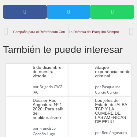
Campaña para el Referéndum Consultivo Comenzará el 6 de Noviembre
La Defensa del Esequibo Siempre ha Sido Bandera Revolucionaria
También te puede interesar
6 de diciembre
Ataque
de nuestra
exponencialmente
victoria
criminal
por
Brigada CWG-
por
Pasqualina
JAC
Curcio Curcio
Dossier Red
Los jefes de
Angostura Nº 1 –
Estado del ALBA-
2020: Para salir
TCP Y LA
del
CUMBRE DE
neoliberalismo
LAS AMÉRICAS
DE EEUU
por
Francisco
por
Red Angostura
Cedeño Lugo