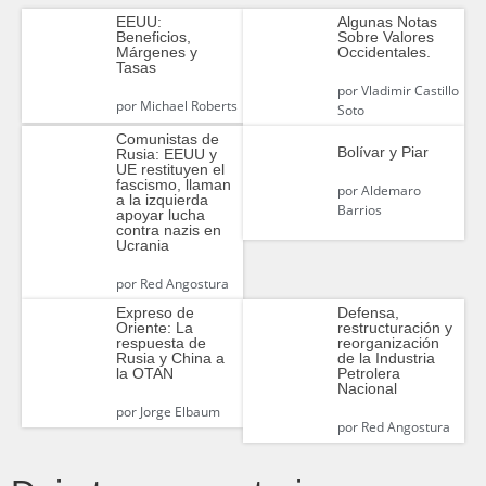
Algunas Notas
EEUU:
Sobre Valores
Beneficios,
Occidentales.
Márgenes y
Tasas
por
Vladimir Castillo
por
Michael Roberts
Soto
Comunistas de
Bolívar y Piar
Rusia: EEUU y
UE restituyen el
fascismo, llaman
por
Aldemaro
a la izquierda
Barrios
apoyar lucha
contra nazis en
Ucrania
por
Red Angostura
Expreso de
Defensa,
Oriente: La
restructuración y
respuesta de
reorganización
Rusia y China a
de la Industria
la OTAN
Petrolera
Nacional
por
Jorge Elbaum
por
Red Angostura