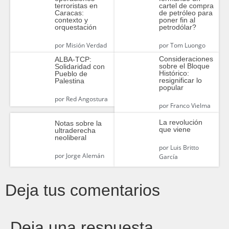
terroristas en
cartel de compra
Caracas:
de petróleo para
contexto y
poner fin al
orquestación
petrodólar?
por
Misión Verdad
por
Tom Luongo
Consideraciones
ALBA-TCP:
sobre el Bloque
Solidaridad con
Histórico:
Pueblo de
resignificar lo
Palestina
popular
por
Red Angostura
por
Franco Vielma
La revolución
Notas sobre la
que viene
ultraderecha
neoliberal
por
Luis Britto
por
Jorge Alemán
García
Deja tus comentarios
Deja una respuesta