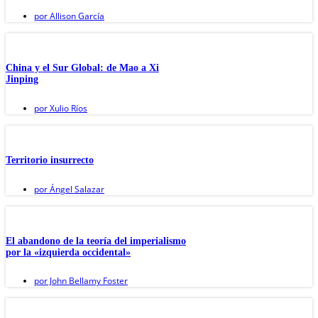
por
Allison García
China y el Sur Global: de Mao a Xi
Jinping
por
Xulio Ríos
Territorio insurrecto
por
Ángel Salazar
El abandono de la teoría del imperialismo
por la «izquierda occidental»
por
John Bellamy Foster