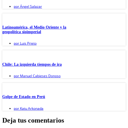
por
Ángel Salazar
Latinoamérica, el Medio Oriente y la
geopolítica sioimperial
por
Luis Prieto
Chile: La izquierda tiempos de ira
por
Manuel Cabieses Donoso
Golpe de Estado en Perú
por
Katu Arkonada
Deja tus comentarios