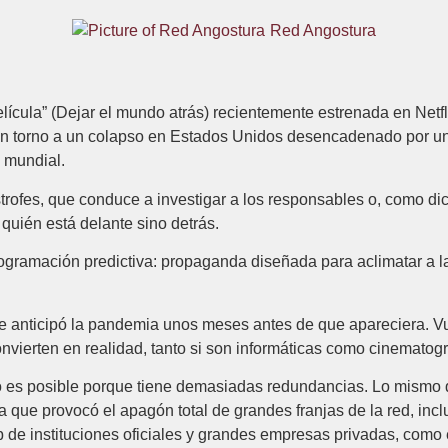
Red Angostura
ícula” (Dejar el mundo atrás) recientemente estrenada en Netf
en torno a un colapso en Estados Unidos desencadenado por un
 mundial.
ástrofes, que conduce a investigar a los responsables o, como di
quién está delante sino detrás.
programación predictiva: propaganda diseñada para aclimatar a 
e anticipó la pandemia unos meses antes de que apareciera. V
nvierten en realidad, tanto si son informáticas como cinematogr
o es posible porque tiene demasiadas redundancias. Lo mismo qu
que provocó el apagón total de grandes franjas de la red, inclu
b de instituciones oficiales y grandes empresas privadas, como