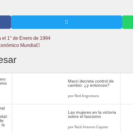
a el 1° de Enero de 1994
Económico Mundial
esar
aro
Macri decreta control de
Cómo
cambio: ¿y entonces?
por
Red Angostura
tal
Las mujeres en la victoria
ital:
sobre el fascismo
de
 la
por
Raúl Antonio Capote