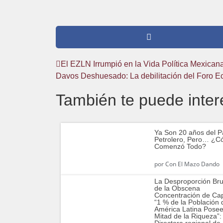
El EZLN Irrumpió en la Vida Política Mexican
Davos Deshuesado: La debilitación del Foro 
También te puede inter
Ya Son 20 años del P
Petrolero, Pero… ¿
Comenzó Todo?
por
Con El Mazo Dando
La Desproporción Bru
de la Obscena
Concentración de Cap
“1 % de la Población 
América Latina Posee
Mitad de la Riqueza”:
Directora regional de