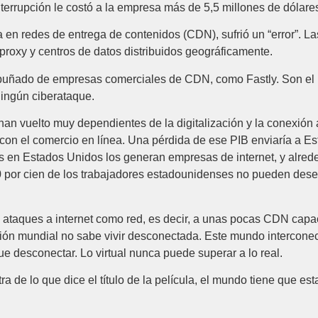
interrupción le costó a la empresa más de 5,5 millones de dólare
 en redes de entrega de contenidos (CDN), sufrió un “error”. L
 proxy y centros de datos distribuidos geográficamente.
puñado de empresas comerciales de CDN, como Fastly. Son el i
ningún ciberataque.
n vuelto muy dependientes de la digitalización y la conexión a 
con el comercio en línea. Una pérdida de ese PIB enviaría a E
 en Estados Unidos los generan empresas de internet, y alrede
por cien de los trabajadores estadounidenses no pueden dese
os ataques a internet como red, es decir, a unas pocas CDN cap
ción mundial no sabe vivir desconectada. Este mundo intercone
e desconectar. Lo virtual nunca puede superar a lo real.
 de lo que dice el título de la película, el mundo tiene que esta