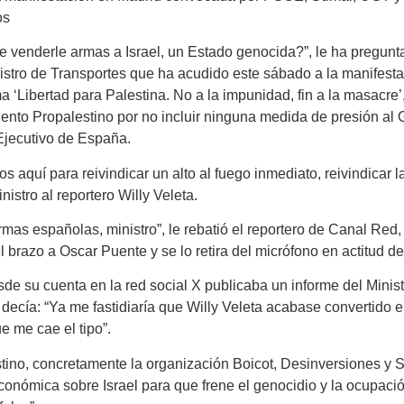
os
 venderle armas a Israel, un Estado genocida?”, le ha pregunt
nistro de Transportes que ha acudido este sábado a la manifes
‘Libertad para Palestina. No a la impunidad, fin a la masacre’
nto Propalestino por no incluir ninguna medida de presión al Go
jecutivo de España.
 aquí para reivindicar un alto al fuego inmediato, reivindicar l
nistro al reportero Willy Veleta.
mas españolas, ministro”, le rebatió el reportero de Canal Red
l brazo a Oscar Puente y se lo retira del micrófono en actitud de
esde su cuenta en la red social X publicaba un informe del Minis
y decía: “Ya me fastidiaría que Willy Veleta acabase converti
e me cae el tipo”.
stino, concretamente la organización Boicot, Desinversiones y 
conómica sobre Israel para que frene el genocidio y la ocupació