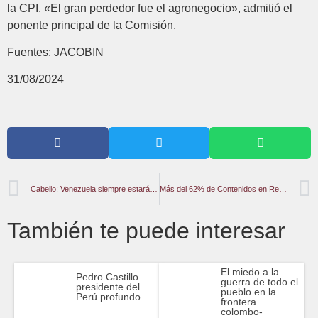
la CPI. «El gran perdedor fue el agronegocio», admitió el
ponente principal de la Comisión.
Fuentes: JACOBIN
31/08/2024
Cabello: Venezuela siempre estará firme en defensa de la libertad y soberanía de Palestina
Más del 62% de Contenidos en Redes Sociales Tienen Mensajes Violentos
También te puede interesar
El miedo a la
Pedro Castillo
guerra de todo el
presidente del
pueblo en la
Perú profundo
frontera
colombo-