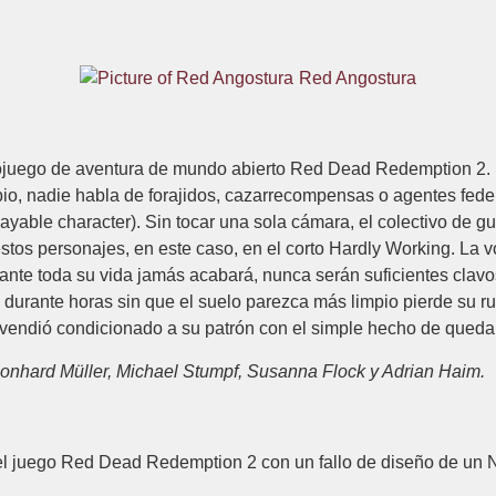
Red Angostura
eojuego de aventura de mundo abierto Red Dead Redemption 2. 
o, nadie habla de forajidos, cazarrecompensas o agentes feder
ayable character). Sin tocar una sola cámara, el colectivo de gu
 estos personajes, en este caso, en el corto Hardly Working. La 
ante toda su vida jamás acabará, nunca serán suficientes clavo
urante horas sin que el suelo parezca más limpio pierde su rum
 vendió condicionado a su patrón con el simple hecho de quedar
eonhard Müller, Michael Stumpf, Susanna Flock y Adrian Haim.
del juego Red Dead Redemption 2 con un fallo de diseño de un