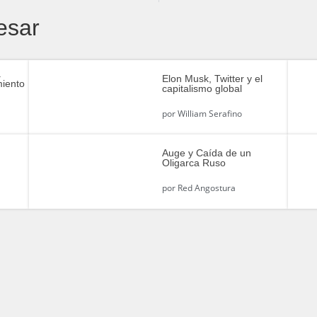
esar
a
Elon Musk, Twitter y el
miento
capitalismo global
por
William Serafino
Auge y Caída de un
Oligarca Ruso
a
por
Red Angostura