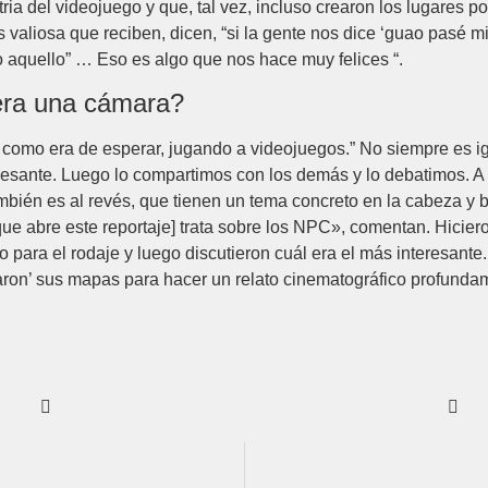
tria del videojuego y que, tal vez, incluso crearon los lugares 
 valiosa que reciben, dicen, “si la gente nos dice ‘guao pasé m
 aquello” … Eso es algo que nos hace muy felices “.
iera una cámara?
, como era de esperar, jugando a videojuegos.” No siempre es
esante. Luego lo compartimos con los demás y lo debatimos. A p
ambién es al revés, que tienen un tema concreto en la cabeza y
que abre este reportaje] trata sobre los NPC», comentan. Hicie
 para el rodaje y luego discutieron cuál era el más interesante
aron’ sus mapas para hacer un relato cinematográfico profundam