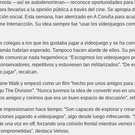
arxista —así se autodenominan— reconoce oportunidades para la 
a llevarlas a la opinión pública a través del cine. Se apropia d
ción social. Esta semana, han aterrizado en A Coruña para acud
 cine Intersección. Su idea siempre fue “usar los videojuegos c
 colegas a los que les gustaba jugar a videojuego y se ha conv
jamás habrían esperado. Tampoco hacen alarde de ellos. Su priori
 de comunicar nada hegemónica: “Escogimos los videojuegos por
conservadores, repetitivos y estuviesen tan militarizados”. “De 
 jugar”, recalcan.
 Jane Walk y empezó como un film “hecho por unos amigos para 
 The Division”. “Nunca tuvimos la idea de convertir eso en una
os amigos y creímos que era un buen espacio de discusión”, ref
, le impresionaron hace tiempo: “Son capaces de explorar y crea
baciones jugando a videojuegos”, algo desde luego infrecuente.
te una voz en off, forzando una colisión frontal mientras vemo
 comprometidas”, destaca Veloso.