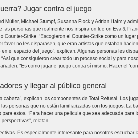
uerra? Jugar contra el juego
rd Müller, Michael Stumpf, Susanna Flock y Adrian Haim y admi
de las personas que realmente nos inspiraron fueron Eva & Franc
o Counter-Strike. “Escogieron el Counter-Strike como un lugar p
or favor no les disparasen, que eran artistas que estaban hacie
 en el espacio del juego”, explican. Algunas personas les disp
. “Así que consiguieron crear todo un proceso social y para nos
”, añaden. “Es como jugar el juego contra sí mismo. Hacer el ‘co
gadores y llegar al público general
 cabeza”, explican los componentes de Total Refusal. Los juga
las personas que no están familiarizadas con los juegos. La bar
co para estos. “Para hacer una película que sea adecuada para
perspectivas”, relatan.
tivas. Es especialmente interesante para nosotros escuchar la