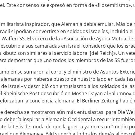
rael. Este consenso se expresó en forma de «filosemitismo», 
 militarista inspirador, que Alemania debía emular. Más de
elí si podían convertirse en soldados israelíes, incluido el
Waffen-SS. El vocero de la «Asociación de Ayuda Mutua de
 descubrió a sus camaradas en Israel, consideró que los isr
kibutz son similares al servicio laboral [del Reich]». Un ve
para demostrar que «no todos los miembros de las SS fueron
bién se sumaron al coro, y el ministro de Asuntos Exterior
ón alemanas por haberse puesto de nuestro lado en cada fase
de Israel» y describió con entusiasmo a los soldados de la
 Rheinische Post descubrió en Moshe Dayan al «alumno» d
 reforzaban la conciencia alemana. El Berliner Zeitung habló de
 derecha se mostraron aún más entusiastas: para Die Welt, 
o debería inspirar a Alemania Occidental a recurrir también
te la tesis de moda de que la guerra ya no es un “medio po
el que Alemania». Bild superó a todos los demás al descubr