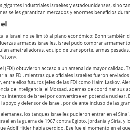
s gigantes industriales israelíes y estadounidenses, sino ta
enes se les garantizan mercados y enormes beneficios dura
ael
al a Israel no se limitó al plano económico; Bonn también 
as fuerzas armadas israelíes. Israel pudo comprar armament
cluían ametralladoras, equipo de transporte, armas pesadas
Patton».
el (FDI) obtuvieron acceso a un arsenal de mayor calidad. T
r a las FDI, mientras que oficiales israelíes fueron enviado
 entre ellos futuros jefes de las FDI como Haim Laskov. Al
encia de inteligencia, el Mossad, además de coordinar sus act
eros intentos de Israel por convertirse en potencia nuclear.
l apoyo y defensor de Israel, por delante incluso de las gra
lemanes, los tanques israelíes pudieron entrar en el Sinaí, 
Israel en la guerra de 1967 contra Egipto, Jordania y Siria, y 
ue Adolf Hitler había perdido. Ese fue el momento en el qu