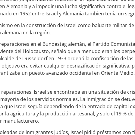
 en Alemania y a impedir una lucha significativa contra el l
mado en 1952 entre Israel y Alemania también tenía un segu
ismo en la construcción de Israel como baluarte militar de
a alemana en la región.
reparaciones en el Bundestag alemán, el Partido Comunist
viviente del Holocausto, señaló que a menudo eran los per
lcalde de Düsseldorf en 1933 ordenó la confiscación de la
 objetivo era evitar cualquier desnazificación significativa
arantizaba un puesto avanzado occidental en Oriente Medio.
reparaciones, Israel se encontraba en una situación de cris
a mayoría de los servicios normales. La inmigración se detuv
 ya que Israel seguía dependiendo de la entrada de capital 
la agricultura y la producción artesanal, y solo el 19 % de 
or manufacturero.
 oleadas de inmigrantes judíos, Israel pidió préstamos con 