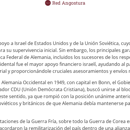
Red Angostura
poyo a Israel de Estados Unidos y de la Unión Soviética, c
a su supervivencia inicial. Sin embargo, los principales gar
lica Federal de Alemania, incluidos los sucesores de los res
ental fue el mayor apoyo financiero israelí, ayudando al p
ial y proporcionándole cruciales asesoramientos y envíos m
 Alemania Occidental en 1949, con capital en Bonn, el Gob
ador CDU (Unión Demócrata Cristiana), buscó unirse al blo
 este sentido, ya que rompió con la posición unánime anterio
oviéticos y británicos de que Alemania debía mantenerse pa
aciones de la Guerra Fría, sobre todo la Guerra de Corea e
acordaron la remilitarización del país dentro de una alianza 