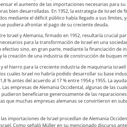
nsar el aumento de las importaciones necesarias para su 
ras bien desarrolladas. En 1952, la estrategia de Israel de fi
os mediante el déficit público había llegado a sus límites, 
e pudiera afrontar el pago de su creciente deuda.
e Israel y Alemania, firmado en 1952, resultaría crucial para 
ecesarios para la transformación de Israel en una sociedad
fectivo sino, en gran parte, mediante la financiación de ind
 y la creación de una industria de construcción de buques 
o y el hierro para la creciente industria de maquinaria israel
los cuales Israel no habría podido desarrollar su base indust
 1,8 % antes del acuerdo al 17 % entre 1954 y 1955. La ayud
. Las empresas de Alemania Occidental, algunas de las cual
, pudieron beneficiarse generosamente de las reparacione
ras que muchas empresas alemanas se convirtieron en sub
 las importaciones de Israel procedían de Alemania Occidenta
srael. Como señaló Müller en su mencionado discurso ante