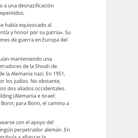
 a una desnazificación
repentidos.
e había equivocado al
tía y honor por su patria». Su
menes de guerra en Europa del
eguían manteniendo una
etradores de la Shoah de
de la Alemania nazi. En 1951,
or los judíos. No obstante,
los dos aliados occidentales.
ding (Alemania e Israel:
 Bonn; para Bonn, el camino a
quearse con el apoyo del
 ningún perpetrador alemán. En
ribuía a afianzar la