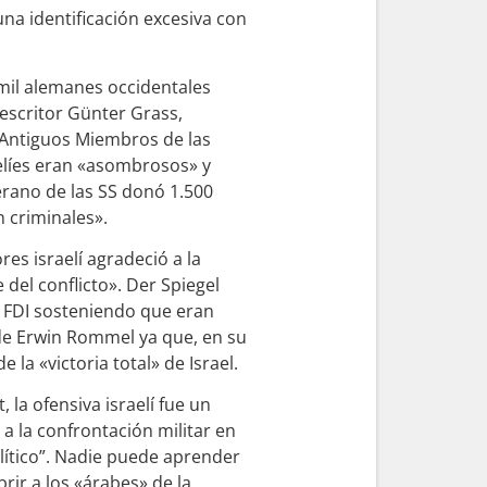
una identificación excesiva con
 mil alemanes occidentales
 escritor Günter Grass,
 Antiguos Miembros de las
aelíes eran «asombrosos» y
terano de las SS donó 1.500
 criminales».
es israelí agradeció a la
 del conflicto». Der Spiegel
s FDI sosteniendo que eran
e Erwin Rommel ya que, en su
 la «victoria total» de Israel.
la ofensiva israelí fue un
 a la confrontación militar en
lítico”. Nadie puede aprender
ir a los «árabes» de la