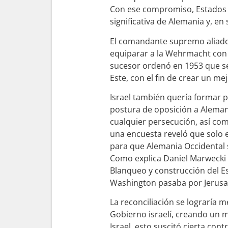
Con ese compromiso, Estados 
significativa de Alemania y, e
El comandante supremo aliado 
equiparar a la Wehrmacht con l
sucesor ordenó en 1953 que se
Este, con el fin de crear un mej
Israel también quería formar 
postura de oposición a Aleman
cualquier persecución, así com
una encuesta reveló que solo e
para que Alemania Occidental s
Como explica Daniel Marwecki e
Blanqueo y construcción del E
Washington pasaba por Jerusa
La reconciliación se lograría 
Gobierno israelí, creando un 
Israel, esto suscitó cierta co