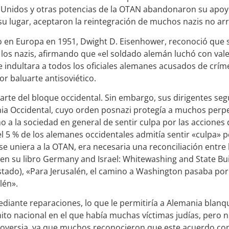
Unidos y otras potencias de la OTAN abandonaron su apoyo
n su lugar, aceptaron la reintegración de muchos nazis no ar
en Europa en 1951, Dwight D. Eisenhower, reconoció que s
os nazis, afirmando que «el soldado alemán luchó con valen
 indultara a todos los oficiales alemanes acusados de crí
or baluarte antisoviético.
parte del bloque occidental. Sin embargo, sus dirigentes s
ia Occidental, cuyo orden posnazi protegía a muchos perp
o a la sociedad en general de sentir culpa por las acciones 
l 5 % de los alemanes occidentales admitía sentir «culpa» p
e uniera a la OTAN, era necesaria una reconciliación entre 
n su libro Germany and Israel: Whitewashing and State Buil
stado), «Para Jerusalén, el camino a Washington pasaba por
lén».
mediante reparaciones, lo que le permitiría a Alemania blan
mito nacional en el que había muchas víctimas judías, pero
ntroversia, ya que muchos reconocieron que este acuerdo cont