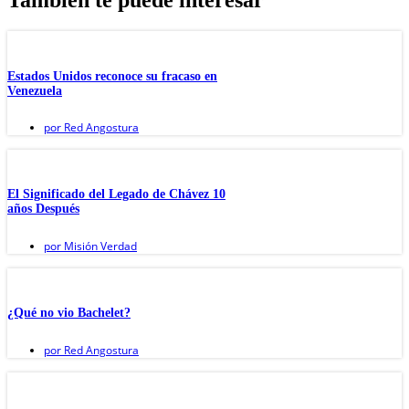
También te puede interesar
Estados Unidos reconoce su fracaso en
Venezuela
por
Red Angostura
El Significado del Legado de Chávez 10
años Después
por
Misión Verdad
¿Qué no vio Bachelet?
por
Red Angostura