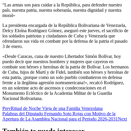
“Las armas son para cuidar a la República, para defender nuestro
país, nuestra patria, nuestra soberanía, nuestra dignidad y nuestra
moral»
La presidenta encargada de la República Bolivariana de Venezuela,
Delcy Eloína Rodríguez Gómez, aseguró este jueves, el sacrificio de
los soldados patriotas y ciudadanos de Cuba y Venezuela que
ofrendaron sus vida en combate por la defensa de la patria el pasado
3 de enero.
«Desde Caracas, cuna de nuestro Libertador Simón Bolívar, hoy
puedo decir que nuestros hombres y mujeres que cayeron en
combate son héroes y heroínas de la patria de Bolívar. Los hermanos
de Cuba, hijos de Martí y de Fidel, también son héroes y heroínas de
esta patria, ¡porque como un solo pueblo combatieron en defensa
frente a la ilegítima agresión norteamericana!», recalcó Rodríguez,
en un solemne acto de ascensos y condecoraciones en el
Monumento Ecléctico de la Academia Militar de la Guardia
Nacional Bolivariana.
Prev
Ritual de Noche Vieja de una Familia Venezolana
Palabras del Diputado Fernando Soto Rojas con Motivo de la
Apertura de La Asamblea Nacional para el Periodo 2026-2031
Next