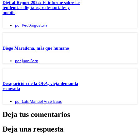
Digital Report 2022: El informe sobre las
tendencias digitales, redes sociales y
mobile
por
Red Angostura
Diego Maradona, más que humano
por
Juan Forn
Desaparición de la OEA, vieja demanda
renovada
por
Luis Manuel Arce Isaac
Deja tus comentarios
Deja una respuesta