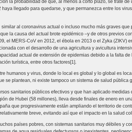
ión la probabilidad de que, al menos a corto plazo, se trate de
haya llegado para quedarse, y que permanezca entre los virus
similar al coronavirus actual o incluso mucho más graves que
que la causa del actual brote epidémico –y de otros previos c
09, el MERS-CoV en 2012, el ébola en 2013 o el Zyka (ZIKV) en
cionada con el desarrollo de una agricultura y avicultura inten
capacidad actual de extensión de epidemias debido a la falta de
ión turística, entre otros factores[1].
tre humanos y virus, donde lo local es global y lo global es lo
que se plantean, ni existe tampoco un sistema de salud pública g
ursos sanitarios públicos efectivos y que han aplicado medidas
gión de Hubei (58 millones), lleva desde finales de enero en u
paña que progresivamente están ampliando el territorio de cont
elativamente breve, evitando así que el impacto en la salud col
muchos países pobres, con sistemas sanitarios muy débiles y co
temas de agua residuales defectuosos o inexistentes, negligenci