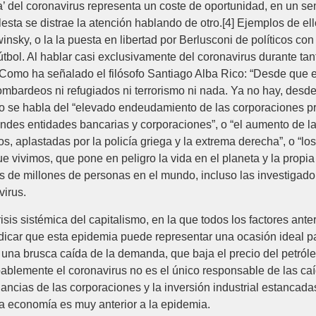
a’ del coronavirus representa un coste de oportunidad, en un se
sta se distrae la atención hablando de otro.[4] Ejemplos de el
nsky, o la la puesta en libertad por Berlusconi de políticos con
e fútbol. Al hablar casi exclusivamente del coronavirus durante
mo ha señalado el filósofo Santiago Alba Rico: “Desde que ex
 bombardeos ni refugiados ni terrorismo ni nada. Ya no hay, desd
 se habla del “elevado endeudamiento de las corporaciones pri
randes entidades bancarias y corporaciones”, o “el aumento de la
, aplastadas por la policía griega y la extrema derecha”, o “lo
ue vivimos, que pone en peligro la vida en el planeta y la propi
 de millones de personas en el mundo, incluso las investigadora
virus.
is sistémica del capitalismo, en la que todos los factores ante
icar que esta epidemia puede representar una ocasión ideal para
una brusca caída de la demanda, que baja el precio del petróle
blemente el coronavirus no es el único responsable de las caí
ncias de las corporaciones y la inversión industrial estancadas
 economía es muy anterior a la epidemia.