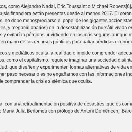
os, como Alejandro Nadal, Eric Toussaint o Michael Roberts[6]
crisis financiera están presentes desde al menos 2017. El coron
ás, no debe menospreciarse el papel de los gigantes accionist
s, y megamillonarios) en la desestabilización bursátil vivida 
os y evitarían pérdidas, invirtiendo en los más seguros aunque m
en mano de los recursos públicos para paliar pérdidas económ
os y mediáticos oculta la realidad e impide comprender adecu
nos, como el capitalismo, requiere imaginar una sociedad distinta
alud, que diseñen y experimenten formas alternativas de vida 
imer paso necesario es no engañarnos con las informaciones inc
e comprender la crisis sistémica que oculta.
 con una retroalimentación positiva de desastres, que es com
de María Julia Bertomeu con prólogo de Antoni Domènech]. Barc