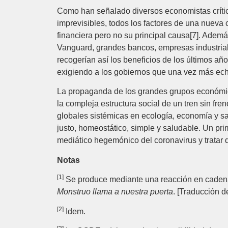
Como han señalado diversos economistas crític
imprevisibles, todos los factores de una nueva 
financiera pero no su principal causa[7]. Adem
Vanguard, grandes bancos, empresas industriale
recogerían así los beneficios de los últimos añ
exigiendo a los gobiernos que una vez más ech
La propaganda de los grandes grupos económic
la compleja estructura social de un tren sin fre
globales sistémicas en ecología, economía y s
justo, homeostático, simple y saludable. Un pr
mediático hegemónico del coronavirus y tratar d
Notas
[1]
Se produce mediante una reacción en cadena,
Monstruo llama a nuestra puerta
. [Traducción 
[2]
Idem.