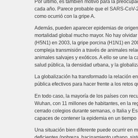
Por último, es también motivo para la preocupac
cada año. Parece probable que el SARS-CoV-2 
como ocurrió con la gripe A.
Además, pueden aparecer epidemias de origen 
mortalidad global mucho mayor. No hay olvidar 
(H5N1) en 2003, la gripe porcina (H1N1) en 20
compleja transmisión a través de animales rela
animales salvajes y exóticos. A ello se une la 
salud pública, la densidad urbana, y la globalizac
La globalización ha transformado la relación en
pública efectivos para hacer frente a los retos 
En todo caso, la mayoría de los países con rec
Wuhan, con 11 millones de habitantes, en la re
cerrado colegios durante semanas, o Italia y Es
capaces de contener la epidemia en un tiempo r
Una situación bien diferente puede ocurrir en 
deficientes (pobreza, hacinamiento urbano, sis