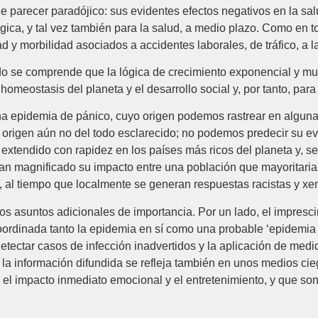
 parecer paradójico: sus evidentes efectos negativos en la salu
ógica, y tal vez también para la salud, a medio plazo. Como en to
dad y morbilidad asociados a accidentes laborales, de tráfico, a 
se comprende que la lógica de crecimiento exponencial y much
omeostasis del planeta y el desarrollo social y, por tanto, para 
na epidemia de pánico, cuyo origen podemos rastrear en algunas
 origen aún no del todo esclarecido; no podemos predecir su ev
a extendido con rapidez en los países más ricos del planeta y, s
n magnificado su impacto entre una población que mayoritariam
, al tiempo que localmente se generan respuestas racistas y xe
s asuntos adicionales de importancia. Por un lado, el imprescin
oordinada tanto la epidemia en sí como una probable ‘epidemia 
etectar casos de infección inadvertidos y la aplicación de medi
n la información difundida se refleja también en unos medios c
l impacto inmediato emocional y el entretenimiento, y que son i