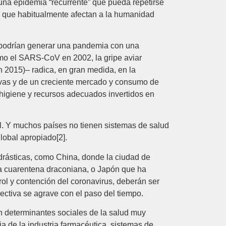
 una epidemia “recurrente” que pueda repetirse
 que habitualmente afectan a la humanidad
 podrían generar una pandemia con una
omo el SARS-CoV en 2002, la gripe aviar
 2015)– radica, en gran medida, en la
sivas y de un creciente mercado y consumo de
 higiene y recursos adecuados invertidos en
cal. Y muchos países no tienen sistemas de salud
lobal apropiado[2].
 drásticas, como China, donde la ciudad de
na cuarentena draconiana, o Japón que ha
rol y contención del coronavirus, deberán ser
ectiva se agrave con el paso del tiempo.
n determinantes sociales de la salud muy
a de la industria farmacéutica, sistemas de