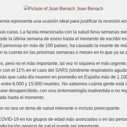
Joan Benach
mia representa una ocasión ideal para justificar la recesión e
as caras. La faceta relacionada con la salud lleva semanas s
de la última semana de enero hasta el momento de escribir este
0 personas en más de 100 países, ha causado la muerte de más
en la cuenta en las próximas semanas o meses en lo que ya se
, pero no el más importante, tal vez ni siquiera el más urgente.
r con el 11% en el caso del SARS (síndrome respiratorio agud
emás que cada día mueren en promedio en España más de 1.100
entre 6.000 y 15.000 muertes. No sabemos cuánta gente está in
se desapercibido, con una sintomatología inadvertida o no regis
trada hasta el momento.
rus no sea un tema de salud relevante o incluso preocupante.
 COVID-19 en los grupos de edad más avanzados o en las person
afectación general de salud puede ser importante.