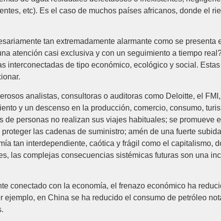
cientes, etc). Es el caso de muchos países africanos, donde el
cesariamente tan extremadamente alarmante como se presenta en
a atención casi exclusiva y con un seguimiento a tiempo real
as interconectadas de tipo económico, ecológico y social. Estas
ionar.
osos analistas, consultoras o auditoras como Deloitte, el FMI,
nto y un descenso en la producción, comercio, consumo, turismo
es de personas no realizan sus viajes habituales; se promueve el
 proteger las cadenas de suministro; amén de una fuerte subida
ía tan interdependiente, caótica y frágil como el capitalismo, d
s, las complejas consecuencias sistémicas futuras son una incó
nte conectado con la economía, el frenazo económico ha reducid
or ejemplo, en China se ha reducido el consumo de petróleo no
.