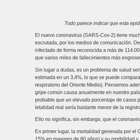
Todo parece indicar que esta epide
El nuevo coronavirus (SARS-Cov-2) tiene much
escrutada, por los medios de comunicación. Des
infectado de forma reconocida a más de 114.00
que varios miles de fallecimientos más engros
Sin lugar a dudas, es un problema de salud serio
estimada en un 3,4%, lo que se puede compara
respiratorio del Oriente Medio). Pensemos ad
gripe común causa anualmente en nuestro país 
probable que un elevado porcentaje de casos pa
letalidad real sería bastante menor de la regis
Ello no significa, sin embargo, que el coronavi
En primer lugar, la mortalidad generada por el
15% en mayores de 80 años) y su morbilidad y 