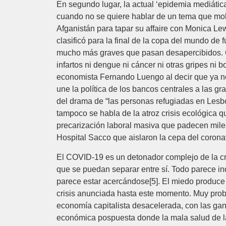
En segundo lugar, la actual ‘epidemia mediátic
cuando no se quiere hablar de un tema que mole
Afganistán para tapar su affaire con Monica Lewi
clasificó para la final de la copa del mundo d
mucho más graves que pasan desapercibidos. Co
infartos ni dengue ni cáncer ni otras gripes ni
economista Fernando Luengo al decir que ya no
une la política de los bancos centrales a las g
del drama de “las personas refugiadas en Lesbos
tampoco se habla de la atroz crisis ecológica q
precarización laboral masiva que padecen miles
Hospital Sacco que aislaron la cepa del corona
El COVID-19 es un detonador complejo de la cris
que se puedan separar entre sí. Todo parece ind
parece estar acercándose[5]. El miedo produce 
crisis anunciada hasta este momento. Muy proba
economía capitalista desacelerada, con las gana
económica pospuesta donde la mala salud de la