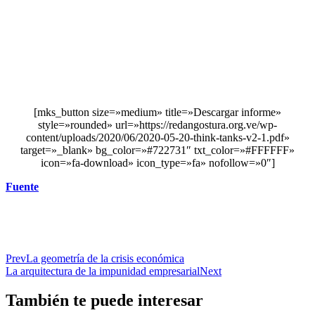
[mks_button size=»medium» title=»Descargar informe»
style=»rounded» url=»https://redangostura.org.ve/wp-
content/uploads/2020/06/2020-05-20-think-tanks-v2-1.pdf»
target=»_blank» bg_color=»#722731″ txt_color=»#FFFFFF»
icon=»fa-download» icon_type=»fa» nofollow=»0″]
Fuente
Prev
La geometría de la crisis económica
La arquitectura de la impunidad empresarial
Next
También te puede interesar