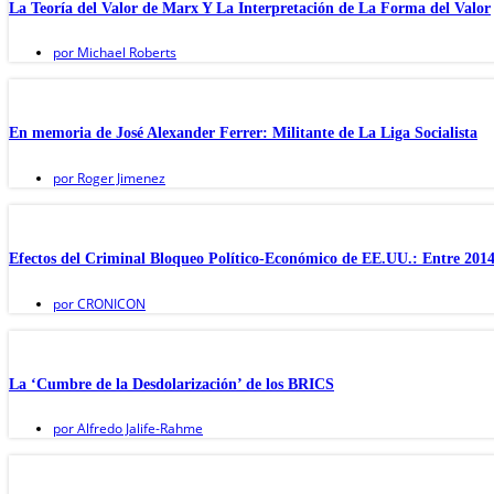
La Teoría del Valor de Marx Y La Interpretación de La Forma del Valor
por
Michael Roberts
En memoria de José Alexander Ferrer: Militante de La Liga Socialista
por
Roger Jimenez
Efectos del Criminal Bloqueo Político-Económico de EE.UU.: Entre 2014
por
CRONICON
La ‘Cumbre de la Desdolarización’ de los BRICS
por
Alfredo Jalife-Rahme