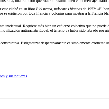
 ilustrada, una tradición que Macron resumía bien en el mensaje citado 
 este cliché en su libro
Piel negra, máscaras blancas
de 1952: «El hom
e se erigieron por toda Francia y colonias para mostrar a la Francia bl
te intelectual. Requiere más bien un esfuerzo colectivo que no puede diso
a movilización antirracista global, el terreno ya había sido labrado por
a constructiva. Estigmatizar despectivamente es simplemente exonerar un
rios y sus riquezas