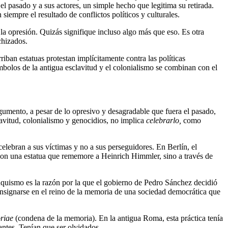
el pasado y a sus actores, un simple hecho que legitima su retirada.
iempre el resultado de conflictos políticos y culturales.
a opresión. Quizás signifique incluso algo más que eso. Es otra
chizados.
n estatuas protestan implícitamente contra las políticas
ímbolos de la antigua esclavitud y el colonialismo se combinan con el
gumento, a pesar de lo opresivo y desagradable que fuera el pasado,
clavitud, colonialismo y genocidios, no implica
celebrarlo,
como
lebran a sus víctimas y no a sus perseguidores. En Berlín, el
con una estatua que rememore a Heinrich Himmler, sino a través de
nquismo es la razón por la que el gobierno de Pedro Sánchez decidió
onsignarse en el reino de la memoria de una sociedad democrática que
riae
(condena de la memoria). En la antigua Roma, esta práctica tenía
ntes. Tenían que ser olvidados.