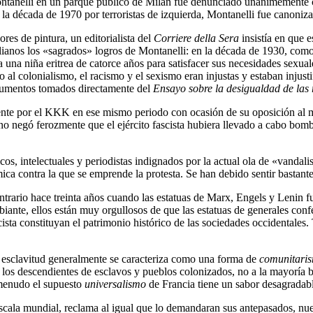
 Montanelli en un parque público de Milán fue denunciado unánimemente 
 la década de 1970 por terroristas de izquierda, Montanelli fue canoniz
res de pintura, un editorialista del
Corriere della Sera
insistía en que 
lianos los «sagrados» logros de Montanelli: en la década de 1930, como j
 una niña eritrea de catorce años para satisfacer sus necesidades sexua
 al colonialismo, el racismo y el sexismo eran injustas y estaban injust
rgumentos tomados directamente del
Ensayo sobre la desigualdad de la
te por el KKK en ese mismo periodo con ocasión de su oposición al mo
iano negó ferozmente que el ejército fascista hubiera llevado a cabo bo
ticos, intelectuales y periodistas indignados por la actual ola de «vanda
témica contra la que se emprende la protesta. Se han debido sentir bastan
ntrario hace treinta años cuando las estatuas de Marx, Engels y Lenin f
obiante, ellos están muy orgullosos de que las estatuas de generales con
ista constituyan el patrimonio histórico de las sociedades occidentales.
a esclavitud generalmente se caracteriza como una forma de
comunitari
los descendientes de esclavos y pueblos colonizados, no a la mayoría bla
menudo el supuesto
universalismo
de Francia tiene un sabor desagradab
scala mundial, reclama al igual que lo demandaran sus antepasados, nuev