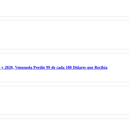
 y 2020, Venezuela Perdió 99 de cada 100 Dólares que Recibía