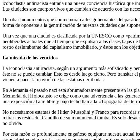
iconoclastia antirracista entraña una nueva conciencia histórica que in
Las ciudades son cuerpos vivos que cambian de acuerdo con las necesida
Derribar monumentos que conmemoran a los gobernantes del pasado da u
forma de oponerse a la gentrificación de nuestras ciudades que supone 
Una vez que una ciudad es clasificada por la UNESCO como «patrimoni
neoliberales actuales que al tiempo que expulsan a las clases bajas de
rostro deslumbrante del capitalismo inmobiliario, y éstos son los objet
La mirada de los vencidos
La iconoclastia antirracista, según un argumento más sofisticado y pe
éste no se puede cambiar. Esto es desde luego cierto. Pero transitar el
vienen a hacer la mayoría de las estatuas derribadas.
En Alemania el pasado nazi está abrumadoramente presente en las plaz
Memorial del Holocausto se erige como una advertencia a las generaci
una exposición al aire libre y bajo techo llamada «Topografía del terr
No necesitamos estatuas de Hitler, Mussolini y Franco para recordar 
retirar los restos del Caudillo de su monumental tumba. Es solo desa
no olvida.
Por esta razón es profundamente engañoso equiparar nuestra actual icon
como objetivo eliminar las conmemoraciones públicas de emperadores 