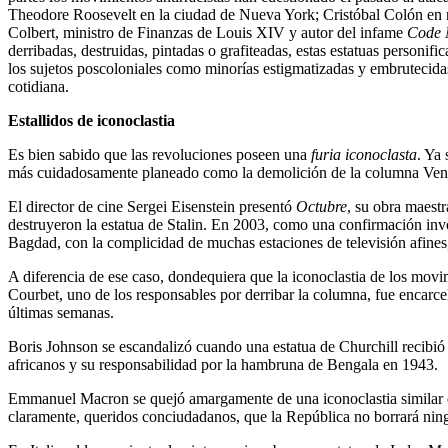
Theodore Roosevelt en la ciudad de Nueva York; Cristóbal Colón en mu
Colbert, ministro de Finanzas de Louis XIV y autor del infame
Code 
derribadas, destruidas, pintadas o grafiteadas, estas estatuas personif
los sujetos poscoloniales como minorías estigmatizadas y embrutecidas
cotidiana.
Estallidos de iconoclastia
Es bien sabido que las revoluciones poseen una
furia iconoclasta
. Ya 
más cuidadosamente planeado como la demolición de la columna Vendôm
El director de cine Sergei Eisenstein presentó
Octubre
, su obra maest
destruyeron la estatua de Stalin. En 2003, como una confirmación invo
Bagdad, con la complicidad de muchas estaciones de televisión afines
A diferencia de ese caso, dondequiera que la iconoclastia de los mov
Courbet, uno de los responsables por derribar la columna, fue encarce
últimas semanas.
Boris Johnson se escandalizó cuando una estatua de Churchill recibió l
africanos y su responsabilidad por la hambruna de Bengala en 1943.
Emmanuel Macron se quejó amargamente de una iconoclastia similar en
claramente, queridos conciudadanos, que la República no borrará ningu