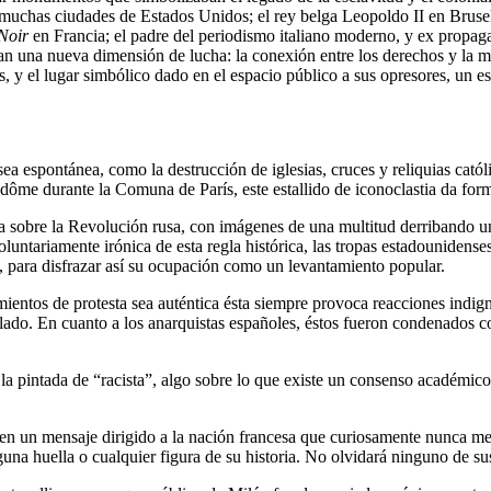
chas ciudades de Estados Unidos; el rey belga Leopoldo II en Bruselas
Noir
en Francia; el padre del periodismo italiano moderno, y ex propagan
ican una nueva dimensión de lucha: la conexión entre los derechos y la m
, y el lugar simbólico dado en el espacio público a sus opresores, un 
sea espontánea, como la destrucción de iglesias, cruces y reliquias cató
e durante la Comuna de París, este estallido de iconoclastia da forma
ra sobre la Revolución rusa, con imágenes de una multitud derribando un
luntariamente irónica de esta regla histórica, las tropas estadounidens
, para disfrazar así su ocupación como un levantamiento popular.
imientos de protesta sea auténtica ésta siempre provoca reacciones in
lado. En cuanto a los anarquistas españoles, éstos fueron condenados c
a pintada de “racista”, algo sobre lo que existe un consenso académico,
 un mensaje dirigido a la nación francesa que curiosamente nunca men
na huella o cualquier figura de su historia. No olvidará ninguno de su