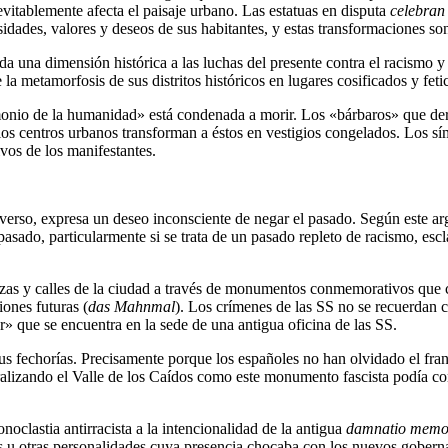
evitablemente afecta el paisaje urbano. Las estatuas en disputa
celebran
des, valores y deseos de sus habitantes, y estas transformaciones son s
na dimensión histórica a las luchas del presente contra el racismo y l
la metamorfosis de sus distritos históricos en lugares cosificados y feti
o de la humanidad» está condenada a morir. Los «bárbaros» que derriba
 los centros urbanos transforman a éstos en vestigios congelados. Los s
ivos de los manifestantes.
rverso, expresa un deseo inconsciente de negar el pasado. Según este ar
 pasado, particularmente si se trata de un pasado repleto de racismo, es
as y calles de la ciudad a través de monumentos conmemorativos que ce
ones futuras (
das Mahnmal
). Los crímenes de las SS no se recuerdan 
or» que se encuentra en la sede de una antigua oficina de las SS.
sus fechorías. Precisamente porque los españoles no han olvidado el fra
cralizando el Valle de los Caídos como este monumento fascista podía c
oclastia antirracista a la intencionalidad de la antigua
damnatio memo
u otras personalidades cuya presencia chocaba con los nuevos goberna