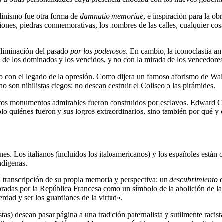
alinismo fue otra forma de
damnatio memoriae
, e inspiración para la ob
iones, piedras conmemorativas, los nombres de las calles, cualquier cos
eliminación del pasado
por los poderosos
. En cambio, la iconoclastia an
ta de los dominados y los vencidos, y no con la mirada de los vencedores
do con el legado de la opresión. Como dijera un famoso aforismo de Wa
son nihilistas ciegos: no desean destruir el Coliseo o las pirámides.
estos monumentos admirables fueron construidos por esclavos. Edward Co
o quiénes fueron y sus logros extraordinarios, sino también por qué y c
ones. Los italianos (incluidos los italoamericanos) y los españoles está
ndígenas.
a transcripción de su propia memoria y perspectiva: un
descubrimiento
q
ebradas por la República Francesa como un símbolo de la abolición de l
dad y ser los guardianes de la virtud».
tas) desean pasar página a una tradición paternalista y sutilmente racist