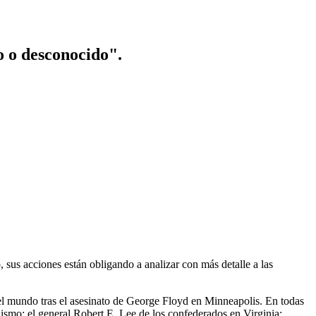
o o desconocido".
us acciones están obligando a analizar con más detalle a las
o el mundo tras el asesinato de George Floyd en Minneapolis. En todas
lismo: el general Robert E. Lee de los confederados en Virginia;