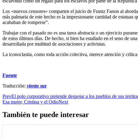
esclavitud como un regalo para los esclavos por parte de la República
Los «nuevos censores» comparten el juicio de Frantz Fanon al abordar
más palmaria de este hecho es la impresionante cantidad de estatuas qu
acababan de romperse”.
Trabajar con el pasado no es una tarea abstracta o un ejercicio puramen
de estos últimos días. De hecho, si bien ha estallado en el seno de un
desarrollada por multitud de asociaciones y activistas.
La iconoclastia, como toda acción colectiva, merece atención y crític
Fuente
Traducción:
viento
sur
Prev
El polo corporativo pretende despojar a los pueblos de sus territo
Esa mujer, Cristina y el Odio
Next
También te puede interesar