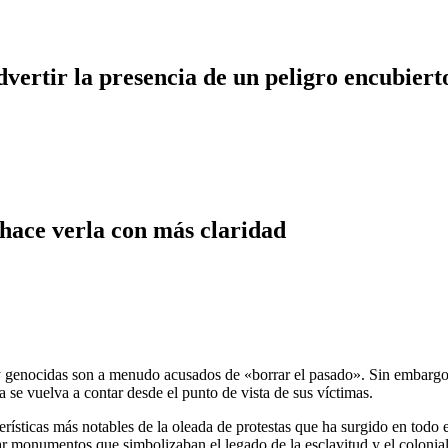
dvertir la presencia de un peligro encubiert
 hace verla con más claridad
 genocidas son a menudo acusados de «borrar el pasado». Sin embargo, s
 se vuelva a contar desde el punto de vista de sus víctimas.
terísticas más notables de la oleada de protestas que ha surgido en tod
car monumentos que simbolizaban el legado de la esclavitud y el colonia