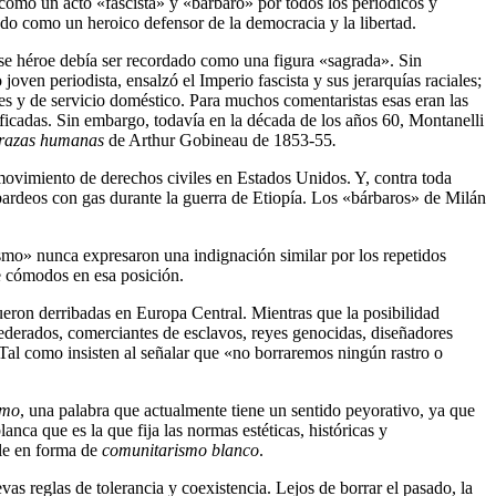
como un acto «fascista» y «bárbaro» por todos los periódicos y
ado como un heroico defensor de la democracia y la libertad.
ese héroe debía ser recordado como una figura «sagrada». Sin
oven periodista, ensalzó el Imperio fascista y sus jerarquías raciales;
les y de servicio doméstico. Para muchos comentaristas esas eran las
ificadas. Sin embargo, todavía en la década de los años 60, Montanelli
s razas humanas
de Arthur Gobineau de 1853-55
.
vimiento de derechos civiles en Estados Unidos. Y, contra toda
mbardeos con gas durante la guerra de Etiopía. Los «bárbaros» de Milán
lismo» nunca expresaron una indignación similar por los repetidos
te cómodos en esa posición.
ueron derribadas en Europa Central. Mientras que la posibilidad
federados, comerciantes de esclavos, reyes genocidas, diseñadores
 Tal como insisten al señalar que «no borraremos ningún rastro o
smo
, una palabra que actualmente tiene un sentido peyorativo, ya que
nca que es la que fija las normas estéticas, históricas y
le en forma de
comunitarismo blanco
.
as reglas de tolerancia y coexistencia. Lejos de borrar el pasado, la