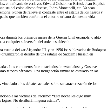
; el traficante de esclavos Edward Colston en Bristol; Jean-Baptiste
dista del colonialismo fascista, Indro Montanelli, etc. Ya sean
emoria. Ponen de relieve el contraste entre el estatus de los negros y
espacio que también conforma el entorno urbano de nuestra vida
licas durante los primeros meses de la Guerra Civil española, o algo
 a cualquier subversión del orden establecido.
a estatua del zar Alejandro III, y en 1956 los sublevados de Budapest
es organizaron el derribo de una estatua de Saddam Hussein en
dignadas. Los comuneros fueron tachados de «vándalos» y Gustave
omo feroces bárbaros. Una indignación similar ha estallado en las
 vinculado a los debates actuales sobre su caracterización de los
cionó a las víctimas del racismo: “Esta noche les digo muy
s logros. No derribará ninguna estatua”.