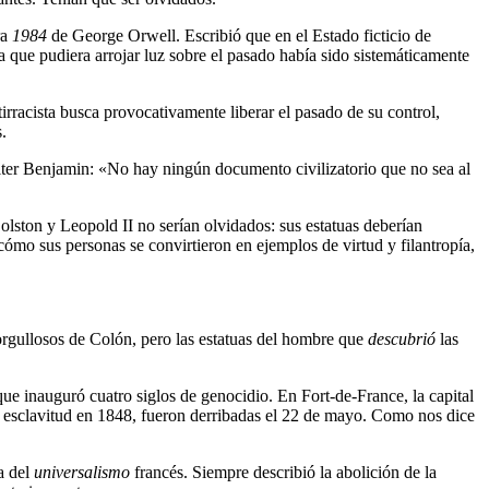
ra
1984
de George Orwell. Escribió que en el Estado ficticio de
a que pudiera arrojar luz sobre el pasado había sido sistemáticamente
tirracista busca provocativamente liberar el pasado de su control,
.
lter Benjamin: «No hay ningún documento civilizatorio que no sea al
lston y Leopold II no serían olvidados: sus estatuas deberían
ómo sus personas se convirtieron en ejemplos de virtud y filantropía,
n orgullosos de Colón, pero las estatuas del hombre que
descubrió
las
ue inauguró cuatro siglos de genocidio. En Fort-de-France, la capital
a esclavitud en 1848, fueron derribadas el 22 de mayo. Como nos dice
a del
universalismo
francés. Siempre describió la abolición de la