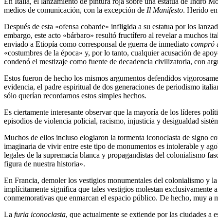
En Italia, el lanzamiento de pintura roja sobre una estatua de Indro
medios de comunicación, con la excepción de
Il Manifesto
. Herido en
Después de esta «ofensa cobarde» infligida a su estatua por los lanzado
embargo, este acto «bárbaro» resultó fructífero al revelar a muchos ita
enviado a Etiopía como corresponsal de guerra de inmediato
compró
a
«costumbres de la época» y, por lo tanto, cualquier acusación de apoyo
condenó el mestizaje como fuente de decadencia civilizatoria, con a
Estos fueron de hecho los mismos argumentos defendidos vigorosamen
evidencia, el padre espiritual de dos generaciones de periodismo ital
sólo querían recordarnos estos simples hechos.
Es ciertamente interesante observar que la mayoría de los líderes polí
episodios de violencia policial, racismo, injusticia y desigualdad sis
Muchos de ellos incluso elogiaron la tormenta iconoclasta de signo co
imaginaria de vivir entre este tipo de monumentos es intolerable y ag
legales de la supremacía blanca y propagandistas del colonialismo fasc
figura de nuestra historia».
En Francia, demoler los vestigios monumentales del colonialismo y l
implícitamente significa que tales vestigios molestan exclusivamente a 
conmemorativas que enmarcan el espacio público. De hecho, muy a 
La
furia iconoclasta
, que actualmente se extiende por las ciudades a e