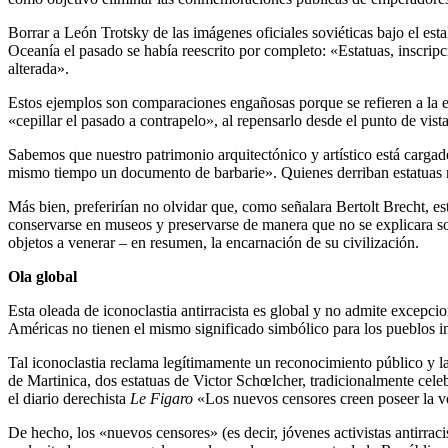
Borrar a León Trotsky de las imágenes oficiales soviéticas bajo el est
Oceanía el pasado se había reescrito por completo: «Estatuas, inscripc
alterada».
Estos ejemplos son comparaciones engañosas porque se refieren a la 
«cepillar el pasado a contrapelo», al repensarlo desde el punto de vis
Sabemos que nuestro patrimonio arquitectónico y artístico está carga
mismo tiempo un documento de barbarie». Quienes derriban estatuas no 
Más bien, preferirían no olvidar que, como señalara Bertolt Brecht, 
conservarse en museos y preservarse de manera que no se explicara sol
objetos a venerar – en resumen, la encarnación de su civilización.
Ola global
Esta oleada de iconoclastia antirracista es global y no admite excepci
Américas no tienen el mismo significado simbólico para los pueblos i
Tal iconoclastia reclama legítimamente un reconocimiento público y l
de Martinica, dos estatuas de Victor Schœlcher, tradicionalmente cel
el diario derechista
Le Figaro
«Los nuevos censores creen poseer la ver
De hecho, los «nuevos censores» (es decir, jóvenes activistas antirracis