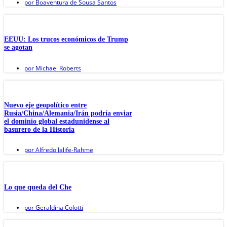
por
Boaventura de Sousa Santos
EEUU: Los trucos económicos de Trump
se agotan
por
Michael Roberts
Nuevo eje geopolítico entre
Rusia/China/Alemania/Irán podría enviar
el dominio global estadunidense al
basurero de la Historia
por
Alfredo Jalife-Rahme
Lo que queda del Che
por
Geraldina Colotti