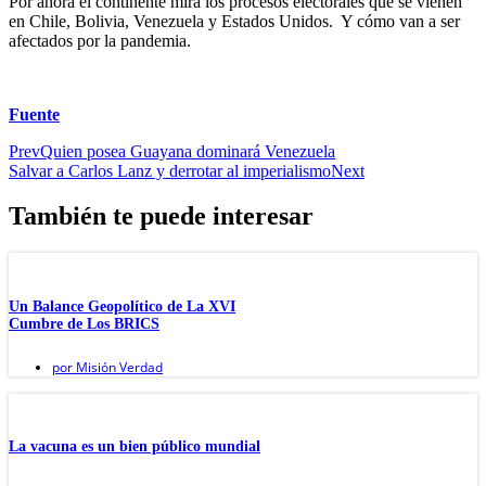
Por ahora el continente mira los procesos electorales que se vienen
en Chile, Bolivia, Venezuela y Estados Unidos. Y cómo van a ser
afectados por la pandemia.
Fuente
Prev
Quien posea Guayana dominará Venezuela
Salvar a Carlos Lanz y derrotar al imperialismo
Next
También te puede interesar
Un Balance Geopolítico de La XVI
Cumbre de Los BRICS
por
Misión Verdad
La vacuna es un bien público mundial