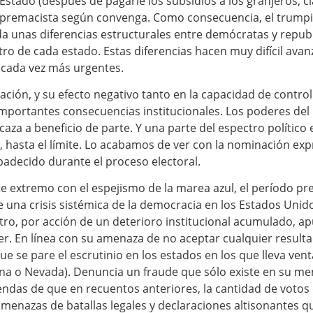
Estado (después de pagarle los subsidios a los granjeros, 
upremacista según convenga. Como consecuencia, el trum
ida unas diferencias estructurales entre demócratas y repu
o de cada estado. Estas diferencias hacen muy difícil avanza
 cada vez más urgentes.
zación, y su efecto negativo tanto en la capacidad de contro
 importantes consecuencias institucionales. Los poderes de
aza a beneficio de parte. Y una parte del espectro político 
 hasta el límite. Lo acabamos de ver con la nominación exp
adecido durante el proceso electoral.
te extremo con el espejismo de la marea azul, el período pr
 una crisis sistémica de la democracia en los Estados Unid
tro, por acción de un deterioro institucional acumulado, a
er. En línea con su amenaza de no aceptar cualquier result
e se pare el escrutinio en los estados en los que lleva vent
zona o Nevada). Denuncia un fraude que sólo existe en su m
ndas de que en recuentos anteriores, la cantidad de votos 
amenazas de batallas legales y declaraciones altisonantes q