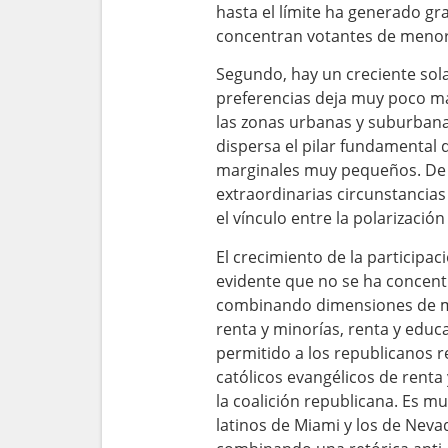
hasta el límite ha generado gr
concentran votantes de menor 
Segundo, hay un creciente solap
preferencias deja muy poco ma
las zonas urbanas y suburbana
dispersa el pilar fundamental
marginales muy pequeños. De a
extraordinarias circunstancias 
el vínculo entre la polarización
El crecimiento de la participa
evidente que no se ha concentr
combinando dimensiones de man
renta y minorías, renta y educa
permitido a los republicanos re
católicos evangélicos de renta
la coalición republicana. Es m
latinos de Miami y los de Neva