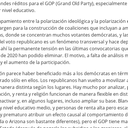
andes réditos para el GOP (Grand Old Party), especialmente
nivel educativo.
amiento entre la polarización ideológica y la polarización e
rgen para la construcción de coaliciones que incluyan a a
s, donde se concentran muchos votantes demócratas, y las
 del voto republicano es un fenómeno transversal y hace de
hí la permanente tensión en las últimas convocatorias que 
de 2020 han podido eliminar. El motivo, a falta de análisis 
 y el aumento de la participación.
ción parece haber beneficiado más a los demócratas en térmi
ado sólo en ellos. Los republicanos han vuelto a movilizar a
era distinta según los lugares. Hay mucho por analizar, p
ción, y renta y religión funcionan de manera flexible en dis
activar y, en algunos lugares, incluso ampliar su base. Blanc
 y nivel educativo medio, y personas de renta alta pero es
uy prematuro atribuir un efecto causal al comportamiento d
da o Arizona son bastante diferentes), pero el GOP tiene m