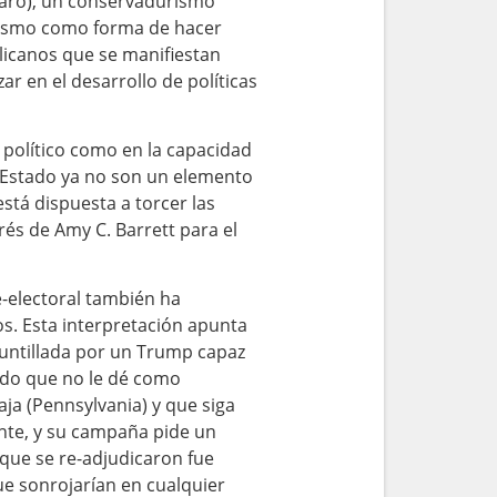
claro), un conservadurismo
pismo como forma de hacer
blicanos que se manifiestan
r en el desarrollo de políticas
l político como en la capacidad
l Estado ya no son un elemento
está dispuesta a torcer las
rés de Amy C. Barrett para el
e-electoral también ha
os. Esta interpretación apunta
puntillada por un Trump capaz
ado que no le dé como
aja (Pennsylvania) y que siga
ente, y su campaña pide un
que se re-adjudicaron fue
ue sonrojarían en cualquier