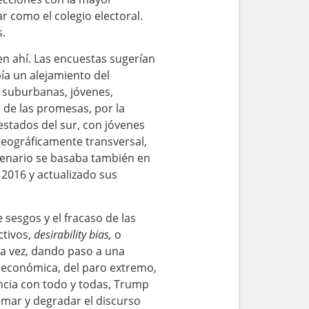
r como el colegio electoral.
.
en ahí. Las encuestas sugerían
ía un alejamiento del
 suburbanas, jóvenes,
 de las promesas, por la
estados del sur, con jóvenes
 geográficamente transversal,
cenario se basaba también en
 2016 y actualizado sus
sesgos y el fracaso de las
ctivos,
desirability bias,
o
ra vez, dando paso a una
ión económica, del paro extremo,
encia con todo y todas, Trump
emar y degradar el discurso