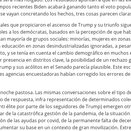
empos recientes Biden acabará ganando tanto el voto popula
 vayan concretando los hechos, tres cosas parecen claras
rales que propiciaron el ascenso de Trump y su triunfo sigu
es a los demócratas, basados en la percepción de que hab
an mayoría de grupos sociales: minorías, mujeres en zonas
 educación en zonas desindustrializadas ignoradas, a pesar
erto, y se tenía en cuenta el cambio demográfico en muchos 
 presencia en distritos clave, la posibilidad de un rechazo
ump y sus acólitos en el Senado parecía plausible. Este es
les agencias encuestadoras habían corregido los errores de
noche pastosa. Las mismas conversaciones sobre el tipo de 
go de respuesta, infra representación de determinados cole
anti élite por parte de los seguidores de Trump) emergen ot
pesar de la catastrófica gestión de la pandemia, de la situac
ión de las ayudas por covid, de la permanente falta de dec
umentar su base en un contexto de gran movilización. Extr