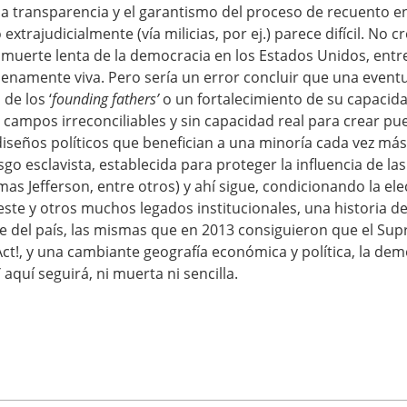
 la transparencia y el garantismo del proceso de recuento en
o extrajudicialmente (vía milicias, por ej.) parece difícil. No 
 muerte lenta de la democracia en los Estados Unidos, entr
enamente viva. Pero sería un error concluir que una eventu
de los ‘
founding fathers’
o un fortalecimiento de su capacidad
 campos irreconciliables y sin capacidad real para crear pue
iseños políticos que benefician a una minoría cada vez más
o esclavista, establecida para proteger la influencia de las 
as Jefferson, entre otros) y ahí sigue, condicionando la el
este y otros muchos legados institucionales, una historia d
rte del país, las mismas que en 2013 consiguieron que el S
Act!, y una cambiante geografía económica y política, la de
aquí seguirá, ni muerta ni sencilla.