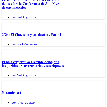
datos sobre la Conferencia de Alto Nivel
de este miércoles
por
Red Angostura
2024: El Chavismo y sus desafíos. Parte I
por
Edwin Velasquez
El polo corporativo pretende despojar a
los pueblos de sus territorios y sus riquezas
por
Red Angostura
Ni tantico así
por
Ángel Salazar