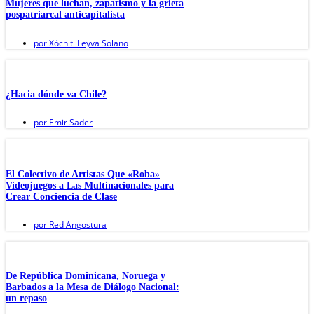
Mujeres que luchan, zapatismo y la grieta
pospatriarcal anticapitalista
por
Xóchitl Leyva Solano
¿Hacia dónde va Chile?
por
Emir Sader
El Colectivo de Artistas Que «Roba»
Videojuegos a Las Multinacionales para
Crear Conciencia de Clase
por
Red Angostura
De República Dominicana, Noruega y
Barbados a la Mesa de Diálogo Nacional:
un repaso