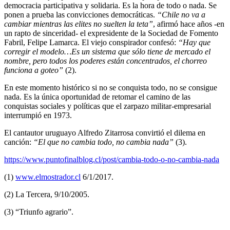
democracia participativa y solidaria. Es la hora de todo o nada. Se
ponen a prueba las convicciones democráticas.
“Chile no va a
cambiar mientras las elites no suelten la teta”
, afirmó hace años -en
un rapto de sinceridad- el expresidente de la Sociedad de Fomento
Fabril, Felipe Lamarca. El viejo conspirador confesó:
“Hay que
corregir el modelo…Es un sistema que sólo tiene de mercado el
nombre, pero todos los poderes están concentrados, el chorreo
funciona a goteo”
(2).
En este momento histórico si no se conquista todo, no se consigue
nada. Es la única oportunidad de retomar el camino de las
conquistas sociales y políticas que el zarpazo militar-empresarial
interrumpió en 1973.
El cantautor uruguayo Alfredo Zitarrosa convirtió el dilema en
canción:
“El que no cambia todo, no cambia nada”
(3).
https://www.puntofinalblog.cl/post/cambia-todo-o-no-cambia-nada
(1)
www.elmostrador.cl
6/1/2017.
(2) La Tercera, 9/10/2005.
(3) “Triunfo agrario”.