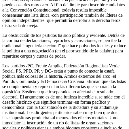
puede costarles muy caro. Al filo del límite para inscribir candidatos
a la Convención Constitucional, todavía resulta imposible
consensuar una lista única -con participación también de líderes de
opinión independientes- que permitiría derrotar a la derecha feroz
disfrazada de oveja.
La obstrucción de los partidos ha sido pública y evidente. Detrás de
la cortina de declaraciones, reproches y acusaciones, se percibe la
tradicional “ingeniería electoral” que hace polvo los ideales y reduce
la política a una negociación (en el peor sentido de la palabra) para
repartirse cargos y cuotas de poder.
Los partidos -PC, Frente Amplio, Federación Regionalista Verde
Social, PS, PPD, PR y DC- están a punto de cometer la estafa
política más colosal de la historia. Ambos extremos del arco -el
Partido Comunista y la Democracia Cristiana- afirman que dos listas
se complementan y representan las diferencias que separan a la
oposición. Sostienen que ir separados no afectará el resultado
electoral. El argumento es de una futileza increíble si se mide con el
desafío histórico que significa terminar -en forma pacífica y
democrática- con la Constitución de la dictadura y su andamiaje
institucional. Los dirigentes partidarios saben muy bien que dos
listas opositoras producirá -al menos- dos efectos mortales. Uno
inmediato: la inscripción de un río de listas de organizaciones
sociales y políticas ajenas a ambos bloques opositores e incluso de