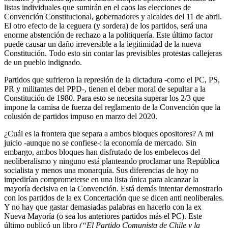
listas individuales que sumirán en el caos las elecciones de
Convención Constitucional, gobernadores y alcaldes del 11 de abril.
El otro efecto de la ceguera (y sordera) de los partidos, será una
enorme abstención de rechazo a la politiquería. Este último factor
puede causar un daño irreversible a la legitimidad de la nueva
Constitución. Todo esto sin contar las previsibles protestas callejeras
de un pueblo indignado.
Partidos que sufrieron la represión de la dictadura -como el PC, PS,
PR y militantes del PPD-, tienen el deber moral de sepultar a la
Constitución de 1980. Para esto se necesita superar los 2/3 que
impone la camisa de fuerza del reglamento de la Convención que la
colusión de partidos impuso en marzo del 2020.
¿Cuál es la frontera que separa a ambos bloques opositores? A mi
juicio -aunque no se confiese-: la economía de mercado. Sin
embargo, ambos bloques han disfrutado de los embelecos del
neoliberalismo y ninguno está planteando proclamar una República
socialista y menos una monarquía. Sus diferencias de hoy no
impedirían comprometerse en una lista única para alcanzar la
mayoría decisiva en la Convención. Está demás intentar demostrarlo
con los partidos de la ex Concertación que se dicen anti neoliberales.
Y no hay que gastar demasiadas palabras en hacerlo con la ex
Nueva Mayoría (o sea los anteriores partidos más el PC). Este
último publicó un libro
(“El Partido Comunista de Chile y la