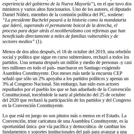
experiencia del gobierno de la Nueva Mayoría”
), en el que tuvo dos
ministros y varios altos funcionarios. Uno de los autores, el diputado
Daniel Núñez, miembro de la comisión política del PC, sostiene
:
“La presidente Bachelet pasará a la historia como la mandataria
que lideró, superando el permanente boicot de la derecha, el
proceso para dejar atrás el neoliberalismo con reformas que han
beneficiado directamente a miles de familias vulnerables y de
sectores medios”
(1).
Menos de dos años después, el 18 de octubre del 2019, una rebelión
social y política que sigue en curso subterráneo, rechazó a todos los
partidos. Una semana después un millón y medio de personas -y casi
tres millones en todo el país- marcharon en Santiago exigiendo
Asamblea Constituyente. Dos meses más tarde la encuesta CEP
señaló que sólo un 2% apoyaba a los partidos políticos y apenas un
3% al Congreso Nacional. Sin embargo, han sido esos actores
repudiados por el pueblo los que se han adueñado de la Convención
Constitucional, torciéndole la nariz al plebiscito del 25 de octubre
del 2020 que rechazó la participación de los partidos y del Congreso
en la Convención Constituyente.
Lo que está en juego no son pitutos más o menos en el Estado. La
Convención, triste caricatura de una Asamblea Constituyente, es la
oportunidad única -por vía pacífica y democrática- de cambiar los
fundamentos y soportes institucionales del país para avanzar a una