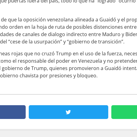
ue puertas fuera del país, todo lo que ha “logrado” ocurrió 
s de que la oposición venezolana alineada a Guaidó y el pr
ndo orden en la hoja de ruta de posibles distenciones entr
lidades de canales de dialogo indirecto entre Maduro y Bide
el “cese de la usurpación” y “gobierno de transición”.
íneas rojas que no cruzó Trump en el uso de la fuerza, nec
como el responsable del poder en Venezuela y no pretender
l gobierno de Trump, quienes promovieron a Guaidó intenta
gobierno chavista por presiones y bloqueo.