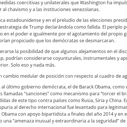
medidas coercitivas y unilaterales que Washington ha impul
al chavismo y a las instituciones venezolanas.
tica estadounidense y en el preludio de las elecciones presi
estrategia de Trump declarándola como fallida. El periplo p
mo en el poder e igualmente por el agotamiento del propio 
abrían propiciado que los demócratas se desmarcaran.
rarse la posibilidad de que algunos alejamientos en el dis
mp, podrían considerarse coyunturales, instrumentales y ap
terior. Solo eso y nada más.
n cambio medular de posición con respecto al cuadro de a
 al último gobierno demócrata, el de Barack Obama, como 
 las llamadas “sanciones” como mecanismo para “torcer el b
as de este tipo contra países como Rusia, Siria y China. En
uria al derecho internacional fue levantado para legitima
e Obama con apoyo bipartidista a finales del año 2014 y en e
 una “amenaza inusual y extraordinaria a la seguridad” de