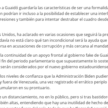
 a Guaidó guardaría las características de ser una formalida
 podrían ir incluso a la posibilidad de establecer una inter
presiones y también para intentar destrabar el cuadro desd
s Unidos, ha aclarado en varias ocasiones que seguirá la pr
davía no está claro qué tan incondicional será la ayuda que
sa en acusaciones de corrupción y más cercana al mandata
 la continuidad de un apoyo frontal al gobierno fake de Gua
el fin del periodo parlamentario que supuestamente lo sost
 serán considerados por el nuevo gobierno estadounidense
os niveles de confianza que la Administración Biden pudier
 y fuera de Venezuela, una vez registrado el errático periplo 
umularon en su prontuario.
e un distanciamiento, no en lo público, pero si tras bastidor
bién altas, entendiendo que hay una inutilidad de hecho de