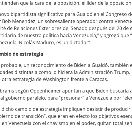
tienden que la cara de la oposición, el líder de la oposición
yo bipartidista significativo para Guaidó en el Congreso d
 Bob Menendez, un sobresaliente operador contra Venezue
é de Relaciones Exteriores del Senado después del 20 de 
idario de nuestra política hacia Venezuela,” y agregó que “
nezuela, Nicolás Maduro, es un dictador”.
mbio de estrategia
 probable, un reconocimiento de Biden a Guaidó, también 
dades distintas a como lo hiciera la Administración Trump. 
e otra estrategia de Washington frente a Caracas.
 Abrams según Oppenheimer apuntan a que Biden buscaría a
al gobierno paralelo, para “presionar” a Venezuela por “elec
de dicho cambio de estrategia impliquen desistir de producir
ierno de transición”, que eran en efecto los objetivos esenc
 en Venezuela con el chavismo en el poder, quitan total sen