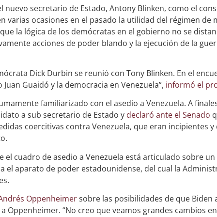
l nuevo secretario de Estado, Antony Blinken, como el cons
en varias ocasiones en el pasado la utilidad del régimen de 
 que la lógica de los demócratas en el gobierno no se distan
ivamente acciones de poder blando y la ejecución de la gue
crata Dick Durbin se reunió con Tony Blinken. En el encue
o Juan Guaidó y la democracia en Venezuela”,
informó el pr
umamente familiarizado con el asedio a Venezuela. A finale
dato a sub secretario de Estado y
declaró ante el Senado
q
didas coercitivas contra Venezuela, que eran incipientes y 
o.
 el cuadro de asedio a Venezuela está articulado sobre un 
ia el aparato de poder estadounidense, del cual la Adminis
es.
 Andrés Oppenheimer
sobre las posibilidades de que Biden
ams a Oppenheimer. “No creo que veamos grandes cambios en 