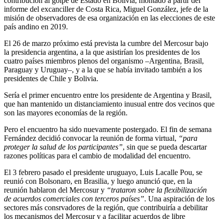
contribución al golpe de Estado en Bolivia, montado a partir del
informe del excanciller de Costa Rica, Miguel González, jefe de la
misión de observadores de esa organización en las elecciones de este
país andino en 2019.
El 26 de marzo próximo está prevista la cumbre del Mercosur bajo
la presidencia argentina, a la que asistirían los presidentes de los
cuatro países miembros plenos del organismo –Argentina, Brasil,
Paraguay y Uruguay–, y a la que se había invitado también a los
presidentes de Chile y Bolivia.
Sería el primer encuentro entre los presidente de Argentina y Brasil,
que han mantenido un distanciamiento inusual entre dos vecinos que
son las mayores economías de la región.
Pero el encuentro ha sido nuevamente postergado. El fin de semana
Fernández decidió convocar la reunión de forma virtual,
“para
proteger la salud de los participantes”
, sin que se pueda descartar
razones políticas para el cambio de modalidad del encuentro.
El 3 febrero pasado el presidente uruguayo, Luis Lacalle Pou, se
reunió con Bolsonaro, en Brasilia, y luego anunció que, en la
reunión hablaron del Mercosur y
“trataron sobre la flexibilización
de acuerdos comerciales con terceros países”
. Una aspiración de los
sectores más consrvadores de la región, que contribuiría a debilitar
los mecanismos del Mercosur y a facilitar acuerdos de libre