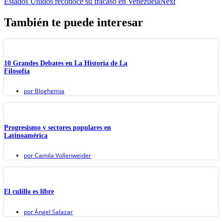
Estados Unidos reconoce su fracaso en Venezuela
Next
También te puede interesar
10 Grandes Debates en La Historia de La
Filosofía
por
Bloghemia
Progresismo y sectores populares en
Latinoamérica
por
Camila Vollenweider
El culillo es libre
por
Ángel Salazar