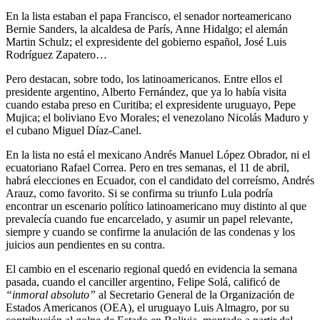
En la lista estaban el papa Francisco, el senador norteamericano
Bernie Sanders, la alcaldesa de París, Anne Hidalgo; el alemán
Martin Schulz; el expresidente del gobierno español, José Luis
Rodríguez Zapatero…
Pero destacan, sobre todo, los latinoamericanos. Entre ellos el
presidente argentino, Alberto Fernández, que ya lo había visita
cuando estaba preso en Curitiba; el expresidente uruguayo, Pepe
Mujica; el boliviano Evo Morales; el venezolano Nicolás Maduro y
el cubano Miguel Díaz-Canel.
En la lista no está el mexicano Andrés Manuel López Obrador, ni el
ecuatoriano Rafael Correa. Pero en tres semanas, el 11 de abril,
habrá elecciones en Ecuador, con el candidato del correísmo, Andrés
Arauz, como favorito. Si se confirma su triunfo Lula podría
encontrar un escenario político latinoamericano muy distinto al que
prevalecía cuando fue encarcelado, y asumir un papel relevante,
siempre y cuando se confirme la anulación de las condenas y los
juicios aun pendientes en su contra.
El cambio en el escenario regional quedó en evidencia la semana
pasada, cuando el canciller argentino, Felipe Solá, calificó de
“inmoral absoluto”
al Secretario General de la Organización de
Estados Americanos (OEA), el uruguayo Luis Almagro, por su