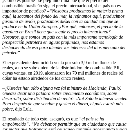
¿Cómo es posible –se preguntó Lula– de que el precio del
combustible brasileño siga el precio internacional, si el país no es
importador de petróleo? ­
–“Nosotros producimos la materia prima
aquí, la sacamos del fondo del mar, la refinamos aquí, producimos
gasolina de avión, producimos diésel con la calidad con que se
produce en la Unión Europea. ¿Por qué, entonces, el precio de la
gasolina en Brasil tiene que seguir el precio internacional?
Nosotros, que somos un país con la más importante tecnología de
prospección petrolera en aguas profundas, nos estamos
deshaciendo de eso para atender los intereses del dios mercado del
petróleo”.
El expresidente denunció la venta por solo 3,9 mil millones de
reales, a no se sabe quien, de la distribuidora de combustible BR,
cuyas ventas, en 2019, alcanzaron los 70 mil millones de reales (el
dólar ha estado alrededor de los cinco reales).
–¿Ustedes han oído alguna vez (al ministro de Hacienda, Paulo)
Guedes decir una palabra sobre crecimiento económico, sobre
desarrollo, sobre distribución de renta? ¡No! Solo le interesa vender.
Pero después de que vendan y gasten el dinero, el país estará más
pobre
, dijo Lula.
El resultado de todo esto, aseguró, es que
“el país se ha
empobrecido”
.
“No debemos permitir que un ciudadano que causa
los males que Bolsonaro está causando continúe gobernando y siga