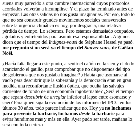
suena muy parecido a otra cumbre internacional cuyos protocolos
acordados volverán a incumplirse. Y el plazo ha terminado antes de
empezar. Las otras salidas no nos gusta imaginarlas. Por eso, todo lo
que no sea construir grandes movimientos sociales transversales
sobre la urgencia climática es hoy, por desgracia, una relativa
pérdida de tiempo. Lo sabemos. Pero estamos demasiado ocupados,
agotados y entretenidos para asumir esa responsabilidad. Algunos
dicen que el tiempo del
Indignez-vous!
de Stéphane Hessel ya pasó,
me pregunto si no será ya el tiempo del
Sauvez-vous
, de Gaëtan
Noël
.
¿Hacía falta llegar a este punto, a sentir el cañón en la sien y el dedo
acariciando el gatillo, para comprobar que no disponemos del tipo
de gobiernos que nos gustaba imaginar? ¿Había que asomarse al
vacío para descubrir que la soberanía y la democracia eran en gran
medida una reconfortante ilusión óptica, que oculta las salvajes
corrientes de fondo de una economía ingobernable? ¿Será el tiempo
que separa
descubrir
de
arreglar
inferior al lapso entre asomarse y
caer? Para quien siga la evolución de los informes del IPCC en los
últimos 30 años, todo parece indicar que no. Hoy ya
no luchamos
para prevenir la barbarie, luchamos
desde
la barbarie
para
evitar hundirnos más y más en ella. Ayer pudo ser tarde, mañana lo
será con toda certeza.