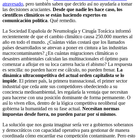
atravesado
, pero también saben que decirlo así no ayudaría a tomar
las decisiones acuciantes.
Desde que nadie les hace caso, los
científicos climáticos se están haciendo expertos en
comunicación política
. Qué remedio.
La Sociedad Española de Neumología y Cirugía Torácica informó
recientemente de que el cambio climático causa 250.000 muertes al
año en todo el mundo. ¿Cuántas vidas costará que los llamados
países desarrollados se atrevan a poner en cintura a las industrias
macrocontaminantes? ¿En cuántas migraciones climáticas o
desastres ambientales calculan las multinacionales el óptimo para
comenzar a aflojar en su loca carrera hacia el abismo? La respuesta
es sencilla: no pueden hacer ese cálculo, no pueden frenar.
La
dinámica ultracompetitiva del actual orden capitalista se lo
impide
. El primer país, la primera transnacional, el primer sector
industrial que ceda ante sus competidores obedeciendo a su
conciencia medioambiental, les regalaría la ventaja que necesitan
para hacerse con una posición dominante de forma permanente. O
así lo viven ellos, dentro de la lógica competitiva neoliberal que
gobierna la humanidad en su fase actual.
Necesitan normas
impuestas desde fuera, no pueden parar por sí mismos
.
La solución que nos gusta imaginar sería ver a gobiernos soberanos
y democráticos con capacidad operativa para gestionar de manera
coordinada cómo encarrilar esa competición contaminante. Pero esto