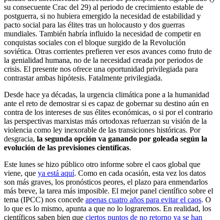
su consecuente Crac del 29) al periodo de crecimiento estable de
postguerra, si no hubiera emergido la necesidad de estabilidad y
pacto social para las élites tras un holocausto y dos guerras
mundiales. También habría influido la necesidad de competir en
conquistas sociales con el bloque surgido de la Revolución
soviética. Otras corrientes prefieren ver esos avances como fruto de
la genialidad humana, no de la necesidad creada por periodos de
crisis. El presente nos ofrece una oportunidad privilegiada para
contrastar ambas hipótesis. Fatalmente privilegiada.
Desde hace ya décadas, la urgencia climática pone a la humanidad
ante el reto de demostrar si es capaz de gobernar su destino aún en
contra de los intereses de sus élites económicas, o si por el contrario
las perspectivas marxistas más ortodoxas refuerzan su visión de la
violencia como ley inexorable de las transiciones históricas. Por
desgracia,
la segunda opción va ganando por goleada según la
evolución de las previsiones científicas
.
Este lunes se hizo público otro informe sobre el caos global que
viene, que
ya está aquí
. Como en cada ocasión, esta vez los datos
son más graves, los pronósticos peores, el plazo para enmendarlos
más breve, la tarea más imposible. El mejor panel científico sobre el
tema (IPCC) nos concede
apenas cuatro años para evitar el caos
. O
lo que es lo mismo, apunta a que no lo lograremos. En realidad, los
científicos saben bien que
ciertos puntos de no retorno ya se han