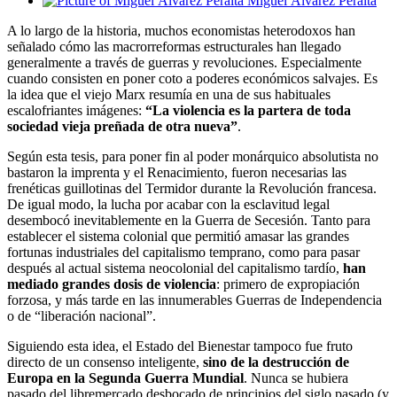
Miguel Álvarez Peralta
A lo largo de la historia, muchos economistas heterodoxos han
señalado cómo las macrorreformas estructurales han llegado
generalmente a través de guerras y revoluciones. Especialmente
cuando consisten en poner coto a poderes económicos salvajes. Es
la idea que el viejo Marx resumía en una de sus habituales
escalofriantes imágenes:
“La violencia es la partera de toda
sociedad vieja preñada de otra nueva”
.
Según esta tesis, para poner fin al poder monárquico absolutista no
bastaron la imprenta y el Renacimiento, fueron necesarias las
frenéticas guillotinas del Termidor durante la Revolución francesa.
De igual modo, la lucha por acabar con la esclavitud legal
desembocó inevitablemente en la Guerra de Secesión. Tanto para
establecer el sistema colonial que permitió amasar las grandes
fortunas industriales del capitalismo temprano, como para pasar
después al actual sistema neocolonial del capitalismo tardío,
han
mediado grandes dosis de violencia
: primero de expropiación
forzosa, y más tarde en las innumerables Guerras de Independencia
o de “liberación nacional”.
Siguiendo esta idea, el Estado del Bienestar tampoco fue fruto
directo de un consenso inteligente,
sino de la destrucción de
Europa en la Segunda Guerra Mundial
. Nunca se hubiera
pasado del libremercado desbocado de principios del siglo pasado (y