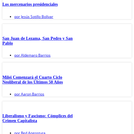
Los mercenarios presidenciales
por
Jesús Sotillo Bolívar
San Juan de Lezama, San Pedro y San
Pablo
por
Aldemaro Barrios
Milei Comenzará el Cuarto Ciclo
Neoliberal de los Últimos 50 Años
por
Aaron Barrios
Liberalismo y Fascismo: Cómplices del
Crimen Capitalista
por
Red Angostura