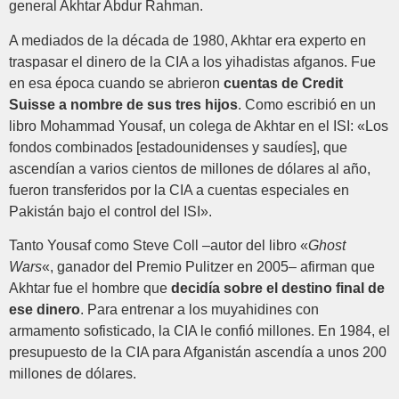
general Akhtar Abdur Rahman.
A mediados de la década de 1980, Akhtar era experto en
traspasar el dinero de la CIA a los yihadistas afganos. Fue
en esa época cuando se abrieron
cuentas de Credit
Suisse a nombre de sus tres hijos
. Como escribió en un
libro Mohammad Yousaf, un colega de Akhtar en el ISI: «Los
fondos combinados [estadounidenses y saudíes], que
ascendían a varios cientos de millones de dólares al año,
fueron transferidos por la CIA a cuentas especiales en
Pakistán bajo el control del ISI».
Tanto Yousaf como Steve Coll –autor del libro «
Ghost
Wars
«, ganador del Premio Pulitzer en 2005– afirman que
Akhtar fue el hombre que
decidía sobre el destino final de
ese dinero
. Para entrenar a los muyahidines con
armamento sofisticado, la CIA le confió millones. En 1984, el
presupuesto de la CIA para Afganistán ascendía a unos 200
millones de dólares.