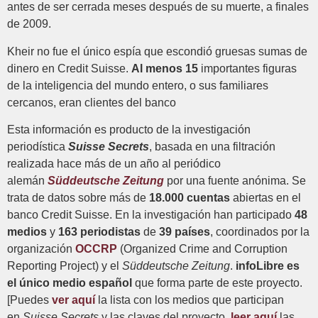
antes de ser cerrada meses después de su muerte, a finales
de 2009.
Kheir no fue el único espía que escondió gruesas sumas de
dinero en Credit Suisse.
Al menos 15
importantes figuras
de la inteligencia del mundo entero, o sus familiares
cercanos, eran clientes del banco
Esta información es producto de la investigación
periodística
Suisse Secrets
, basada en una filtración
realizada hace más de un año al periódico
alemán
Süddeutsche Zeitung
por una fuente anónima. Se
trata de datos sobre más de
18.000 cuentas
abiertas en el
banco Credit Suisse. En la investigación han participado
48
medios
y
163 periodistas
de
39 países
, coordinados por la
organización
OCCRP
(Organized Crime and Corruption
Reporting Project) y el
Süddeutsche Zeitung
.
infoLibre es
el único medio español
que forma parte de este proyecto.
[Puedes
ver aquí
la lista con los medios que participan
en
Suisse Secrets
y las claves del proyecto,
leer aquí
las