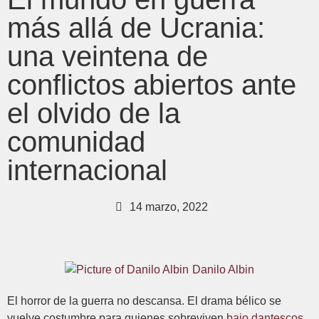
más allá de Ucrania:
una veintena de
conflictos abiertos ante
el olvido de la
comunidad
internacional
14 marzo, 2022
Danilo Albin
El horror de la guerra no descansa. El drama bélico se
vuelve costumbre para quienes sobreviven
bajo dantescos