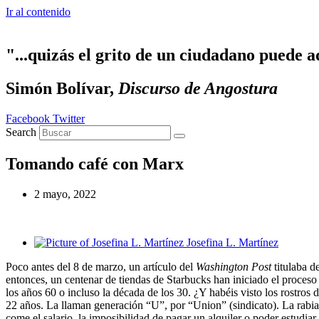
Ir al contenido
"...quizás el grito de un ciudadano puede a
Simón Bolívar,
Discurso de Angostura
Facebook
Twitter
Search
Tomando café con Marx
2 mayo, 2022
Josefina L. Martínez
Poco antes del 8 de marzo, un artículo del
Washington Post
titulaba d
entonces, un centenar de tiendas de Starbucks han iniciado el proceso
los años 60 o incluso la década de los 30. ¿Y habéis visto los rostro
22 años. La llaman generación “U”, por “Union” (sindicato). La rabia a
come el salario, la imposibilidad de pagar un alquiler o poder estudia