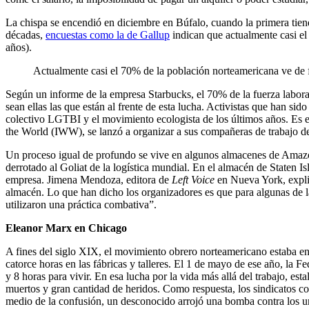
La chispa se encendió en diciembre en Búfalo, cuando la primera tiend
décadas,
encuestas como la de Gallup
indican que actualmente casi el
años).
Actualmente casi el 70% de la población norteamericana ve de f
Según un informe de la empresa Starbucks, el 70% de la fuerza labora
sean ellas las que están al frente de esta lucha. Activistas que han si
colectivo LGTBI y el movimiento ecologista de los últimos años. Es el
the World (IWW), se lanzó a organizar a sus compañeras de trabajo d
Un proceso igual de profundo se vive en algunos almacenes de Amaz
derrotado al Goliat de la logística mundial. En el almacén de Staten
empresa. Jimena Mendoza, editora de
Left Voice
en Nueva York, explic
almacén. Lo que han dicho los organizadores es que para algunas de la
utilizaron una práctica combativa”.
Eleanor Marx en Chicago
A fines del siglo XIX, el movimiento obrero norteamericano estaba en 
catorce horas en las fábricas y talleres. El 1 de mayo de ese año, la 
y 8 horas para vivir. En esa lucha por la vida más allá del trabajo, e
muertos y gran cantidad de heridos. Como respuesta, los sindicatos c
medio de la confusión, un desconocido arrojó una bomba contra los uni