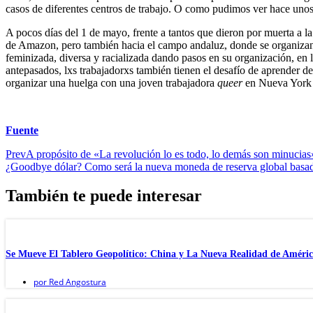
casos de diferentes centros de trabajo. O como pudimos ver hace uno
A pocos días del 1 de mayo, frente a tantos que dieron por muerta a la 
de Amazon, pero también hacia el campo andaluz, donde se organizan l
feminizada, diversa y racializada dando pasos en su organización, en la 
antepasados, lxs trabajadorxs también tienen el desafío de aprender d
organizar una huelga con una joven trabajadora
queer
en Nueva York o
Fuente
Prev
A propósito de «La revolución lo es todo, lo demás son minucia
¿Goodbye dólar? Como será la nueva moneda de reserva global basad
También te puede interesar
Se Mueve El Tablero Geopolítico: China y La Nueva Realidad de Améric
por
Red Angostura