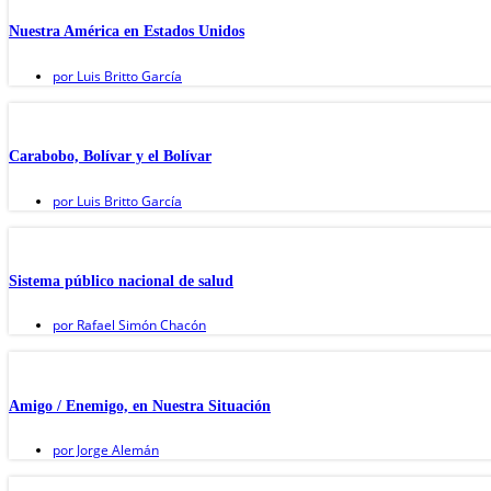
Nuestra América en Estados Unidos
por
Luis Britto García
Carabobo, Bolívar y el Bolívar
por
Luis Britto García
Sistema público nacional de salud
por
Rafael Simón Chacón
Amigo / Enemigo, en Nuestra Situación
por
Jorge Alemán