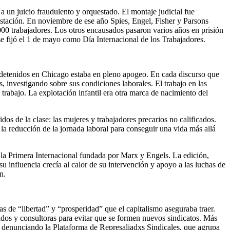
un juicio fraudulento y orquestado. El montaje judicial fue
festación. En noviembre de ese año Spies, Engel, Fisher y Parsons
000 trabajadores. Los otros encausados pasaron varios años en prisión
se fijó el 1 de mayo como Día Internacional de los Trabajadores.
 detenidos en Chicago estaba en pleno apogeo. En cada discurso que
s, investigando sobre sus condiciones laborales. El trabajo en las
 trabajo. La explotación infantil era otra marca de nacimiento del
s de la clase: las mujeres y trabajadores precarios no calificados.
la reducción de la jornada laboral para conseguir una vida más allá
 la Primera Internacional fundada por Marx y Engels. La edición,
u influencia crecía al calor de su intervención y apoyo a las luchas de
n.
s de “libertad” y “prosperidad” que el capitalismo aseguraba traer.
dos y consultoras para evitar que se formen nuevos sindicatos. Más
 denunciando la Plataforma de Represaliadxs Sindicales, que agrupa