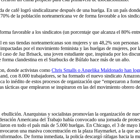
a de café logró sindicalizarse después de una huelga. En un país donde e
 70% de la población norteamericana ve de forma favorable a los sindic
orma favorable a los sindicatos (un porcentaje que alcanza el 80% entr
l en sus tiendas norteamericanas son mujeres y un 48,2% son personas n
do impactadas por el movimiento feminista y las huelgas de mujeres, por l
 caso de Jaz Brisack, una joven estudiante que, inspirada por los discu
e forma clandestina en el Starbucks de Búfalo hace más de un año.
on, donde activistas como
Chris Smalls o Angelika Maldonado han log
 Island, con 8.000 trabajadores, se ha formado el nuevo sindicato Amaz
a lo inédito de estos procesos de organización que “empezaron a fomen
s tácticas que emplearon se inspiraron en las del movimiento obrero de l
ebullición. Anarquistas y socialistas promovían la organización de nuev
Federación Americana del Trabajo había convocado una jornada de protesta
stallaron en todo el país más de 5.000 huelgas. En Chicago, el 3 de mayo 
onvocaron una masiva concentración en la plaza Haymarket, a la que ac
formados. De forma inmediata, la policía descargó ráfagas hacia la mult