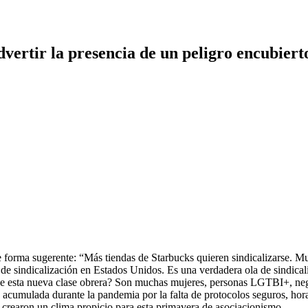
dvertir la presencia de un peligro encubiert
e forma sugerente: “Más tiendas de Starbucks quieren sindicalizarse. M
 de sindicalización en Estados Unidos. Es una verdadera ola de sindicali
s de esta nueva clase obrera? Son muchas mujeres, personas LGTBI+, negr
cumulada durante la pandemia por la falta de protocolos seguros, horari
r, crearon un clima propicio para esta primavera de asociacionismo.