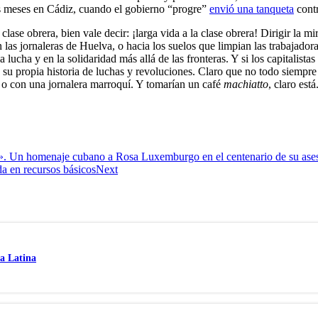
s meses en Cádiz, cuando el gobierno “progre”
envió una tanqueta
contr
clase obrera, bien vale decir: ¡larga vida a la clase obrera! Dirigir la 
as jornaleras de Huelva, o hacia los suelos que limpian las trabajador
lucha y en la solidaridad más allá de las fronteras. Y si los capitalista
e su propia historia de luchas y revoluciones. Claro que no todo siempr
 con una jornalera marroquí. Y tomarían un café
machiatto
, claro está
s». Un homenaje cubano a Rosa Luxemburgo en el centenario de su ase
a en recursos básicos
Next
a Latina