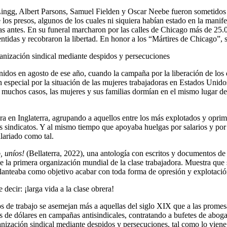
gg, Albert Parsons, Samuel Fielden y Oscar Neebe fueron sometidos a 
 los presos, algunos de los cuales ni siquiera habían estado en la mani
as antes. En su funeral marcharon por las calles de Chicago más de 25.
entidas y recobraron la libertad. En honor a los “Mártires de Chicago”, 
nización sindical mediante despidos y persecuciones
nidos en agosto de ese año, cuando la campaña por la liberación de los
 en especial por la situación de las mujeres trabajadoras en Estados Unido
En muchos casos, las mujeres y sus familias dormían en el mismo lugar de
en Inglaterra, agrupando a aquellos entre los más explotados y oprimido
s sindicatos. Y al mismo tiempo que apoyaba huelgas por salarios y por 
alariado como tal.
, uníos!
(Bellaterra, 2022), una antología con escritos y documentos de
 la primera organización mundial de la clase trabajadora. Muestra que s
planteaba como objetivo acabar con toda forma de opresión y explotació
 decir: ¡larga vida a la clase obrera!
 de trabajo se asemejan más a aquellas del siglo XIX que a las promesa
de dólares en campañas antisindicales, contratando a bufetes de aboga
ización sindical mediante despidos y persecuciones, tal como lo viene