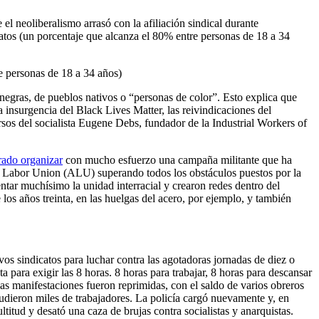
l neoliberalismo arrasó con la afiliación sindical durante
atos (un porcentaje que alcanza el 80% entre personas de 18 a 34
e personas de 18 a 34 años)
egras, de pueblos nativos o “personas de color”. Esto explica que
a insurgencia del Black Lives Matter, las reivindicaciones del
rsos del socialista Eugene Debs, fundador de la Industrial Workers of
rado organizar
con mucho esfuerzo una campaña militante que ha
on Labor Union (ALU) superando todos los obstáculos puestos por la
tar muchísimo la unidad interracial y crearon redes dentro del
os años treinta, en las huelgas del acero, por ejemplo, y también
os sindicatos para luchar contra las agotadoras jornadas de diez o
 para exigir las 8 horas. 8 horas para trabajar, 8 horas para descansar
las manifestaciones fueron reprimidas, con el saldo de varios obreros
udieron miles de trabajadores. La policía cargó nuevamente y, en
itud y desató una caza de brujas contra socialistas y anarquistas.