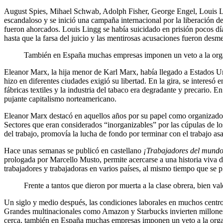
August Spies, Mihael Schwab, Adolph Fisher, George Engel, Louis Lin
escandaloso y se inició una campaña internacional por la liberación de
fueron ahorcados. Louis Lingg se había suicidado en prisión pocos dí
hasta que la farsa del juicio y las mentirosas acusaciones fueron desm
También en España muchas empresas imponen un veto a la orga
Eleanor Marx, la hija menor de Karl Marx, había llegado a Estados U
hizo en diferentes ciudades exigió su libertad. En la gira, se interesó
fábricas textiles y la industria del tabaco era degradante y precario. 
pujante capitalismo norteamericano.
Eleanor Marx destacó en aquellos años por su papel como organizadora 
Sectores que eran considerados “inorganizables” por las cúpulas de lo
del trabajo, promovía la lucha de fondo por terminar con el trabajo as
Hace unas semanas se publicó en castellano
¡Trabajadores del mundo
prologada por Marcello Musto, permite acercarse a una historia viva de
trabajadores y trabajadoras en varios países, al mismo tiempo que se 
Frente a tantos que dieron por muerta a la clase obrera, bien vale
Un siglo y medio después, las condiciones laborales en muchos centros
Grandes multinacionales como Amazon y Starbucks invierten millones 
cerca, también en España muchas empresas imponen un veto a la organ