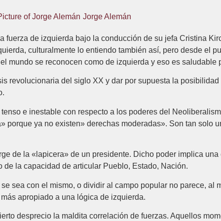
Jorge Alemán
 fuerza de izquierda bajo la conducción de su jefa Cristina Ki
ierda, culturalmente lo entiendo también así, pero desde el pun
n el mundo se reconocen como de izquierda y eso es saludable p
sis revolucionaria del siglo XX y dar por supuesta la posibilidad
o.
 tenso e inestable con respecto a los poderes del Neoliberalism
ca» porque ya no existen» derechas moderadas». Son tan solo u
rge de la «lapicera» de un presidente. Dicho poder implica una
o de la capacidad de articular Pueblo, Estado, Nación.
e se sea con el mismo, o dividir al campo popular no parece, al 
 más apropiado a una lógica de izquierda.
ierto desprecio la maldita correlación de fuerzas. Aquellos mo