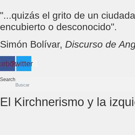
Ir
al
"...quizás el grito de un ciuda
contenido
encubierto o desconocido".
Simón Bolívar,
Discurso de An
cebook
Twitter
Search
El Kirchnerismo y la izqu