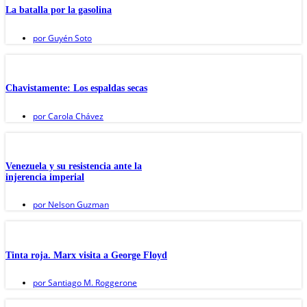
La batalla por la gasolina
por
Guyén Soto
Chavistamente: Los espaldas secas
por
Carola Chávez
Venezuela y su resistencia ante la
injerencia imperial
por
Nelson Guzman
Tinta roja. Marx visita a George Floyd
por
Santiago M. Roggerone