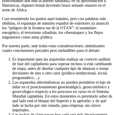
(traicionando aún más al pueblo saharaui), en su aproximación a
Marruecos, régimen brutal devenido brazo armado otanero en el
norte de África.
Casi resumiendo los puntos aquí tratados, pero con palabras más
sibilinas, el espantajo de ministro español de exteriores ya anunció
los “peligros de la frontera sur de la OTAN”: el suministro
energético, el terrorismo yihadista, los ciberataques y los flujos
migratorios como arma política.
Por nuestra parte, ante todas estas consideraciones, sintetizamos
cuatro conclusiones parciales pero ineludibles para el debate:
Es importante para las izquierdas realizar un correcto análisis
de fase del capitalismo para sopesar incluso si está cambiando
de etapa, antes de diseñar cualquier tipo de alianzas o tomar
decisiones de uno u otro cariz (político-institucional, social,
programático…).
Las izquierdas altersistémicas no pueden permitirse el lujo de
fallar en el posicionamiento geoestratégico, geoeconómico y
geoecológico respecto a los procesos en curso en el Sistema
Mundial capitalista. En estos momentos es perentorio saber de
qué lado está el bloque del Imperio y la agresión, y de qué
lado se lucha por otro mundo, para empezar, sin claves
imperiales.
Las luchas de clase pasan hoy cada vez más decisivamente