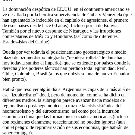
La dominación despótica de EE.UU. en el continente americano se
ve desafiada por la heroica supervivencia de Cuba y Venezuela (que
han aguantado lo indecible en el capítulo de agresiones, el primero
de esos países desde hace 60 años). Incluso por la de Bolivia.
También por el nuevo despunte de Nicaragua y las irrupciones
contestatarias de México y Honduras (así como de diferentes
Estados-Islas del Caribe).
Queda por ver todavía el posicionamiento geoestratégico a medio
plazo del izquierdismo integrado (“neodesarrollista” le llamaban,
hoy todavía sumiso al Imperio), que se extiende por países donde la
derecha y los poderes fácticos han perdido toda legitimidad: Perú,
Chile, Colombia, Brasil (a los que quizás se una de nuevo Ecuador
bien pronto).
Habrá que resolver algún día si Argentina es capaz de ir más allá de
ese “izquierdismo” dócil, pero de momento, como se ha dicho en
diferentes medios, la subregión parece avanzar hacia modelos de
regionalismo post-hegemónicos, a raíz de la crisis sistémica del
neomonroísmo y del eurocentrismo, así como por la incursión
económica china que las formaciones sociales americanas (incluso
con regímenes claramente reaccionarios) no pueden ignorar (aun
con el peligro de reprimarización de sus economías, que habrán de
saber conjugar).