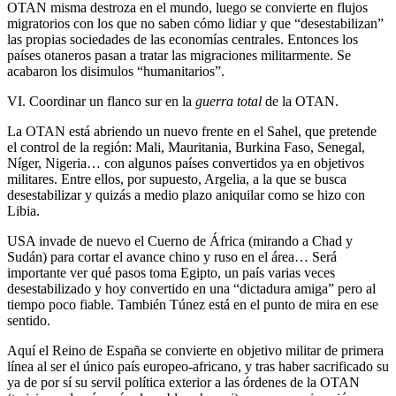
OTAN misma destroza en el mundo, luego se convierte en flujos
migratorios con los que no saben cómo lidiar y que “desestabilizan”
las propias sociedades de las economías centrales. Entonces los
países otaneros pasan a tratar las migraciones militarmente. Se
acabaron los disimulos “humanitarios”.
VI. Coordinar un flanco sur en la
guerra total
de la OTAN.
La OTAN está abriendo un nuevo frente en el Sahel, que pretende
el control de la región: Mali, Mauritania, Burkina Faso, Senegal,
Níger, Nigeria… con algunos países convertidos ya en objetivos
militares. Entre ellos, por supuesto, Argelia, a la que se busca
desestabilizar y quizás a medio plazo aniquilar como se hizo con
Libia.
USA invade de nuevo el Cuerno de África (mirando a Chad y
Sudán) para cortar el avance chino y ruso en el área… Será
importante ver qué pasos toma Egipto, un país varias veces
desestabilizado y hoy convertido en una “dictadura amiga” pero al
tiempo poco fiable. También Túnez está en el punto de mira en ese
sentido.
Aquí el Reino de España se convierte en objetivo militar de primera
línea al ser el único país europeo-africano, y tras haber sacrificado su
ya de por sí su servil política exterior a las órdenes de la OTAN