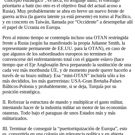
“concepto estratégico”, es decir, en lenguaje llano, el enemigo
prioritario a batir (no otro es el objetivo final del actual acoso a
Rusia). Muy probablemente se abra en breve un nuevo frente de
guerra activa (la guerra latente ya está presente) en torno al Pacífico,
y en concreto en Taiwán, llamada por “Occidente” a desempeñar allí
el papel de Ucrania en Europa.
Pero al mismo tiempo se contempla incluso una OTAN restringida
frente a Rusia (según ha manifestado la propia Julianne Smith, la
representante permanente de EE.UU. para la OTAN), en caso de
que algunos de los subordinados europeos no terminen de
convencerse del enfrentamiento total con el gigante eslavo (hace
tiempo que el Eje Anglosajón lleva preparando la sustitución de una
cada vez más moribunda UE, y de momento puede querer hacerlo a
través de su brazo militar). Esa “mini-OTAN” incluiría sólo a los
más decididos, los más guerreristas: USA-Gran Bretaña-Países
Bálticos-Polonia y probablemente, si se deja, Turquía por su
posición estratégica.
II. Reforzar la estructura de mando y multiplicar el gasto militar,
intentando hacer de la industria militar un motor de las economías
otaneras. Todo bajo el paraguas de unos Estados más y más
militarizados.
III. Terminar de conseguir la “puertorriquización de Europa”, esto
es, convertirla en una colonia sin relevancia política y en abierta