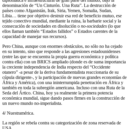
diplomática e infraestructural de gran parte del mundo, bajo la
denominación de “Un Cinturón. Una Ruta”. La destrucción de
países como Afganistán, Irak, Siria, Yemen, Somalia, Sudan,
Libia… tiene por objetivo destruir esa red de beneficio mutuo, ese
tejido conectivo mundial, mediante la ruina, la barbarie social y la
consecución de sociedades en disolución o
no-sociedades
(lo que
ellos llaman también “Estados fallidos” o Estados carentes de la
capacidad de manejar sus recursos).
Pero China, aunque con enormes obstáculos, no sólo no ha cejado
en su intento, sino que responde a las agresiones estadounidenses
(entre las que se encuentra la propia guerra económica y política
contra ella) con un BRICS ampliado (donde es de suma importancia
la creciente independencia de India respecto del “Occidente
otanero” -a pesar de la deriva fundamentalista reaccionaria de su
cúpula dirigente-, y la participación de nuevas grandes economías de
África y América), con una ininterrumpida penetración en África y
también en toda la subregión americana. Incluso con una Ruta de la
Seda del Ártico. China, hoy ya realmente la primera potencia
económica mundial, sigue dando pasos firmes en la construcción de
un nuevo mundo no-imperialista.
4/ Nuestramérica.
La región se rebela contra su categorización de zona reservada de
USA.