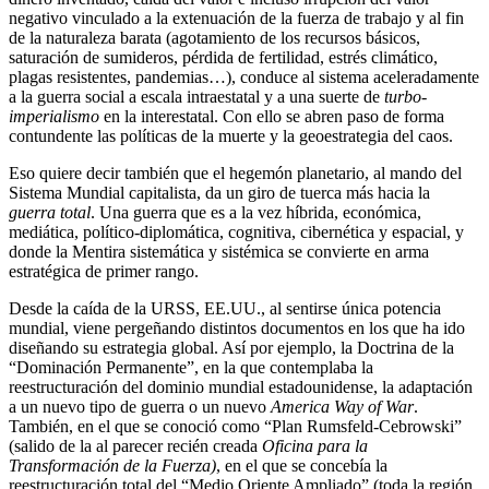
negativo vinculado a la extenuación de la fuerza de trabajo y al fin
de la naturaleza barata (agotamiento de los recursos básicos,
saturación de sumideros, pérdida de fertilidad, estrés climático,
plagas resistentes, pandemias…), conduce al sistema aceleradamente
a la guerra social a escala intraestatal y a una suerte de
turbo-
imperialismo
en la interestatal. Con ello se abren paso de forma
contundente las políticas de la muerte y la geoestrategia del caos.
Eso quiere decir también que el hegemón planetario, al mando del
Sistema Mundial capitalista, da un giro de tuerca más hacia la
guerra total
. Una guerra que es a la vez híbrida, económica,
mediática, político-diplomática, cognitiva, cibernética y espacial, y
donde la Mentira sistemática y sistémica se convierte en arma
estratégica de primer rango.
Desde la caída de la URSS, EE.UU., al sentirse única potencia
mundial, viene pergeñando distintos documentos en los que ha ido
diseñando su estrategia global. Así por ejemplo, la Doctrina de la
“Dominación Permanente”, en la que contemplaba la
reestructuración del dominio mundial estadounidense, la adaptación
a un nuevo tipo de guerra o un nuevo
America Way of War
.
También, en el que se conoció como “Plan Rumsfeld-Cebrowski”
(salido de la al parecer recién creada
Oficina para la
Transformación de la Fuerza
)
, en el que se concebía la
reestructuración total del “Medio Oriente Ampliado” (toda la región