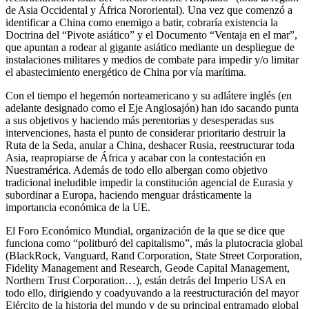
de Asia Occidental y África Nororiental). Una vez que comenzó a
identificar a China como enemigo a batir, cobraría existencia la
Doctrina del “Pivote asiático” y el Documento “Ventaja en el mar”,
que apuntan a rodear al gigante asiático mediante un despliegue de
instalaciones militares y medios de combate para impedir y/o limitar
el abastecimiento energético de China por vía marítima.
Con el tiempo el hegemón norteamericano y su adlátere inglés (en
adelante designado como el Eje Anglosajón) han ido sacando punta
a sus objetivos y haciendo más perentorias y desesperadas sus
intervenciones, hasta el punto de considerar prioritario destruir la
Ruta de la Seda, anular a China, deshacer Rusia, reestructurar toda
Asia, reapropiarse de África y acabar con la contestación en
Nuestramérica. Además de todo ello albergan como objetivo
tradicional ineludible impedir la constitución agencial de Eurasia y
subordinar a Europa, haciendo menguar drásticamente la
importancia económica de la UE.
El Foro Económico Mundial, organización de la que se dice que
funciona como “politburó del capitalismo”, más la plutocracia global
(BlackRock, Vanguard, Rand Corporation, State Street Corporation,
Fidelity Management and Research, Geode Capital Management,
Northern Trust Corporation…), están detrás del Imperio USA en
todo ello, dirigiendo y coadyuvando a la reestructuración del mayor
Ejército de la historia del mundo y de su principal entramado global